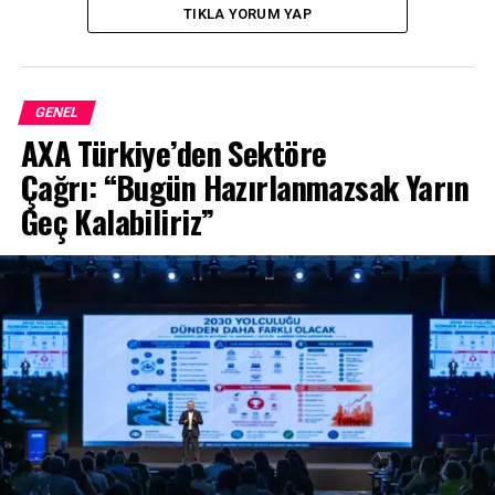
TIKLA YORUM YAP
GENEL
AXA Türkiye’den Sektöre
Çağrı: “Bugün Hazırlanmazsak Yarın
Geç Kalabiliriz”
2.0 lt Turbo motor ve 8 ileri çift
kavramalı DCT şanzıman.
KONA N, yeni nesil 8 ileri, ıslak tip çift kavramalı bir
şanzımana (N DCT) sahip. Yüksek performanslı 2.0 lt
turboşarjlı GDI motordan aldığı gücü N DCT şanzımanla