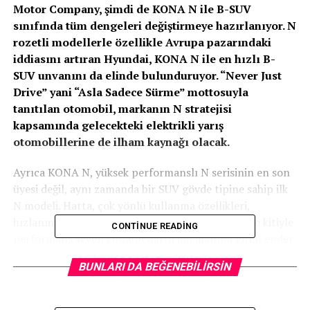
Motor Company, şimdi de KONA N ile B-SUV
sınıfında tüm dengeleri değiştirmeye hazırlanıyor. N
rozetli modellerle özellikle Avrupa pazarındaki
iddiasını artıran Hyundai, KONA N ile en hızlı B-
SUV unvanını da elinde bulunduruyor. “Never Just
Drive” yani “Asla Sadece Sürme” mottosuyla
tanıtılan otomobil, markanın N stratejisi
kapsamında gelecekteki elektrikli yarış
otomobillerine de ilham kaynağı olacak.
Ayrıca KONA N, yüksek performanslı N serisinin en son
üyesi değil, aynı zamanda bir SUV gövde tipine sahip ilk
N modeli. Hatta, çok yönlü kullanma özellikleri,
hızlanma, çeviklik ve yarış pistlerine uygun gövde kitiyle
CONTINUE READING
performans seven kullanıcıların ilgi alanına giren ender
SUV modellerden biri.
BUNLARI DA BEĞENEBILIRSIN