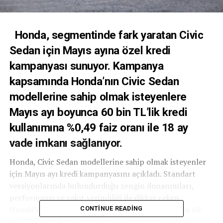
Honda, segmentinde fark yaratan Civic
Sedan için Mayıs ayına özel kredi
kampanyası sunuyor. Kampanya
kapsamında Honda’nın Civic Sedan
modellerine sahip olmak isteyenlere
Mayıs ayı boyunca 60 bin TL’lik kredi
kullanımına %0,49 faiz oranı ile 18 ay
vade imkanı sağlanıyor.
Honda, Civic Sedan modellerine sahip olmak isteyenler
için Mayıs ayı kredi kampanyasını açıkladı. Standart
versiyonlarında bulundurduğu zengin donanımları,
performansı ve yakıt verimliliği ile dikkat çeken
Honda’nın Civic Sedan modellerinde Mayıs ayında 60
CONTINUE READING
bin TL’lik kredi kullanımına 0,49 faiz oranı ile 18 ay