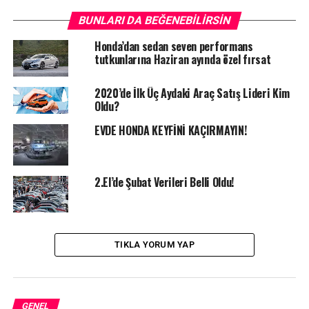
taksit sağlanıyor.
BUNLARI DA BEĞENEBILIRSIN
Bununla birlikte Honda’nın Civic Hatchback, CR-V ve
Honda’dan sedan seven performans
tutkunlarına Haziran ayında özel fırsat
HR-V modellerinde ise ING Bank işbirliği kapsamında
Mayıs ayı boyunca yüzde 0,84 faiz oranı sunuluyor.
2020’de İlk Üç Aydaki Araç Satış Lideri Kim
Oldu?
BENZER İÇERIKLER
CIVIC HATCHBACK
CIVIC SEDAN
CR-V
HONDA
HONDA CIVIC SEDAN
EVDE HONDA KEYFİNİ KAÇIRMAYIN!
HONDA CIVIC SEDAN KAMPANYA
HR-V
MAYIS KAMPANYA
UP NEXT
10.000TL Peşinat ile Dacia Dokker Kapınızda!
2.El’de Şubat Verileri Belli Oldu!
DON'T MISS
2020’de İlk Üç Aydaki Araç Satış Lideri Kim Oldu?
TIKLA YORUM YAP
GENEL