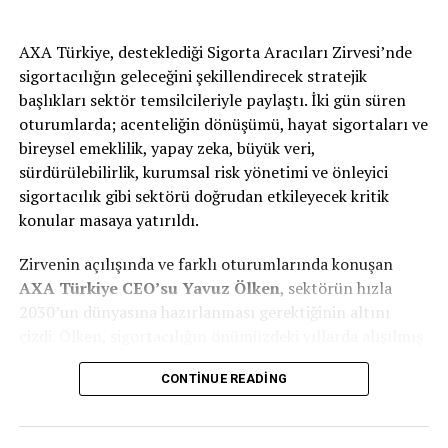
AXA Türkiye, desteklediği Sigorta Aracıları Zirvesi’nde
sigortacılığın geleceğini şekillendirecek stratejik
başlıkları sektör temsilcileriyle paylaştı. İki gün süren
oturumlarda; acenteliğin dönüşümü, hayat sigortaları ve
bireysel emeklilik, yapay zeka, büyük veri,
sürdürülebilirlik, kurumsal risk yönetimi ve önleyici
sigortacılık gibi sektörü doğrudan etkileyecek kritik
konular masaya yatırıldı.
Zirvenin açılışında ve farklı oturumlarında konuşan
AXA
Türkiye
CEO’su Yavuz Ölken
, sektörün hızla
2030’un dünyasına hazırlanması gerektiğinin altını
çizdi. Ölken, sigortacılığın önümüzdeki yıllarda alışılmış
kalıpların ötesinde, büyük bir dönüşüm yaşayacağını
CONTINUE READING
vurguladı.
“Sektör Olarak Fabrika Ayarlarımıza Dönmemiz