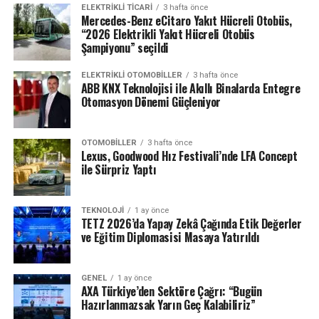
sitelerinde kötü amaçlı komut dosyasına bağlanan sahte
ELEKTRIKLI TICARI
3 hafta önce
Mercedes-Benz eCitaro Yakıt Hücreli Otobüs,
bir hata mesajı beliriyor ve kurbanlardan “tarayıcılarını
“2026 Elektrikli Yakıt Hücreli Otobüs
güncellemeleri” isteniyor. Blok zincirlerindeki kötü
Şampiyonu” seçildi
amaçlı kodlar uzun vadeli bir tehdit oluşturuyor çünkü
blok zincirleri değiştirilemez, dolayısıyla bir blok zinciri
ELEKTRIKLI OTOMOBILLER
3 hafta önce
ABB KNX Teknolojisi ile Akıllı Binalarda Entegre
kötü amaçlı içeriğin değişmez bir ana bilgisayarı haline
Otomasyon Dönemi Güçleniyor
gelebiliyor.
‘’En Son Bulgularımız, Güvenlik Açıklarını
OTOMOBILLER
3 hafta önce
Gidermek ve Siber Saldırganların Güvenlik
Lexus, Goodwood Hız Festivali’nde LFA Concept
ile Sürpriz Yaptı
Açıklarından Yararlanmamasını Sağlamamak’’
AXA HAKKINDA
Detaylı Bilgi için
WatchGuard Technologies Baş Güvenlik Sorumlusu
TEKNOLOJI
1 ay önce
52 ülkede 156 bin
Funda Dilek:
Corey Nachreiner, “2024 2. Çeyrek İnternet Güvenliği
TETZ 2026’da Yapay Zekâ Çağında Etik Değerler
çalışanıyla 92 milyondan
ve Eğitim Diplomasisi Masaya Yatırıldı
Raporu’ndaki en son bulgular, siber saldırganların
0544 631 92 40
fazla müşteriye hizmet
davranış kalıplarına nasıl girme eğiliminde olduklarını,
veren AXA Grubu, 2025
belirli saldırı tekniklerinin dalgalar halinde yayıldığını ve
funda.dilek@prco.com.tr
GENEL
1 ay önce
verilerine göre 116
moda hale geldiğini yansıtıyor.” ifadelerinde kullandı.
AXA Türkiye’den Sektöre Çağrı: “Bugün
milyar Euro prim
Hazırlanmazsak Yarın Geç Kalabiliriz”
“Güncel bulgularımız, güvenlik açıklarını gidermek ve
büyüklüğü ve 8,4 milyar