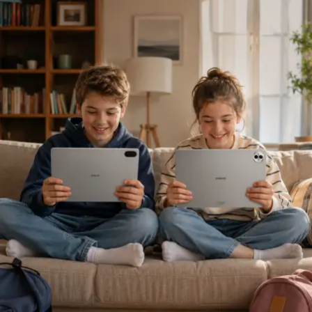
bekleyen en büyük risk, bu değişimlerin hızını hafife
almak olacaktır. Geleceğin rekabetini yalnızca fiyatlama
üzerine kurguladığımızda kaybeden taraf oluruz. Gerçek
rekabet; müşteriyi ve acenteyi daha iyi anlamak, riskleri
daha doğru değerlendirmek üzerine kurulmalıdır.”
Sigortacılığı sezonluk indirim odaklı yapıdan
uzaklaştırmak gerektiğini ifade eden
Ölken,
sözlerine
şöyle devam etti: “Toplam maliyetleri düşüren,
verimliliği artıran ve müşterilerimize daha erişilebilir
çözümler sunan bir sektör yapısına ihtiyacımız var. Bu
yüzden sektör olarak fabrika ayarlarımıza dönmeliyiz.
Bizim fabrika ayarlarımız; müşteriyi anlamakla başlar,
riski doğru değerlendirmekle, acenteyi güçlendirmekle
ve sürdürülebilir fiyatlama disipliniyle şekillenir. AXA
Türkiye olarak Empati Güvencesi yaklaşımımızı önleyici
sigortacılık anlayışıyla birleştiriyor, Adaptif Sigortacılık
2030 vizyonumuzla geleceğe hazırlanıyoruz. Çünkü
gelecekte değer yaratacak olan, yalnızca gerçekleşen