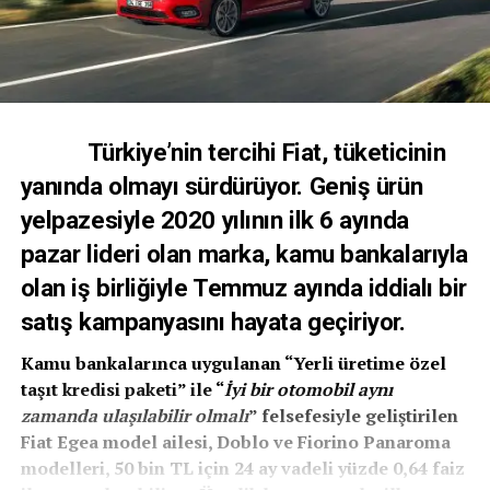
Türkiye’nin tercihi Fiat, tüketicinin
yanında olmayı sürdürüyor. Geniş ürün
yelpazesiyle 2020 yılının ilk 6 ayında
pazar lideri olan marka, kamu bankalarıyla
olan iş birliğiyle Temmuz ayında iddialı bir
satış kampanyasını hayata geçiriyor.
Kamu bankalarınca uygulanan “Yerli üretime özel
taşıt kredisi paketi” ile “
İyi bir otomobil aynı
zamanda ulaşılabilir olmalı
” felsefesiyle geliştirilen
Fiat Egea model ailesi, Doblo ve Fiorino Panaroma
modelleri, 50 bin TL için 24 ay vadeli yüzde 0,64 faiz