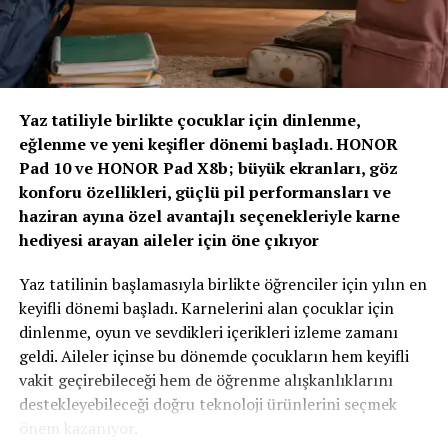
kayıpları karşılayan değil; hayatı koruyan, riskleri
öngören ve dayanıklılığı artıran sigortacılık modelidir.”
“Yapay Zeka ve Veri, Yeni Dönemin Belirleyicileri
Olacak”
Yaz tatiliyle birlikte çocuklar için dinlenme,
eğlenme ve yeni keşifler dönemi başladı. HONOR
Zirvenin dijitalleşme ve veri odaklı müşteri yönetimi
Pad 10 ve HONOR Pad X8b; büyük ekranları, göz
başlıklı oturumlarında, yapay zeka ve büyük verinin
konforu özellikleri, güçlü pil performansları ve
sigortacılıkta karar alma süreçlerindeki etkisi ele alındı.
haziran ayına özel avantajlı seçenekleriyle karne
AXA Türkiye Satış, Kurumsal İletişim ve Sağlık
hediyesi arayan aileler için öne çıkıyor
Başkanı Sanem Çıngay Buçukoğlu
: “Önümüzdeki
dönemde fark yaratacak olan unsur, toplanan veriyi
Yaz tatilinin başlamasıyla birlikte öğrenciler için yılın en
daha anlamlı müşteri deneyimlerine dönüştürebilmek
keyifli dönemi başladı. Karnelerini alan çocuklar için
olacak. Yapay zeka bize güçlü araçlar sunuyor; ancak
dinlenme, oyun ve sevdikleri içerikleri izleme zamanı
müşteri güvenini inşa eden temel değerler hâlâ şeffaflık,
geldi. Aileler içinse bu dönemde çocukların hem keyifli
tutarlılık ve uzun vadeli ilişki kurabilme becerisidir.
vakit geçirebileceği hem de öğrenme alışkanlıklarını
Teknolojinin sağladığı hız ve verimliliği, “Empati
destekleyebileceği doğru teknoloji ürünlerini seçmek
Güvencesi” yaklaşımımızı da arkamıza alarak
önem kazanıyor.
müşterilerimizin ihtiyaçlarını anlayan insani bir