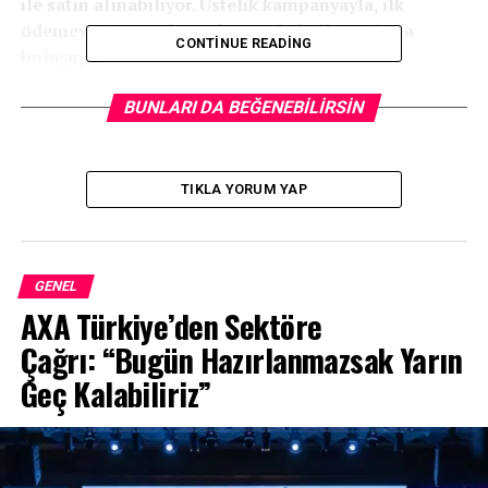
ile satın alınabiliyor. Üstelik kampanyayla, ilk
ödemeyi 6 ay erteleme fırsatı da kullanıcılarla
CONTINUE READING
buluşuyor.
BUNLARI DA BEĞENEBILIRSIN
TIKLA YORUM YAP
GENEL
AXA Türkiye’den Sektöre
Çağrı: “Bugün Hazırlanmazsak Yarın
Geç Kalabiliriz”
Fiat Doblo ve Fiorino