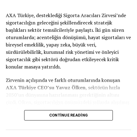
geçen yaya veya bisikletlilere verdiği tepkileri de
değerlendirdi.
AXA Türkiye, desteklediği Sigorta Aracıları Zirvesi’nde
sigortacılığın geleceğini şekillendirecek stratejik
başlıkları sektör temsilcileriyle paylaştı. İki gün süren
Euro NCAP Genel Sekreteri Dr. Michiel van Ratingen,
oturumlarda; acenteliğin dönüşümü, hayat sigortaları ve
“Avrupa yollarındaki milyonlarca araç ve e-ticaret’in
bireysel emeklilik, yapay zeka, büyük veri,
hızlı büyümesi göz önüne alındığında, ticari araçlarda
sürdürülebilirlik, kurumsal risk yönetimi ve önleyici
yer alan aktif güvenlik sistemleri tüm kullanıcılar için
sigortacılık gibi sektörü doğrudan etkileyecek kritik
güvenliği artırmanın en önemli anahtarı. Ticari
konular masaya yatırıldı.
araçlarda Avrupa’nın liderlerinden biri olan Ford, hem
Zirvenin açılışında ve farklı oturumlarında konuşan
Transit hem de Custom modelleri ile trafikteki tüm
AXA
Türkiye
CEO’su Yavuz Ölken
, sektörün hızla
unsurların korunmasına yardımcı oluyor ve güvenlik
2030’un dünyasına hazırlanması gerektiğinin altını
sistemlerinin verdiği taahhütleri gerçekten de tam
çizdi. Ölken, sigortacılığın önümüzdeki yıllarda alışılmış
olarak karşılıyor” diye konuştu.
kalıpların ötesinde, büyük bir dönüşüm yaşayacağını
CONTINUE READING
vurguladı.
Sınıfının lider teknolojileri Yeni Transit ve
“Sektör Olarak Fabrika Ayarlarımıza Dönmemiz