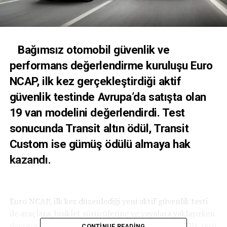
Bağımsız otomobil güvenlik ve
performans değerlendirme kuruluşu Euro
NCAP, ilk kez gerçekleştirdiği aktif
güvenlik testinde Avrupa’da satışta olan
19 van modelini değerlendirdi. Test
sonucunda Transit altın ödül, Transit
Custom ise gümüş ödülü almaya hak
kazandı.
Euro NCAP, ilk kez düzenlediği yeni aktif güvenlik testi
ile araçlara, bisiklet sürücülerine ve yayalara yaklaşırken
devreye giren Otonom Acil Frenleme Sistemi (AEB), şerit
CONTINUE READING