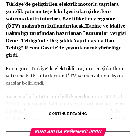
Türkiye’de geliştirilen elektrik motorlu taşıtlara
yönelik yatırım teşvik belgesi olan şirketlere
yatırıma katkı tutarları, özel tüketim vergisine
(ÖTV) mahsuben kullandırılacak.Hazine ve Maliye
Bakanlığı tarafından hazırlanan “Kurumlar Vergisi
Genel Tebliği’nde Değişiklik Yapılmasına Dair
Tebliğ” Resmi Gazete’de yayımlanarak yürürlüğe
girdi.
Buna göre, Türkiye’de elektrikli araç üreten şirketlerin
yatırıma katkı tutarlarının ÖTV’ye mahsubuna ilişkin
esaslar belirlendi.
Yatırıma katkı tutarının belirlenen kısmının, 31 Aralık
2035’e kadar azami 960 bin araç için kullanılmak üzere,
bu yatırım kapsamında üretilen araçların ilk iktisabı
CONTINUE READING
dolayısıyla ödenen ÖTV’den mahsup edilmek suretiyle
kullandırılması uygun görüldü.
BUNLARI DA BEĞENEBILIRSIN