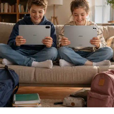
Sigortacılığı sezonluk indirim odaklı yapıdan
uzaklaştırmak gerektiğini ifade eden
Ölken,
sözlerine
şöyle devam etti: “Toplam maliyetleri düşüren,
verimliliği artıran ve müşterilerimize daha erişilebilir
çözümler sunan bir sektör yapısına ihtiyacımız var. Bu
yüzden sektör olarak fabrika ayarlarımıza dönmeliyiz.
Bizim fabrika ayarlarımız; müşteriyi anlamakla başlar,
riski doğru değerlendirmekle, acenteyi güçlendirmekle
ve sürdürülebilir fiyatlama disipliniyle şekillenir. AXA
Türkiye olarak Empati Güvencesi yaklaşımımızı önleyici
sigortacılık anlayışıyla birleştiriyor, Adaptif Sigortacılık
2030 vizyonumuzla geleceğe hazırlanıyoruz. Çünkü
gelecekte değer yaratacak olan, yalnızca gerçekleşen
kayıpları karşılayan değil; hayatı koruyan, riskleri
öngören ve dayanıklılığı artıran sigortacılık modelidir.”
“Yapay Zeka ve Veri, Yeni Dönemin Belirleyicileri
Olacak”