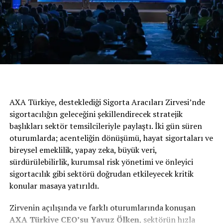
yatırım harcamasının gerçekleştirilmesini müteakip
kısmi tamamlama işleminin yapılabileceği hüküm altına
alınmıştı.
Tebliğ ile proje bazlı olan, fazlardan oluşan ve asgari 5
milyar lira yatırım harcaması bulunan yatırımlarda,
kısmi tamamlama işlemi sonrasındaki yatırıma katkı
tutarının yeniden değerleme oranında artırılarak
endekslenebileceğine ilişkin düzenleme yapıldı.
AXA Türkiye, desteklediği Sigorta Aracıları Zirvesi’nde
sigortacılığın geleceğini şekillendirecek stratejik
BENZER İÇERIKLER
başlıkları sektör temsilcileriyle paylaştı. İki gün süren
oturumlarda; acenteliğin dönüşümü, hayat sigortaları ve
UP NEXT
FIAT, 2023’ün İlk 3 Ayında da Zirvede
bireysel emeklilik, yapay zeka, büyük veri,
sürdürülebilirlik, kurumsal risk yönetimi ve önleyici
DON'T MISS
Kış Lastiklerini Çıkartın, Euromaster Master Otel Sizin
sigortacılık gibi sektörü doğrudan etkileyecek kritik
İçin Saklasın!
konular masaya yatırıldı.
Zirvenin açılışında ve farklı oturumlarında konuşan
AXA
Türkiye
CEO’su Yavuz Ölken
, sektörün hızla