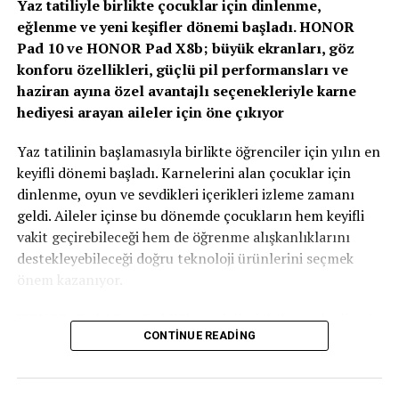
Yaz tatiliyle birlikte çocuklar için dinlenme,
eğlenme ve yeni keşifler dönemi başladı. HONOR
Zirvenin dijitalleşme ve veri odaklı müşteri yönetimi
Pad 10 ve HONOR Pad X8b; büyük ekranları, göz
başlıklı oturumlarında, yapay zeka ve büyük verinin
konforu özellikleri, güçlü pil performansları ve
sigortacılıkta karar alma süreçlerindeki etkisi ele alındı.
haziran ayına özel avantajlı seçenekleriyle karne
AXA Türkiye Satış, Kurumsal İletişim ve Sağlık
hediyesi arayan aileler için öne çıkıyor
Başkanı Sanem Çıngay Buçukoğlu
: “Önümüzdeki
dönemde fark yaratacak olan unsur, toplanan veriyi
Yaz tatilinin başlamasıyla birlikte öğrenciler için yılın en
daha anlamlı müşteri deneyimlerine dönüştürebilmek
keyifli dönemi başladı. Karnelerini alan çocuklar için
olacak. Yapay zeka bize güçlü araçlar sunuyor; ancak
dinlenme, oyun ve sevdikleri içerikleri izleme zamanı
müşteri güvenini inşa eden temel değerler hâlâ şeffaflık,
geldi. Aileler içinse bu dönemde çocukların hem keyifli
tutarlılık ve uzun vadeli ilişki kurabilme becerisidir.
vakit geçirebileceği hem de öğrenme alışkanlıklarını
Teknolojinin sağladığı hız ve verimliliği, “Empati
destekleyebileceği doğru teknoloji ürünlerini seçmek
Güvencesi” yaklaşımımızı da arkamıza alarak
önem kazanıyor.
müşterilerimizin ihtiyaçlarını anlayan insani bir
yaklaşımla birleştirmek büyük önem taşıyor.” dedi.
HONOR, Pad 10 ve Pad X8b modelleriyle karne hediyesi
CONTINUE READING
arayan ailelere özel kampanyalarla güçlü tablet
Sigortacılığın tarihsel olarak her zaman veri odaklı bir
seçenekleri sunuyor. Film izlemek, oyun oynamak, dijital
sektör olduğunu belirten
AXA Türkiye Büyüme
kitap okumak, eğitici içeriklere ulaşmak ya da çizim ve
Stratejileri, Müşteri ve Dijital Platformlar Direktörü