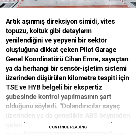
Artık aşınmış direksiyon simidi, vites
topuzu, koltuk gibi detayların
yenilendiğini ve yepyeni bir sektör
oluştuğuna dikkat çeken Pilot Garage
Genel Koordinatörü Cihan Emre, sayaçtan
ya da herhangi bir sensör-işletim sistemi
üzerinden düşürülen kilometre tespiti için
TSE ve HYB belgeli bir ekspertiz
şubesinde kontrol yapılmasının şart
olduğunu söyledi. “Dolandırıcılar sayaç
üzerinden ya da genellikle ABS beyninden
gelen iletileri keserek kilometreyi
CONTINUE READING
düşürme yoluna gidiyorlar. Araçların yeni