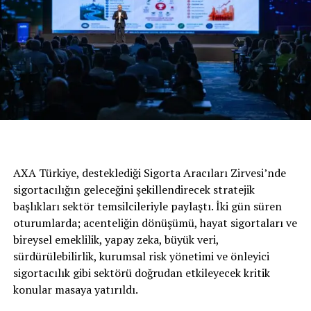
Garage Genel Koordinatörü Cihan Emre
, artık
kozmetik parçaların kolaylıkla boyandığına ya da
kaplandığına dikkat çekti. Özünde yüksek kilometreli,
fakat kilometresi düşürülmüş bazı araçların iyi bir
şekilde revize edildiğini ve hayrete düşürdüğünü söyleyen
Emre, kesinlikle TRAMER sorgulaması yapılması
gerektiğini dile getirdi ve ekledi: “Web sitemiz
pilotgarage.com’daki kilometre hesaplama uygulaması
sayesinde bir aracın ortalama kaç kilometre olması
gerektiğini tahmini olarak görebilirsiniz.”
AXA Türkiye, desteklediği Sigorta Aracıları Zirvesi’nde
“Araç beyni (ECU) gerçekleri ortaya
sigortacılığın geleceğini şekillendirecek stratejik
başlıkları sektör temsilcileriyle paylaştı. İki gün süren
çıkarıyor”
oturumlarda; acenteliğin dönüşümü, hayat sigortaları ve
Kilometre sayacı, ABS beyni gibi noktalardan
bireysel emeklilik, yapay zeka, büyük veri,
kilometrenin düşürüldüğünü ya da doğru kilometrenin
sürdürülebilirlik, kurumsal risk yönetimi ve önleyici
okunmasının önüne geçildiğini belirten Pilot Garage
sigortacılık gibi sektörü doğrudan etkileyecek kritik
Genel Koordinatörü Cihan Emre, birçok oto ekspertiz
konular masaya yatırıldı.
noktasında kullanılan OBD cihazlarının yetersiz diagnoz