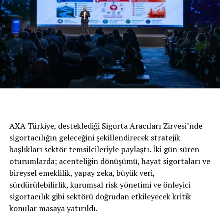
DACIA SANDERO III
Dokker Combi Eco-G Ambiance ECO-G 110 bg modeli ise
141 bin 900 TL’den başlayan fiyatla* sahiplerini bekliyor.
AXA Türkiye, desteklediği Sigorta Aracıları Zirvesi’nde
sigortacılığın geleceğini şekillendirecek stratejik
başlıkları sektör temsilcileriyle paylaştı. İki gün süren
oturumlarda; acenteliğin dönüşümü, hayat sigortaları ve
bireysel emeklilik, yapay zeka, büyük veri,
sürdürülebilirlik, kurumsal risk yönetimi ve önleyici
sigortacılık gibi sektörü doğrudan etkileyecek kritik
Dacia tam kapanma döneminde
konular masaya yatırıldı.