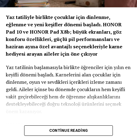
“Yapay Zeka ve Veri, Yeni Dönemin Belirleyicileri
Olacak”
Yaz tatiliyle birlikte çocuklar için dinlenme,
eğlenme ve yeni keşifler dönemi başladı. HONOR
Zirvenin dijitalleşme ve veri odaklı müşteri yönetimi
Pad 10 ve HONOR Pad X8b; büyük ekranları, göz
başlıklı oturumlarında, yapay zeka ve büyük verinin
konforu özellikleri, güçlü pil performansları ve
sigortacılıkta karar alma süreçlerindeki etkisi ele alındı.
haziran ayına özel avantajlı seçenekleriyle karne
AXA Türkiye Satış, Kurumsal İletişim ve Sağlık
hediyesi arayan aileler için öne çıkıyor
Başkanı Sanem Çıngay Buçukoğlu
: “Önümüzdeki
dönemde fark yaratacak olan unsur, toplanan veriyi
Yaz tatilinin başlamasıyla birlikte öğrenciler için yılın en
daha anlamlı müşteri deneyimlerine dönüştürebilmek
keyifli dönemi başladı. Karnelerini alan çocuklar için
olacak. Yapay zeka bize güçlü araçlar sunuyor; ancak
dinlenme, oyun ve sevdikleri içerikleri izleme zamanı
müşteri güvenini inşa eden temel değerler hâlâ şeffaflık,
geldi. Aileler içinse bu dönemde çocukların hem keyifli
tutarlılık ve uzun vadeli ilişki kurabilme becerisidir.
vakit geçirebileceği hem de öğrenme alışkanlıklarını
Teknolojinin sağladığı hız ve verimliliği, “Empati
destekleyebileceği doğru teknoloji ürünlerini seçmek
Güvencesi” yaklaşımımızı da arkamıza alarak
önem kazanıyor.
müşterilerimizin ihtiyaçlarını anlayan insani bir
yaklaşımla birleştirmek büyük önem taşıyor.” dedi.
HONOR, Pad 10 ve Pad X8b modelleriyle karne hediyesi
CONTINUE READING
arayan ailelere özel kampanyalarla güçlü tablet
Sigortacılığın tarihsel olarak her zaman veri odaklı bir