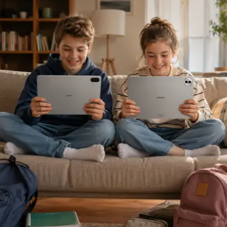
rekabet; müşteriyi ve acenteyi daha iyi anlamak, riskleri
daha doğru değerlendirmek üzerine kurulmalıdır.”
Sigortacılığı sezonluk indirim odaklı yapıdan
uzaklaştırmak gerektiğini ifade eden
Ölken,
sözlerine
şöyle devam etti: “Toplam maliyetleri düşüren,
verimliliği artıran ve müşterilerimize daha erişilebilir
çözümler sunan bir sektör yapısına ihtiyacımız var. Bu
yüzden sektör olarak fabrika ayarlarımıza dönmeliyiz.
Bizim fabrika ayarlarımız; müşteriyi anlamakla başlar,
riski doğru değerlendirmekle, acenteyi güçlendirmekle
ve sürdürülebilir fiyatlama disipliniyle şekillenir. AXA
Türkiye olarak Empati Güvencesi yaklaşımımızı önleyici
sigortacılık anlayışıyla birleştiriyor, Adaptif Sigortacılık
2030 vizyonumuzla geleceğe hazırlanıyoruz. Çünkü
gelecekte değer yaratacak olan, yalnızca gerçekleşen
kayıpları karşılayan değil; hayatı koruyan, riskleri
öngören ve dayanıklılığı artıran sigortacılık modelidir.”