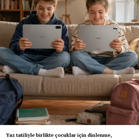
Sigortacılığı sezonluk indirim odaklı yapıdan
uzaklaştırmak gerektiğini ifade eden
Ölken,
sözlerine
şöyle devam etti: “Toplam maliyetleri düşüren,
verimliliği artıran ve müşterilerimize daha erişilebilir
çözümler sunan bir sektör yapısına ihtiyacımız var. Bu
yüzden sektör olarak fabrika ayarlarımıza dönmeliyiz.
Bizim fabrika ayarlarımız; müşteriyi anlamakla başlar,
riski doğru değerlendirmekle, acenteyi güçlendirmekle
ve sürdürülebilir fiyatlama disipliniyle şekillenir. AXA
Türkiye olarak Empati Güvencesi yaklaşımımızı önleyici
sigortacılık anlayışıyla birleştiriyor, Adaptif Sigortacılık
2030 vizyonumuzla geleceğe hazırlanıyoruz. Çünkü
gelecekte değer yaratacak olan, yalnızca gerçekleşen
kayıpları karşılayan değil; hayatı koruyan, riskleri
öngören ve dayanıklılığı artıran sigortacılık modelidir.”
“Yapay Zeka ve Veri, Yeni Dönemin Belirleyicileri
Olacak”
Yaz tatiliyle birlikte çocuklar için dinlenme,