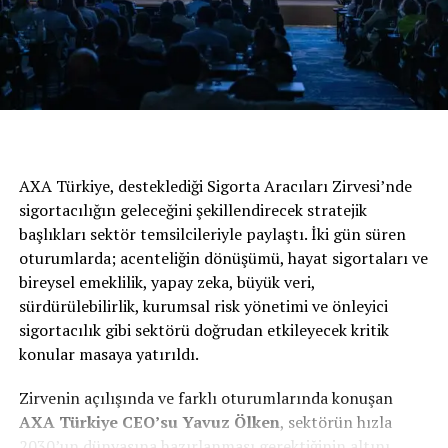
Yeni Sandero Comfort 1.0 Sce 65 bg versiyonu 160 bin
400 TL, Dokker Combi Ambiance ECO-G 110 bg ise 151
bin 400 TL’lik fiyatlarla sahiplerini bekliyor.
BENZER İÇERIKLER
UP NEXT
TOYOTA Türkiye’de Görev Değişimi
AXA Türkiye, desteklediği Sigorta Aracıları Zirvesi’nde
DON'T MISS
sigortacılığın geleceğini şekillendirecek stratejik
Renault’da Sıfır Faiz Fırsatı Sürüyor
başlıkları sektör temsilcileriyle paylaştı. İki gün süren
oturumlarda; acenteliğin dönüşümü, hayat sigortaları ve
bireysel emeklilik, yapay zeka, büyük veri,
sürdürülebilirlik, kurumsal risk yönetimi ve önleyici
sigortacılık gibi sektörü doğrudan etkileyecek kritik
konular masaya yatırıldı.
Zirvenin açılışında ve farklı oturumlarında konuşan
AXA
Türkiye
CEO’su Yavuz Ölken
, sektörün hızla
2030’un dünyasına hazırlanması gerektiğinin altını