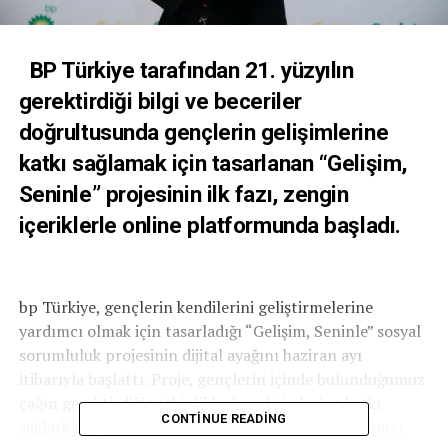
BP Türkiye tarafından 21. yüzyılın
gerektirdiği bilgi ve beceriler
doğrultusunda gençlerin gelişimlerine
katkı sağlamak için tasarlanan “Gelişim,
Seninle” projesinin ilk fazı, zengin
içeriklerle online platformunda başladı.
bp Türkiye, gençlerin kendilerini geliştirmelerine
yardımcı olmak için tasarladığı “Gelişim, Seninle” sosyal
sorumluluk projesinin dijital ayağını haziran ayı
itibarıyla başlattı. Proje, gençlerin içinde bulunduğumuz
çağın gerektirdiği yetkinliklerle gelişimlerine katkı
CONTINUE READING
sağlarken, iş dünyasına hazırlanmalarına da yardımcı