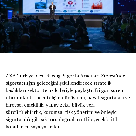
Gençlerin müdavimi olacakları gelişimseninle.com’dan
ulaşılabilecek video ve interaktif içerikler, bp’nin
‘emniyet, saygı, mükemmellik, cesaret ve tek ekip’
başlıklarından oluşan beş temel değeri çerçevesinde
oluşturulacak. bp’nin kurumsal tecrübesi ile hazırlanan,
21. yüzyılın gerektirdiği bilgi ve becerileri kapsayan bu
içerikler, finansal okuryazarlık, mülakat becerileri,
toplumsal cinsiyet eşitliği ve dijital yurttaşlık gibi
konular ile bu yepyeni ortamda gençlere ışık tutacak.
Alanında uzman konuk yazarların ve birbirinden
AXA Türkiye, desteklediği Sigorta Aracıları Zirvesi’nde
eğlenceli dünyalarıyla influencer’ların deneyim
sigortacılığın geleceğini şekillendirecek stratejik
paylaşımları da bu portalın sürprizlerinden.
başlıkları sektör temsilcileriyle paylaştı. İki gün süren
oturumlarda; acenteliğin dönüşümü, hayat sigortaları ve
bp Türkiye Kurumsal İletişim Müdürü Eda
bireysel emeklilik, yapay zeka, büyük veri,
sürdürülebilirlik, kurumsal risk yönetimi ve önleyici
Gökay: “Gençler için dijital kaynaklar artık
sigortacılık gibi sektörü doğrudan etkileyecek kritik
daha da büyük öneme sahip”
konular masaya yatırıldı.