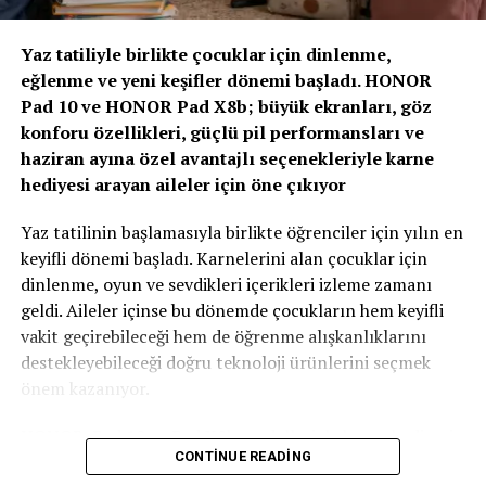
“Yapay Zeka ve Veri, Yeni Dönemin Belirleyicileri
Olacak”
Yaz tatiliyle birlikte çocuklar için dinlenme,
eğlenme ve yeni keşifler dönemi başladı. HONOR
Zirvenin dijitalleşme ve veri odaklı müşteri yönetimi
Pad 10 ve HONOR Pad X8b; büyük ekranları, göz
başlıklı oturumlarında, yapay zeka ve büyük verinin
konforu özellikleri, güçlü pil performansları ve
sigortacılıkta karar alma süreçlerindeki etkisi ele alındı.
haziran ayına özel avantajlı seçenekleriyle karne
AXA Türkiye Satış, Kurumsal İletişim ve Sağlık
hediyesi arayan aileler için öne çıkıyor
Başkanı Sanem Çıngay Buçukoğlu
: “Önümüzdeki
dönemde fark yaratacak olan unsur, toplanan veriyi
Yaz tatilinin başlamasıyla birlikte öğrenciler için yılın en
daha anlamlı müşteri deneyimlerine dönüştürebilmek
keyifli dönemi başladı. Karnelerini alan çocuklar için
olacak. Yapay zeka bize güçlü araçlar sunuyor; ancak
dinlenme, oyun ve sevdikleri içerikleri izleme zamanı
müşteri güvenini inşa eden temel değerler hâlâ şeffaflık,
geldi. Aileler içinse bu dönemde çocukların hem keyifli
tutarlılık ve uzun vadeli ilişki kurabilme becerisidir.
vakit geçirebileceği hem de öğrenme alışkanlıklarını
Teknolojinin sağladığı hız ve verimliliği, “Empati
destekleyebileceği doğru teknoloji ürünlerini seçmek
Güvencesi” yaklaşımımızı da arkamıza alarak
önem kazanıyor.
müşterilerimizin ihtiyaçlarını anlayan insani bir
yaklaşımla birleştirmek büyük önem taşıyor.” dedi.
HONOR, Pad 10 ve Pad X8b modelleriyle karne hediyesi
CONTINUE READING
arayan ailelere özel kampanyalarla güçlü tablet
Sigortacılığın tarihsel olarak her zaman veri odaklı bir