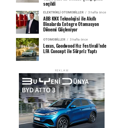
seçildi
ELEKTRIKLI OTOMOBILLER
3 hafta önce
ABB KNX Teknolojisi ile Akıllı
Binalarda Entegre Otomasyon
Dönemi Güçleniyor
OTOMOBILLER
3 hafta önce
Lexus, Goodwood Hız Festivali’nde
LFA Concept ile Sürpriz Yaptı
REKLAM