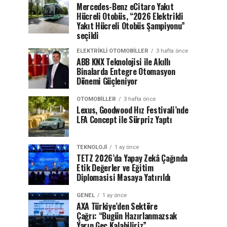
Mercedes-Benz eCitaro Yakıt
Hücreli Otobüs, “2026 Elektrikli
Yakıt Hücreli Otobüs Şampiyonu”
seçildi
ELEKTRIKLI OTOMOBILLER
3 hafta önce
ABB KNX Teknolojisi ile Akıllı
Binalarda Entegre Otomasyon
Dönemi Güçleniyor
OTOMOBILLER
3 hafta önce
Lexus, Goodwood Hız Festivali’nde
LFA Concept ile Sürpriz Yaptı
TEKNOLOJI
1 ay önce
TETZ 2026’da Yapay Zekâ Çağında
Etik Değerler ve Eğitim
Diplomasisi Masaya Yatırıldı
GENEL
1 ay önce
AXA Türkiye’den Sektöre
Çağrı: “Bugün Hazırlanmazsak
Yarın Geç Kalabiliriz”