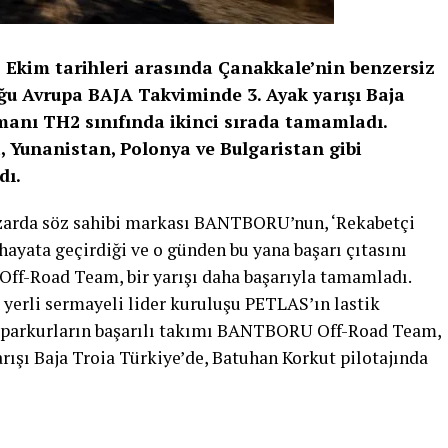
kim tarihleri arasında Çanakkale’nin benzersiz
ğu Avrupa BAJA Takviminde 3. Ayak yarışı Baja
smanı TH2 sınıfında ikinci sırada tamamladı.
a, Yunanistan, Polonya ve Bulgaristan gibi
dı.
azarda söz sahibi markası BANTBORU’nun, ‘Rekabetçi
 hayata geçirdiği ve o günden bu yana başarı çıtasını
ff-Road Team, bir yarışı daha başarıyla tamamladı.
yerli sermayeli lider kuruluşu PETLAS’ın lastik
şı parkurların başarılı takımı BANTBORU Off-Road Team,
ışı Baja Troia Türkiye’de, Batuhan Korkut pilotajında