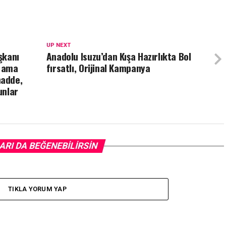
UP NEXT
şkanı
Anadolu Isuzu’dan Kışa Hazırlıkta Bol
r ama
fırsatlı, Orijinal Kampanya
madde,
unlar
ARI DA BEĞENEBILIRSIN
TIKLA YORUM YAP