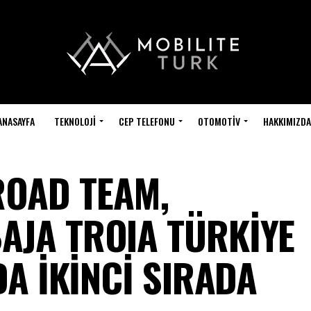
ANASAYFA
TEKNOLOJI
CEP TELEFONU
OTOMOTIV
HAKKIMIZDA
ROAD TEAM,
AJA TROIA TÜRKİYE
DA İKİNCİ SIRADA