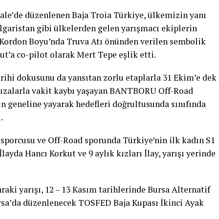
ale’de düzenlenen Baja Troia Türkiye, ülkemizin yanı
ulgaristan gibi ülkelerden gelen yarışmacı ekiplerin
 Kordon Boyu’nda Truva Atı önünden verilen sembolik
t’a co-pilot olarak Mert Tepe eşlik etti.
arihi dokusunu da yansıtan zorlu etaplarla 31 Ekim’e dek
rızalarla vakit kaybı yaşayan BANTBORU Off-Road
n geneline yayarak hedefleri doğrultusunda sınıfında
.
porcusu ve Off-Road sporunda Türkiye’nin ilk kadın S1
İlayda Hancı Korkut ve 9 aylık kızları İlay, yarışı yerinde
i yarışı, 12 – 13 Kasım tarihlerinde Bursa Alternatif
rsa’da düzenlenecek TOSFED Baja Kupası İkinci Ayak