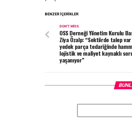
BENZER İÇERIKLER
DON'T MISS
OSS Derneği Yönetim Kurulu Ba
Ziya Özalp: “Sektörde talep va
yedek parça tedariğinde ham
lojistik ve maliyet kaynaklı sor
yaşanıyor”
BUNL