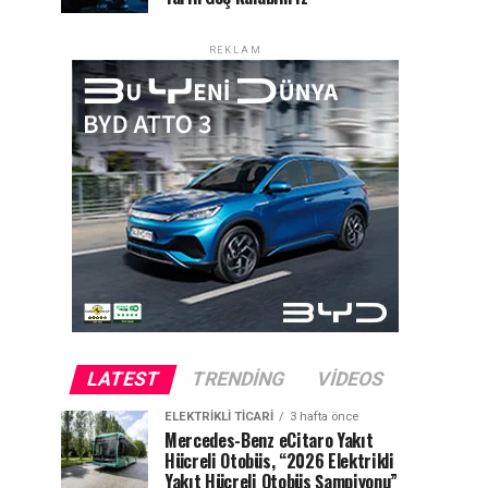
REKLAM
LATEST
TRENDING
VIDEOS
ELEKTRIKLI TICARI
3 hafta önce
Mercedes-Benz eCitaro Yakıt
Hücreli Otobüs, “2026 Elektrikli
Yakıt Hücreli Otobüs Şampiyonu”