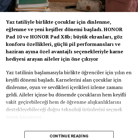
birleşimi ile D-Sedan segmentindeki standartları
yeniden belirleyen PEUGEOT 508’de 140.000 TL
“Yapay Zeka ve Veri, Yeni Dönemin Belirleyicileri
için %0,99 faiz avantajı ve 5.000 TL akaryakıt
Olacak”
Yaz tatiliyle birlikte çocuklar için dinlenme,
hediyesi
eğlenme ve yeni keşifler dönemi başladı. HONOR
Zirvenin dijitalleşme ve veri odaklı müşteri yönetimi
Pad 10 ve HONOR Pad X8b; büyük ekranları, göz
başlıklı oturumlarında, yapay zeka ve büyük verinin
konforu özellikleri, güçlü pil performansları ve
sigortacılıkta karar alma süreçlerindeki etkisi ele alındı.
haziran ayına özel avantajlı seçenekleriyle karne
AXA Türkiye Satış, Kurumsal İletişim ve Sağlık
hediyesi arayan aileler için öne çıkıyor
Başkanı Sanem Çıngay Buçukoğlu
: “Önümüzdeki
dönemde fark yaratacak olan unsur, toplanan veriyi
Yaz tatilinin başlamasıyla birlikte öğrenciler için yılın en
daha anlamlı müşteri deneyimlerine dönüştürebilmek
keyifli dönemi başladı. Karnelerini alan çocuklar için
olacak. Yapay zeka bize güçlü araçlar sunuyor; ancak
dinlenme, oyun ve sevdikleri içerikleri izleme zamanı
müşteri güvenini inşa eden temel değerler hâlâ şeffaflık,
geldi. Aileler içinse bu dönemde çocukların hem keyifli
tutarlılık ve uzun vadeli ilişki kurabilme becerisidir.
vakit geçirebileceği hem de öğrenme alışkanlıklarını
Teknolojinin sağladığı hız ve verimliliği, “Empati
destekleyebileceği doğru teknoloji ürünlerini seçmek
Güvencesi” yaklaşımımızı da arkamıza alarak
önem kazanıyor.
müşterilerimizin ihtiyaçlarını anlayan insani bir
yaklaşımla birleştirmek büyük önem taşıyor.” dedi.
HONOR, Pad 10 ve Pad X8b modelleriyle karne hediyesi
2021 yılında %17 segment payı ile C-HB
CONTINUE READING
arayan ailelere özel kampanyalarla güçlü tablet