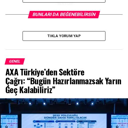
BUNLARI DA BEĞENEBILIRSIN
TIKLA YORUM YAP
Nisan ayında
PEUGEOT
’da 200.000 TL’ye kadar %0,99
faiz avantajı, 508 modelinde ise bir yıllık akaryakıt
hediyesi sunuluyor.
GENEL
AXA Türkiye’den Sektöre
Çağrı: “Bugün Hazırlanmazsak Yarın
Geç Kalabiliriz”