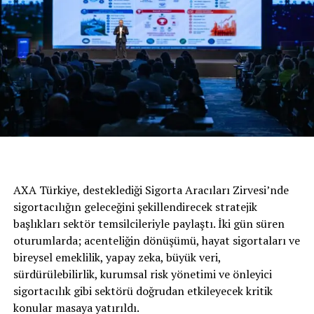
Efektif yükleme hacimleriyle beğeni toplayan PEUGEOT
hafif ticari ailesinde de 100.000 TL için %0,99 faiz fırsatı
bulunuyor.
Nisan ayına özel tüm
PEUGEOT’larda aşağıdaki
kampanyalar bulunuyor:
AXA Türkiye, desteklediği Sigorta Aracıları Zirvesi’nde
sigortacılığın geleceğini şekillendirecek stratejik
başlıkları sektör temsilcileriyle paylaştı. İki gün süren
oturumlarda; acenteliğin dönüşümü, hayat sigortaları ve
bireysel emeklilik, yapay zeka, büyük veri,
sürdürülebilirlik, kurumsal risk yönetimi ve önleyici
sigortacılık gibi sektörü doğrudan etkileyecek kritik
konular masaya yatırıldı.