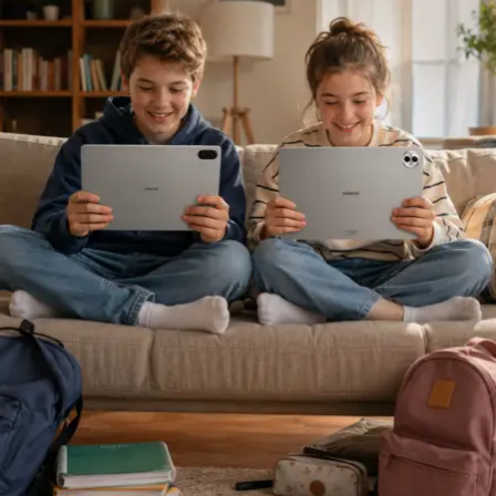
rekabet; müşteriyi ve acenteyi daha iyi anlamak, riskleri
daha doğru değerlendirmek üzerine kurulmalıdır.”
Sigortacılığı sezonluk indirim odaklı yapıdan
uzaklaştırmak gerektiğini ifade eden
Ölken,
sözlerine
şöyle devam etti: “Toplam maliyetleri düşüren,
verimliliği artıran ve müşterilerimize daha erişilebilir
çözümler sunan bir sektör yapısına ihtiyacımız var. Bu
yüzden sektör olarak fabrika ayarlarımıza dönmeliyiz.
Bizim fabrika ayarlarımız; müşteriyi anlamakla başlar,
riski doğru değerlendirmekle, acenteyi güçlendirmekle
ve sürdürülebilir fiyatlama disipliniyle şekillenir. AXA
Türkiye olarak Empati Güvencesi yaklaşımımızı önleyici
sigortacılık anlayışıyla birleştiriyor, Adaptif Sigortacılık
2030 vizyonumuzla geleceğe hazırlanıyoruz. Çünkü
gelecekte değer yaratacak olan, yalnızca gerçekleşen
kayıpları karşılayan değil; hayatı koruyan, riskleri
öngören ve dayanıklılığı artıran sigortacılık modelidir.”