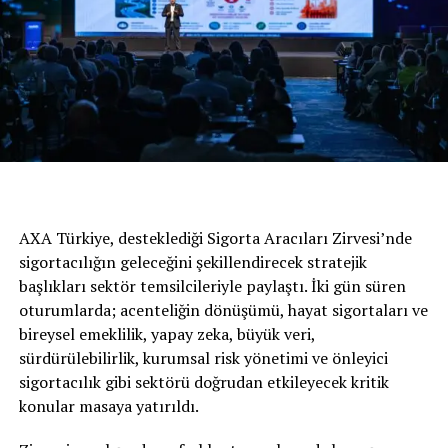
BENZER İÇERIKLER
AXA Türkiye, desteklediği Sigorta Aracıları Zirvesi’nde
UP NEXT
sigortacılığın geleceğini şekillendirecek stratejik
Her 10 Kişiden 9’u Her Gün Araç Kullanıyor
başlıkları sektör temsilcileriyle paylaştı. İki gün süren
oturumlarda; acenteliğin dönüşümü, hayat sigortaları ve
DON'T MISS
LPG DÖNÜŞÜMÜ ARTIK TÜM ARAÇLARA
bireysel emeklilik, yapay zeka, büyük veri,
UYGULANABİLECEK
sürdürülebilirlik, kurumsal risk yönetimi ve önleyici
sigortacılık gibi sektörü doğrudan etkileyecek kritik
konular masaya yatırıldı.