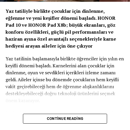
“Yapay Zeka ve Veri, Yeni Dönemin Belirleyicileri
Olacak”
Yaz tatiliyle birlikte çocuklar için dinlenme,
eğlenme ve yeni keşifler dönemi başladı. HONOR
Zirvenin dijitalleşme ve veri odaklı müşteri yönetimi
Pad 10 ve HONOR Pad X8b; büyük ekranları, göz
başlıklı oturumlarında, yapay zeka ve büyük verinin
konforu özellikleri, güçlü pil performansları ve
sigortacılıkta karar alma süreçlerindeki etkisi ele alındı.
haziran ayına özel avantajlı seçenekleriyle karne
AXA Türkiye Satış, Kurumsal İletişim ve Sağlık
hediyesi arayan aileler için öne çıkıyor
Başkanı Sanem Çıngay Buçukoğlu
: “Önümüzdeki
dönemde fark yaratacak olan unsur, toplanan veriyi
Yaz tatilinin başlamasıyla birlikte öğrenciler için yılın en
daha anlamlı müşteri deneyimlerine dönüştürebilmek
keyifli dönemi başladı. Karnelerini alan çocuklar için
olacak. Yapay zeka bize güçlü araçlar sunuyor; ancak
dinlenme, oyun ve sevdikleri içerikleri izleme zamanı
müşteri güvenini inşa eden temel değerler hâlâ şeffaflık,
geldi. Aileler içinse bu dönemde çocukların hem keyifli
tutarlılık ve uzun vadeli ilişki kurabilme becerisidir.
vakit geçirebileceği hem de öğrenme alışkanlıklarını
Teknolojinin sağladığı hız ve verimliliği, “Empati
destekleyebileceği doğru teknoloji ürünlerini seçmek
Güvencesi” yaklaşımımızı da arkamıza alarak
önem kazanıyor.
müşterilerimizin ihtiyaçlarını anlayan insani bir
yaklaşımla birleştirmek büyük önem taşıyor.” dedi.
HONOR, Pad 10 ve Pad X8b modelleriyle karne hediyesi
CONTINUE READING
arayan ailelere özel kampanyalarla güçlü tablet
Sigortacılığın tarihsel olarak her zaman veri odaklı bir
seçenekleri sunuyor. Film izlemek, oyun oynamak, dijital