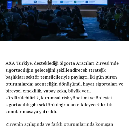
sahipleri bu kurallara uymadığı takdirde cezalandırılmış
olurlar. Trafik cezaları, araç sahiplerinin bilmesi gereken
konulardandır. Bir araç sahibi trafiğe çıktığı vakit,
trafikte hangi durumların trafik cezaları kapsamına
girdiği ve ayrıca trafik para cezalarının tutarları
hakkında bilgi sahibi olmaları gerekmektedir. Örnek
verecek olursa mesela; Kırmızı ışıkta geçme cezası, seyir
halinde telefon kullanma cezası, hız sınırı cezası, radar
cezaları gibi birtakım trafik cezaları mevcuttur. Yeni
AXA Türkiye, desteklediği Sigorta Aracıları Zirvesi’nde
trafik cezaları ve listesi nedir? Merak edilen bu soruyu
sigortacılığın geleceğini şekillendirecek stratejik
yanıtlayacağız. Trafik cezaları fiyatları nelerdir? Hız
başlıkları sektör temsilcileriyle paylaştı. İki gün süren
cezaları 2020 işte detaylar.
oturumlarda; acenteliğin dönüşümü, hayat sigortaları ve
bireysel emeklilik, yapay zeka, büyük veri,
YENİ TRAFİK CEZALARI
sürdürülebilirlik, kurumsal risk yönetimi ve önleyici
sigortacılık gibi sektörü doğrudan etkileyecek kritik
Şehir içi hız 50 km olmak üzere:
konular masaya yatırıldı.
•55 km-65 km arası 535 TL ceza
Zirvenin açılışında ve farklı oturumlarında konuşan