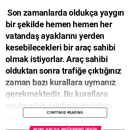
Son zamanlarda oldukça yaygın
bir şekilde hemen hemen her
vatandaş ayaklarını yerden
kesebilecekleri bir araç sahibi
olmak istiyorlar. Araç sahibi
olduktan sonra trafiğe çıktığınız
zaman bazı kurallara uymanız
gerekmektedir. Bu kurallara
uyulmadığı takdirde birtakım
CONTINUE READING
yaptırımlar ile karşı karşıya
kalabilirsiniz. Yeni
trafik
BUNLARI DA BEĞENEBILIRSIN