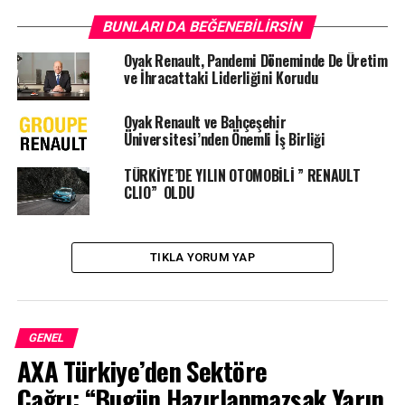
BUNLARI DA BEĞENEBILIRSIN
Oyak Renault, Pandemi Döneminde De Üretim
ve İhracattaki Liderliğini Korudu
Oyak Renault ve Bahçeşehir
Üniversitesi’nden Önemli İş Birliği
TÜRKİYE’DE YILIN OTOMOBİLİ ” RENAULT
CLIO” OLDU
TIKLA YORUM YAP
TÜRKİYE
’nin en büyük otomobil üreticisi Oyak Renault
tarafından üretilen Yeni Clio’nun, Otomobil Gazetecileri
GENEL
Derneği tarafından düzenlenen Türkiye’de Yılın
AXA Türkiye’den Sektöre
Otomobili Yarışması’ndan elde ettiği birincilik ödülü,
Renault Mais Genel Müdürü
Berk Çağdaş
tarafından
Çağrı: “Bugün Hazırlanmazsak Yarın