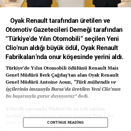
Oyak Renault tarafından üretilen ve
Otomotiv Gazetecileri Derneği tarafından
“Türkiye’de Yılın Otomobili” seçilen Yeni
Clio’nun aldığı büyük ödül, Oyak Renault
Fabrikaları’nda onur köşesinde yerini aldı.
Türkiye’de Yılın Otomobili ödülünü Renault Mais
Genel Müdürü Berk Çağdaş’tan alan Oyak Renault
Genel Müdürü Antoine Aoun,
“Türk mühendis ve
işçilerinin imzasıyla Bursa’da üretilen Yeni Clio’nun
bu başarısıyla gurur duyuyoruz”
dedi.
Yılın ilk yarısında Türkiye’de en çok satılan
modeller arasında yer almayı başaran Yeni Clio,
2019 yılında Bursa Oyak Renault Fabrikaları
CONTINUE READING
bantlarından çıkarak yaklaşık 30 ülkeye ihraç edildi.