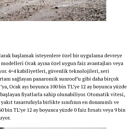
olarak başlamak isteyenlere özel bir uygulama devreye
t modelleri Ocak ayına özel uygun faiz avantajları veya
yor. 4×4 kabiliyetleri, güvenlik teknolojileri, seri
 ortam sağlayan panaromik sunroof’u gibi daha birçok
a’ya, Ocak ayı boyunca 100 bin TL’ye 12 ay boyunca yüzde
başlayan fiyatlarla sahip olunabiliyor. Otomatik vitesi,
 yakıt tasarrufuyla birlikte sınıfının en donanımlı ve
60 bin TL’ye 12 ay boyunca yüzde 0 faiz fırsatı veya 9 bin
uyor.