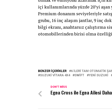
olmak ve emisyonu azaltmak için kull
içi kullanımlarında yüzde 20’yi aşan
Premium donanım seviyeleriyle satışa
grubu, 16 inç alaşım jantlar, 9 inç 
bilgi ekranı, anahtarsız çalıştırma si
otomobillerinden birisi olma özelliği
BENZER İÇERIKLER
6 ILERI TAM OTOMATIK Ş
SUZUKI VITARA 4X4
SWIFT
YENI SUZUKI
DON'T MISS
Egea Cross ile Egea Ailesi Daha