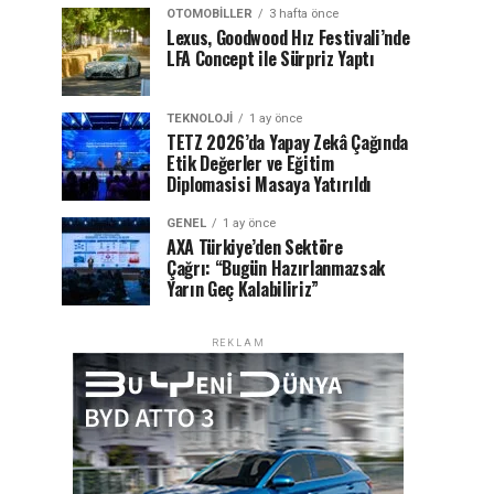
OTOMOBILLER
3 hafta önce
Lexus, Goodwood Hız Festivali’nde
LFA Concept ile Sürpriz Yaptı
TEKNOLOJI
1 ay önce
TETZ 2026’da Yapay Zekâ Çağında
Etik Değerler ve Eğitim
Diplomasisi Masaya Yatırıldı
GENEL
1 ay önce
AXA Türkiye’den Sektöre
Çağrı: “Bugün Hazırlanmazsak
Yarın Geç Kalabiliriz”
REKLAM