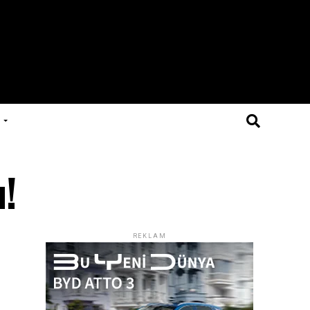
ı!
REKLAM