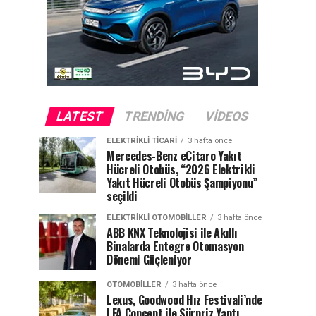
LATEST
TRENDING
VIDEOS
ELEKTRIKLI TICARI
3 hafta önce
Mercedes-Benz eCitaro Yakıt
Hücreli Otobüs, “2026 Elektrikli
Yakıt Hücreli Otobüs Şampiyonu”
seçildi
ELEKTRIKLI OTOMOBILLER
3 hafta önce
ABB KNX Teknolojisi ile Akıllı
Binalarda Entegre Otomasyon
Dönemi Güçleniyor
OTOMOBILLER
3 hafta önce
Lexus, Goodwood Hız Festivali’nde
LFA Concept ile Sürpriz Yaptı