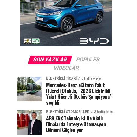
SON YAZILAR
POPULER
VIDEOLAR
ELEKTRIKLI TICARI
3 hafta önce
Mercedes-Benz eCitaro Yakıt
Hücreli Otobüs, “2026 Elektrikli
Yakıt Hücreli Otobüs Şampiyonu”
seçildi
ELEKTRIKLI OTOMOBILLER
3 hafta önce
ABB KNX Teknolojisi ile Akıllı
Binalarda Entegre Otomasyon
Dönemi Güçleniyor