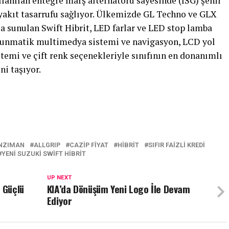
anılan entegre marş alternatörü sayesinde (ISG) şehir
 yakıt tasarrufu sağlıyor. Ülkemizde GL Techno ve GLX
 sunulan Swift Hibrit, LED farlar ve LED stop lamba
dokunmatik multimedya sistemi ve navigasyon, LCD yol
stemi ve çift renk seçenekleriyle sınıfının en donanımlı
ni taşıyor.
ANZIMAN
ALLGRIP
CAZIP FIYAT
HIBRIT
SIFIR FAIZLI KREDI
YENI SUZUKI SWIFT HIBRIT
UP NEXT
 Güçlü
KIA’da Dönüşüm Yeni Logo İle Devam
Ediyor