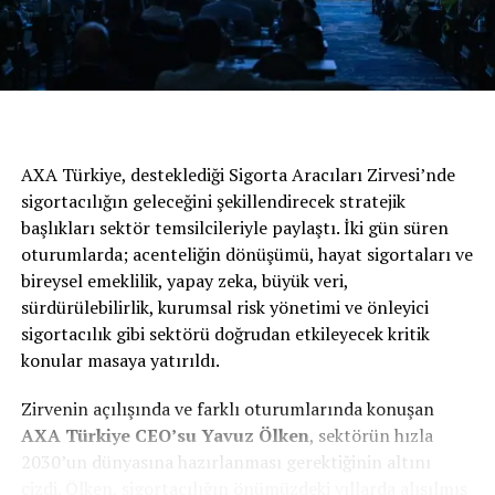
tanıtarak çevresel hareketlere hız
kazandıran ilk marka olarak otomotiv
sektöründe öne çıktı.
AXA Türkiye, desteklediği Sigorta Aracıları Zirvesi’nde
sigortacılığın geleceğini şekillendirecek stratejik
başlıkları sektör temsilcileriyle paylaştı. İki gün süren
oturumlarda; acenteliğin dönüşümü, hayat sigortaları ve
bireysel emeklilik, yapay zeka, büyük veri,
sürdürülebilirlik, kurumsal risk yönetimi ve önleyici
sigortacılık gibi sektörü doğrudan etkileyecek kritik
konular masaya yatırıldı.
Zirvenin açılışında ve farklı oturumlarında konuşan
AXA
Türkiye
CEO’su Yavuz Ölken
, sektörün hızla
2030’un dünyasına hazırlanması gerektiğinin altını
Bugün 15 milyonu aşan hibrit araç satışı elde eden
çizdi. Ölken, sigortacılığın önümüzdeki yıllarda alışılmış
Toyota, benzinli ve elektrikli motoru kombine eden bu