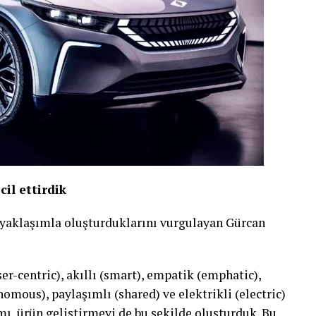
il ettirdik
 yaklaşımla oluşturduklarını vurgulayan Gürcan
ser-centric), akıllı (smart), empatik (emphatic),
omous), paylaşımlı (shared) ve elektrikli (electric)
mı, ürün geliştirmeyi de bu şekilde oluşturduk. Bu