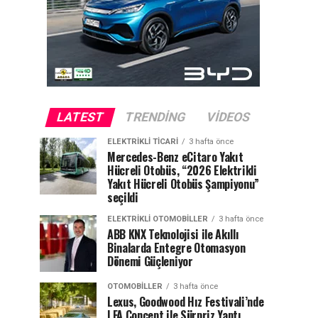
LATEST
TRENDING
VIDEOS
ELEKTRIKLI TICARI
3 hafta önce
Mercedes-Benz eCitaro Yakıt
Hücreli Otobüs, “2026 Elektrikli
Yakıt Hücreli Otobüs Şampiyonu”
seçildi
ELEKTRIKLI OTOMOBILLER
3 hafta önce
ABB KNX Teknolojisi ile Akıllı
Binalarda Entegre Otomasyon
Dönemi Güçleniyor
OTOMOBILLER
3 hafta önce
Lexus, Goodwood Hız Festivali’nde
LFA Concept ile Sürpriz Yaptı