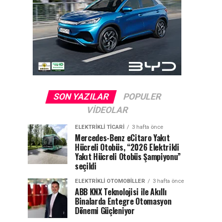
SON YAZILAR
POPULER
VIDEOLAR
ELEKTRIKLI TICARI
3 hafta önce
Mercedes-Benz eCitaro Yakıt
Hücreli Otobüs, “2026 Elektrikli
Yakıt Hücreli Otobüs Şampiyonu”
seçildi
ELEKTRIKLI OTOMOBILLER
3 hafta önce
ABB KNX Teknolojisi ile Akıllı
Binalarda Entegre Otomasyon
Dönemi Güçleniyor