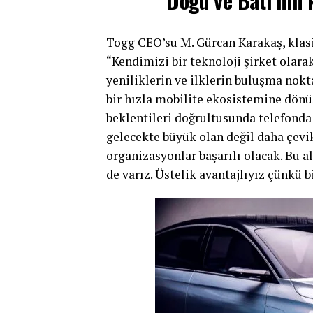
“Doğu ve Batı’nın 
Togg CEO’su M. Gürcan Karakaş, klasik
“Kendimizi bir teknoloji şirket olara
yeniliklerin ve ilklerin buluşma nok
bir hızla mobilite ekosistemine dönü
beklentileri doğrultusunda telefond
gelecekte büyük olan değil daha çevik, 
organizasyonlar başarılı olacak. Bu al
de varız. Üstelik avantajlıyız çünkü 