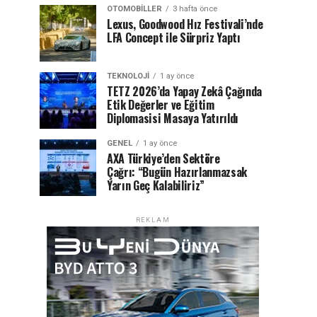
OTOMOBILLER
3 hafta önce
Lexus, Goodwood Hız Festivali’nde
LFA Concept ile Sürpriz Yaptı
TEKNOLOJI
1 ay önce
TETZ 2026’da Yapay Zekâ Çağında
Etik Değerler ve Eğitim
Diplomasisi Masaya Yatırıldı
GENEL
1 ay önce
AXA Türkiye’den Sektöre
Çağrı: “Bugün Hazırlanmazsak
Yarın Geç Kalabiliriz”
REKLAM