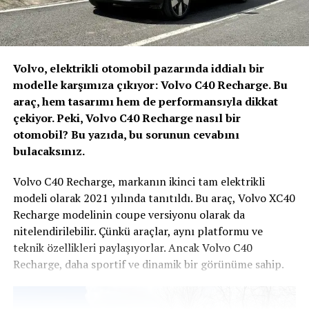
road yetenekleri kazandıracak şekilde tasarlanmış. D-
Max 1 ton yük taşıma kapasitesine 3500 kg römork
çekme kapasitesi ile beklentileri en iyi şekilde karşılıyor.
Volvo, elektrikli otomobil pazarında iddialı bir
modelle karşımıza çıkıyor: Volvo C40 Recharge. Bu
araç, hem tasarımı hem de performansıyla dikkat
çekiyor. Peki, Volvo C40 Recharge nasıl bir
otomobil? Bu yazıda, bu sorunun cevabını
bulacaksınız.
Volvo C40 Recharge, markanın ikinci tam elektrikli
modeli olarak 2021 yılında tanıtıldı. Bu araç, Volvo XC40
Recharge modelinin coupe versiyonu olarak da
nitelendirilebilir. Çünkü araçlar, aynı platformu ve
teknik özellikleri paylaşıyorlar. Ancak Volvo C40
Recharge, daha sportif ve dinamik bir görünüme sahip.
Isuzu D-Max’in iç mekan genişliği konusunda kesinlikle
çok ferah bir hacim sunmakta ve koltukların oturuş
pozisyonu gayet başarılı görüş mesafeleri yeterli yani