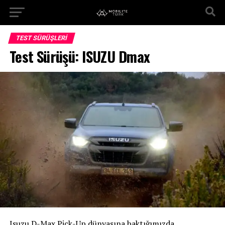
TEST SÜRÜŞLERI
Test Sürüşü: ISUZU Dmax
Isuzu D-Max Pick-Up dünyasına baktığımızda