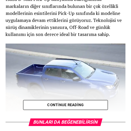
markaların diğer sınıflarında bulunan bir çok özellikli
modellerinin esintilerini Pick-Up sınıfında ki modeline
uygulamaya devam ettiklerini görüyoruz. Teknolojisi ve
sürüş dinamiklerinin yanısıra, Off-Road ve günlük
kullanımı için son derece ideal bir tasarıma sahip.
CONTINUE READING
Isuzu D-Max’in tamamen yenilenen üçüncü jenarasyonu
BUNLARI DA BEĞENEBILIRSIN
daha hırçın ve modern bir görünüme kavuşmuş; Bi-LED