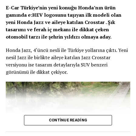
standart özellikler bulunuyor. Ayrıca araçta, adaptif hız
sunuluyor. Daha da fazla kişiselleştirme için 2 paket daha
E-Car Türkiye’nin yeni konuğu Honda’nın ürün
sabitleyici, şerit takip asistanı, kör nokta uyarısı,
sunuluyor. My AMI POP, bol turuncu ve arka spoyler ile
gamında e:HEV logosunu taşıyan ilk modeli olan
çarpışma önleme asistanı gibi güvenlik sistemleri de
eğlenceli, genç ve sportif bir tema olarak öne çıkıyor. My
yeni Honda Jazz ve aileye katılan Crosstar . Şık
mevcut.
AMI VIBE ile tavan kaplaması dahil şık, grafik bir
tasarımı ve ferah iç mekanı ile dikkat çeken
görünüm ortaya koyuyor. Bu 2 kişiselleştirme paketi,
otomobil tarzı ile şehrin yıldızı olmaya aday.
teslimat öncesinde profesyoneller tarafından
uygulanıyor.
Honda Jazz, 4‘üncü nesli ile Türkiye yollarına çıktı. Yeni
nesil Jazz ile birlikte aileye katılan Jazz Crosstar
D-Max, planlı fren uygulamalarıyla dik yokuşlarda sürüş
versiyonu ise tasarım detaylarıyla SUV benzeri
hızlarını sabit tutarak, herhangi bir talihsizlikle
görünümü ile dikkat çekiyor.
karşılaşmadan inişin gerçekleştirilmesini mümkün
kılmasıyla hayranlık uyandırıyor.
CONTINUE READING