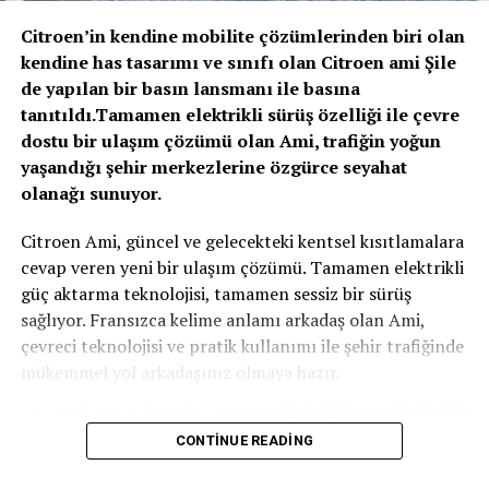
motorundan alıyor. Bu motorlar, toplamda 408 beygir
güç ve 660 Nm tork üretiyorlar. Araç, dört tekerlekten
Citroen’in kendine mobilite çözümlerinden biri olan
çekiş sistemine sahip ve 0-100 km/s hızlanmasını 4.9
kendine has tasarımı ve sınıfı olan Citroen ami Şile
saniyede tamamlıyor. Maksimum hız ise 180 km/s olarak
de yapılan bir basın lansmanı ile basına
Yeni teleskopik ayarlı direksiyon kolonu ise her
sınırlandırılmış.
tanıtıldı.Tamamen elektrikli sürüş özelliği ile çevre
sürücünün ideal sürüş pozisyonunu yakalamasını
dostu bir ulaşım çözümü olan Ami, trafiğin yoğun
sağlıyor. Direksiyon gayet sportif ve konforlu olmakla
yaşandığı şehir merkezlerine özgürce seyahat
beraber yol bilgisayarı kontrolü olsun media sistemi
olanağı sunuyor.
kontrolü olsun gayet başarılı.
Citroen Ami, güncel ve gelecekteki kentsel kısıtlamalara
cevap veren yeni bir ulaşım çözümü. Tamamen elektrikli
güç aktarma teknolojisi, tamamen sessiz bir sürüş
Ana ünitede sunulan USB girişi ve multimedia bağlantısı
sağlıyor. Fransızca kelime anlamı arkadaş olan Ami,
ile ses sistemi gayet yeterli bir şekilde çalıyor. Off road
çevreci teknolojisi ve pratik kullanımı ile şehir trafiğinde
maceralarından sonra bir ağacın altında dinlenirken
mükemmel yol arkadaşınız olmaya hazır.
keyifle müzik dinleyebilirsiniz.
CONTINUE READING
Volvo C40 Recharge, 78 kWh kapasiteli bir bataryaya