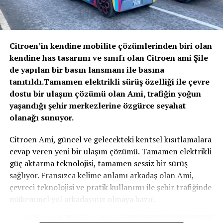
Volvo C40 Recharge, gücünü iki adet elektrik
Yüksek konumlandırılan ve
motorundan alıyor. Bu motorlar, toplamda 408 beygir
bagaj kapağına da taşan stop
güç ve 660 Nm tork üretiyorlar. Araç, dört tekerlekten
Citroen’in kendine mobilite çözümlerinden biri olan
çekiş sistemine sahip ve 0-100 km/s hızlanmasını 4.9
kendine has tasarımı ve sınıfı olan Citroen ami Şile
grubu otomobile şık bir hava
saniyede tamamlıyor. Maksimum hız ise 180 km/s olarak
de yapılan bir basın lansmanı ile basına
sınırlandırılmış.
katıyor.
tanıtıldı.Tamamen elektrikli sürüş özelliği ile çevre
dostu bir ulaşım çözümü olan Ami, trafiğin yoğun
Jazz Crosstar’ın içine girdiğinizde ilk olarak ferahlık hissi
yaşandığı şehir merkezlerine özgürce seyahat
sizi cezp ediyor. İnce A sütunları, önceki nesilde 69
olanağı sunuyor.
derece olan yatay görüş açısını 90 dereceye çıkartıyor.
Citroen Ami, güncel ve gelecekteki kentsel kısıtlamalara
cevap veren yeni bir ulaşım çözümü. Tamamen elektrikli
güç aktarma teknolojisi, tamamen sessiz bir sürüş
sağlıyor. Fransızca kelime anlamı arkadaş olan Ami,
çevreci teknolojisi ve pratik kullanımı ile şehir trafiğinde
mükemmel yol arkadaşınız olmaya hazır.