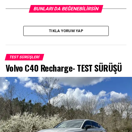
BUNLARI DA BEĞENEBILIRSIN
TIKLA YORUM YAP
Test ettiğimiz ailenin yeni üyesi Jazz Crosstar, yerden
yüksek yapısı, suya dayanıklı döşemeleri ve entegre
TEST SÜRÜŞLERI
tavan rayları ile standart versiyondan ayrışıyor.
Volvo C40 Recharge- TEST SÜRÜŞÜ