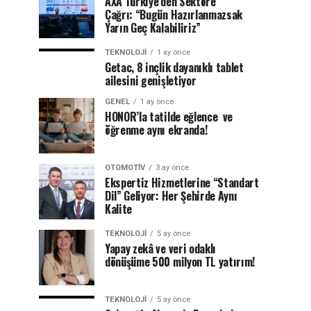
AXA Türkiye’den Sektöre
Çağrı: “Bugün Hazırlanmazsak
Yarın Geç Kalabiliriz”
TEKNOLOJI
1 ay önce
Getac, 8 inçlik dayanıklı tablet
ailesini genişletiyor
GENEL
1 ay önce
HONOR’la tatilde eğlence ve
öğrenme aynı ekranda!
OTOMOTIV
3 ay önce
Ekspertiz Hizmetlerine “Standart
Dil” Geliyor: Her Şehirde Aynı
Kalite
TEKNOLOJI
5 ay önce
Yapay zekâ ve veri odaklı
dönüşüme 500 milyon TL yatırım!
TEKNOLOJI
5 ay önce