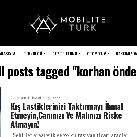
ANASAYFA
TEKNOLOJI
CEP TELEFONU
OTOMOTIV
HAKKIMIZDA
ll posts tagged "korhan önde
ELEKTRIKLI TICARI
4 yıl önce
Kış Lastiklerinizi Taktırmayı İhmal
Etmeyin,Canınızı Ve Malınızı Riske
Atmayın!
Şehirler arası yük ve yolcu taşıyan ticari araçlar