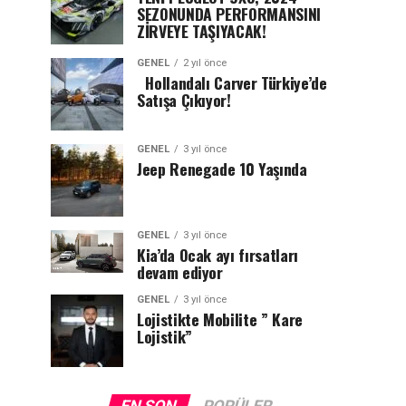
SEZONUNDA PERFORMANSINI
ZİRVEYE TAŞIYACAK!
GENEL
2 yıl önce
Hollandalı Carver Türkiye’de
Satışa Çıkıyor!
GENEL
3 yıl önce
Jeep Renegade 10 Yaşında
GENEL
3 yıl önce
Kia’da Ocak ayı fırsatları
devam ediyor
GENEL
3 yıl önce
Lojistikte Mobilite ” Kare
Lojistik”