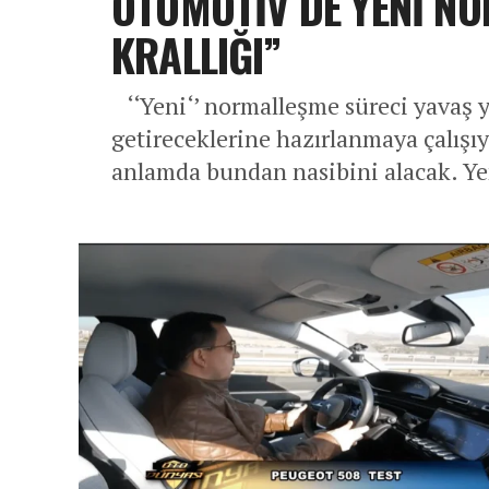
OTOMOTİV DE YENİ NOR
KRALLIĞI’’
‘‘Yeni‘’ normalleşme süreci yavaş 
getireceklerine hazırlanmaya çalışıy
anlamda bundan nasibini alacak. Yen