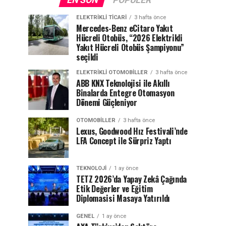
EN SON
POPÜLER
ELEKTRIKLI TICARI
3 hafta önce
Mercedes-Benz eCitaro Yakıt
Hücreli Otobüs, “2026 Elektrikli
Yakıt Hücreli Otobüs Şampiyonu”
seçildi
ELEKTRIKLI OTOMOBILLER
3 hafta önce
ABB KNX Teknolojisi ile Akıllı
Binalarda Entegre Otomasyon
Dönemi Güçleniyor
OTOMOBILLER
3 hafta önce
Lexus, Goodwood Hız Festivali’nde
LFA Concept ile Sürpriz Yaptı
TEKNOLOJI
1 ay önce
TETZ 2026’da Yapay Zekâ Çağında
Etik Değerler ve Eğitim
Diplomasisi Masaya Yatırıldı
GENEL
1 ay önce