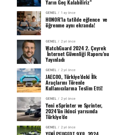
Yarın Geç Kalabiliriz”
GENEL
1 ay önce
HONOR’la tatilde eğlence ve
öğrenme aynı ekranda!
GENEL
2 yıl önce
WatchGuard 2024 2. Çeyrek
İnternet Güvenliği Raporu’nu
Yayınladı
GENEL
2 yıl önce
JAECOO, Türkiye’deki İlk
Araçlarını Törenle
Kullanıcılarına Teslim Etti!
GENEL
2 yıl önce
Yeni eSprinter ve Sprinter,
2024’ün ikinci yarısında
Türkiye’de
GENEL
2 yıl önce
YENİ PEUGEOT 9X8, 2024