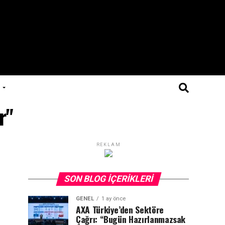
r"
REKLAM
SON BLOG İÇERIKLERI
GENEL
1 ay önce
AXA Türkiye’den Sektöre
Çağrı: “Bugün Hazırlanmazsak