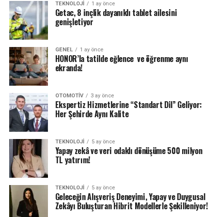
TEKNOLOJI
1 ay önce
Getac, 8 inçlik dayanıklı tablet ailesini
genişletiyor
GENEL
1 ay önce
HONOR’la tatilde eğlence ve öğrenme aynı
ekranda!
OTOMOTIV
3 ay önce
Ekspertiz Hizmetlerine “Standart Dil” Geliyor:
Her Şehirde Aynı Kalite
TEKNOLOJI
5 ay önce
Yapay zekâ ve veri odaklı dönüşüme 500 milyon
TL yatırım!
TEKNOLOJI
5 ay önce
Geleceğin Alışveriş Deneyimi, Yapay ve Duygusal
Zekâyı Buluşturan Hibrit Modellerle Şekilleniyor!