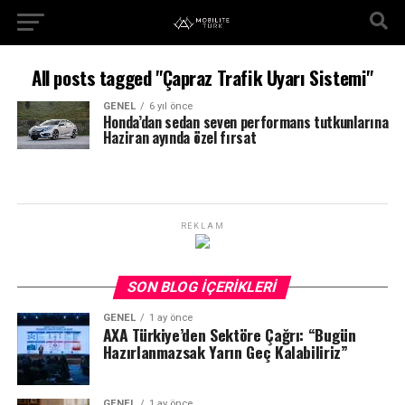
All posts tagged "Çapraz Trafik Uyarı Sistemi"
GENEL
6 yıl önce
Honda’dan sedan seven performans tutkunlarına
Haziran ayında özel fırsat
REKLAM
SON BLOG İÇERIKLERI
GENEL
1 ay önce
AXA Türkiye’den Sektöre Çağrı: “Bugün
Hazırlanmazsak Yarın Geç Kalabiliriz”
GENEL
1 ay önce