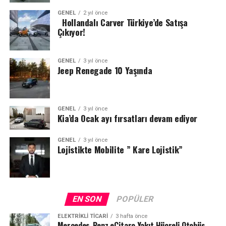
GENEL
2 yıl önce
Hollandalı Carver Türkiye’de Satışa
Çıkıyor!
GENEL
3 yıl önce
Jeep Renegade 10 Yaşında
GENEL
3 yıl önce
Kia’da Ocak ayı fırsatları devam ediyor
GENEL
3 yıl önce
Lojistikte Mobilite ” Kare Lojistik”
EN SON
POPÜLER
ELEKTRIKLI TICARI
3 hafta önce
Mercedes-Benz eCitaro Yakıt Hücreli Otobüs,