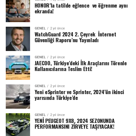
HONOR’la tatilde eğlence ve öğrenme aynı
ekranda!
GENEL
2 yıl önce
WatchGuard 2024 2. Çeyrek İnternet
Güvenliği Raporu’nu Yayınladı
GENEL
2 yıl önce
JAECOO, Türkiye’deki İlk Araçlarını Törenle
Kullanıcılarına Teslim Etti!
GENEL
2 yıl önce
Yeni eSprinter ve Sprinter, 2024’ün ikinci
yarısında Türkiye’de
GENEL
2 yıl önce
YENİ PEUGEOT 9X8, 2024 SEZONUNDA
PERFORMANSINI ZİRVEYE TAŞIYACAK!