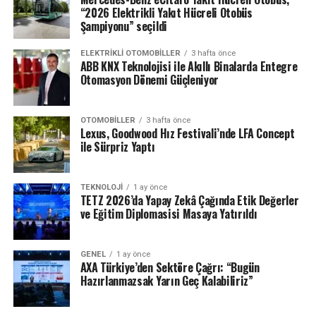
“2026 Elektrikli Yakıt Hücreli Otobüs
Şampiyonu” seçildi
ELEKTRIKLI OTOMOBILLER
3 hafta önce
ABB KNX Teknolojisi ile Akıllı Binalarda Entegre
Otomasyon Dönemi Güçleniyor
OTOMOBILLER
3 hafta önce
Lexus, Goodwood Hız Festivali’nde LFA Concept
ile Sürpriz Yaptı
TEKNOLOJI
1 ay önce
TETZ 2026’da Yapay Zekâ Çağında Etik Değerler
ve Eğitim Diplomasisi Masaya Yatırıldı
GENEL
1 ay önce
AXA Türkiye’den Sektöre Çağrı: “Bugün
Hazırlanmazsak Yarın Geç Kalabiliriz”