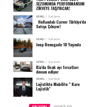
SEZONUNDA PERFORMANSINI
ZİRVEYE TAŞIYACAK!
GENEL
2 yıl önce
Hollandalı Carver Türkiye’de
Satışa Çıkıyor!
GENEL
3 yıl önce
Jeep Renegade 10 Yaşında
GENEL
3 yıl önce
Kia’da Ocak ayı fırsatları
devam ediyor
GENEL
3 yıl önce
Lojistikte Mobilite ” Kare
Lojistik”