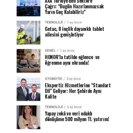
AXA Türkiye’den Sektöre
Çağrı: “Bugün Hazırlanmazsak
Yarın Geç Kalabiliriz”
TEKNOLOJI
1 ay önce
Getac, 8 inçlik dayanıklı tablet
ailesini genişletiyor
GENEL
1 ay önce
HONOR’la tatilde eğlence ve
öğrenme aynı ekranda!
OTOMOTIV
3 ay önce
Ekspertiz Hizmetlerine “Standart
Dil” Geliyor: Her Şehirde Aynı
Kalite
TEKNOLOJI
5 ay önce
Yapay zekâ ve veri odaklı
dönüşüme 500 milyon TL yatırım!