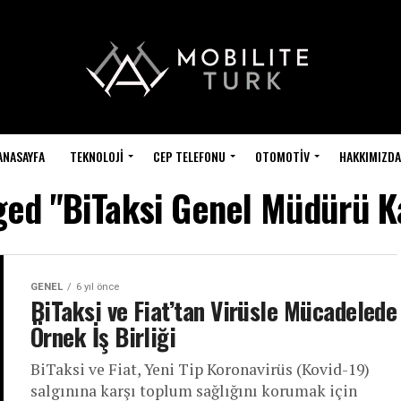
ANASAYFA
TEKNOLOJI
CEP TELEFONU
OTOMOTIV
HAKKIMIZDA
gged "BiTaksi Genel Müdürü K
GENEL
6 yıl önce
BiTaksi ve Fiat’tan Virüsle Mücadelede
Örnek İş Birliği
BiTaksi ve Fiat, Yeni Tip Koronavirüs (Kovid-19)
salgınına karşı toplum sağlığını korumak için