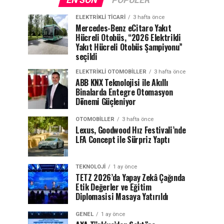
EN SON
POPÜLER
ELEKTRIKLI TICARI
3 hafta önce
Mercedes-Benz eCitaro Yakıt
Hücreli Otobüs, “2026 Elektrikli
Yakıt Hücreli Otobüs Şampiyonu”
seçildi
ELEKTRIKLI OTOMOBILLER
3 hafta önce
ABB KNX Teknolojisi ile Akıllı
Binalarda Entegre Otomasyon
Dönemi Güçleniyor
OTOMOBILLER
3 hafta önce
Lexus, Goodwood Hız Festivali’nde
LFA Concept ile Sürpriz Yaptı
TEKNOLOJI
1 ay önce
TETZ 2026’da Yapay Zekâ Çağında
Etik Değerler ve Eğitim
Diplomasisi Masaya Yatırıldı
GENEL
1 ay önce