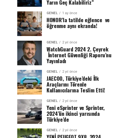
Yarın Geç Kalabiliriz”
GENEL
1 ay önce
HONOR’la tatilde eğlence ve
öğrenme aynı ekranda!
GENEL
2 yıl önce
WatchGuard 2024 2. Çeyrek
İnternet Güvenliği Raporu’nu
Yayınladı
GENEL
2 yıl önce
JAECOO, Türkiye’deki İlk
Araçlarını Törenle
Kullanıcılarına Teslim Etti!
GENEL
2 yıl önce
Yeni eSprinter ve Sprinter,
2024’ün ikinci yarısında
Türkiye’de
GENEL
2 yıl önce
YENİ PEUGEOT 9X8, 2024