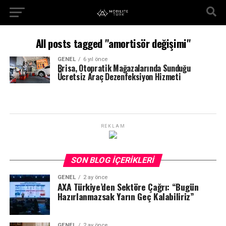
All posts tagged "amortisör değişimi"
GENEL
6 yıl önce
Brisa, Otopratik Mağazalarında Sunduğu
Ücretsiz Araç Dezenfeksiyon Hizmeti
REKLAM
SON BLOG İÇERIKLERI
GENEL
2 ay önce
AXA Türkiye’den Sektöre Çağrı: “Bugün
Hazırlanmazsak Yarın Geç Kalabiliriz”
GENEL
2 ay önce