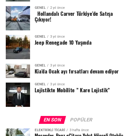
GENEL
2 yıl önce
Hollandalı Carver Türkiye’de Satışa
Çıkıyor!
GENEL
3 yıl önce
Jeep Renegade 10 Yaşında
GENEL
3 yıl önce
Kia’da Ocak ayı fırsatları devam ediyor
GENEL
3 yıl önce
Lojistikte Mobilite ” Kare Lojistik”
EN SON
POPÜLER
ELEKTRIKLI TICARI
3 hafta önce
Mercedes-Benz eCitaro Yakıt Hücreli Otobüs,