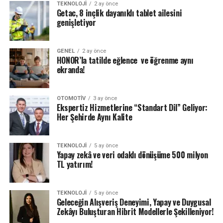
TEKNOLOJI
2 ay önce
Getac, 8 inçlik dayanıklı tablet ailesini
genişletiyor
GENEL
2 ay önce
HONOR’la tatilde eğlence ve öğrenme aynı
ekranda!
OTOMOTIV
3 ay önce
Ekspertiz Hizmetlerine “Standart Dil” Geliyor:
Her Şehirde Aynı Kalite
TEKNOLOJI
5 ay önce
Yapay zekâ ve veri odaklı dönüşüme 500 milyon
TL yatırım!
TEKNOLOJI
5 ay önce
Geleceğin Alışveriş Deneyimi, Yapay ve Duygusal
Zekâyı Buluşturan Hibrit Modellerle Şekilleniyor!