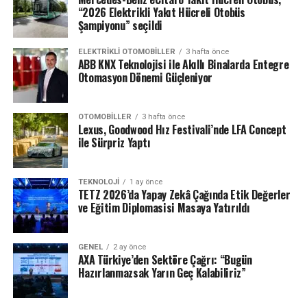
“2026 Elektrikli Yakıt Hücreli Otobüs
Şampiyonu” seçildi
ELEKTRIKLI OTOMOBILLER
3 hafta önce
ABB KNX Teknolojisi ile Akıllı Binalarda Entegre
Otomasyon Dönemi Güçleniyor
OTOMOBILLER
3 hafta önce
Lexus, Goodwood Hız Festivali’nde LFA Concept
ile Sürpriz Yaptı
TEKNOLOJI
1 ay önce
TETZ 2026’da Yapay Zekâ Çağında Etik Değerler
ve Eğitim Diplomasisi Masaya Yatırıldı
GENEL
2 ay önce
AXA Türkiye’den Sektöre Çağrı: “Bugün
Hazırlanmazsak Yarın Geç Kalabiliriz”