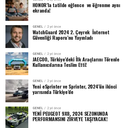
HONOR’la tatilde eğlence ve öğrenme aynı
ekranda!
GENEL
2 yıl önce
WatchGuard 2024 2. Çeyrek İnternet
Güvenliği Raporu’nu Yayınladı
GENEL
2 yıl önce
JAECOO, Türkiye’deki İlk Araçlarını Törenle
Kullanıcılarına Teslim Etti!
GENEL
2 yıl önce
Yeni eSprinter ve Sprinter, 2024’ün ikinci
yarısında Türkiye’de
GENEL
2 yıl önce
YENİ PEUGEOT 9X8, 2024 SEZONUNDA
PERFORMANSINI ZİRVEYE TAŞIYACAK!