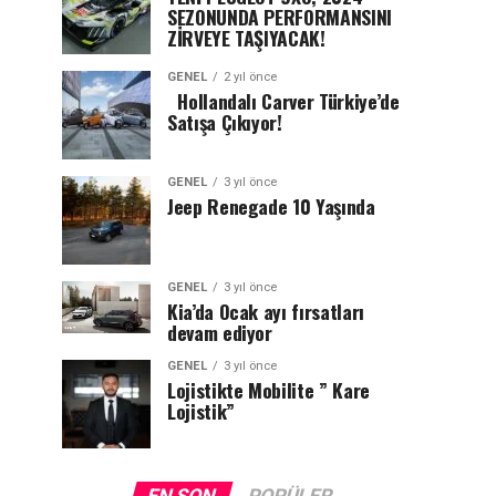
SEZONUNDA PERFORMANSINI
ZİRVEYE TAŞIYACAK!
GENEL
2 yıl önce
Hollandalı Carver Türkiye’de
Satışa Çıkıyor!
GENEL
3 yıl önce
Jeep Renegade 10 Yaşında
GENEL
3 yıl önce
Kia’da Ocak ayı fırsatları
devam ediyor
GENEL
3 yıl önce
Lojistikte Mobilite ” Kare
Lojistik”