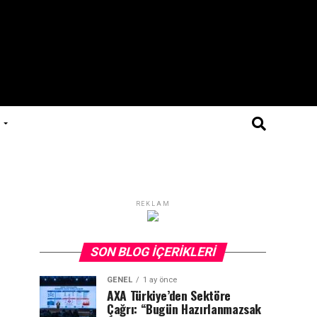
REKLAM
SON BLOG İÇERIKLERI
GENEL
1 ay önce
AXA Türkiye’den Sektöre
Çağrı: “Bugün Hazırlanmazsak