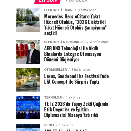
EN SON
POPÜLER
ELEKTRIKLI TICARI
3 hafta önce
Mercedes-Benz eCitaro Yakıt
Hücreli Otobüs, “2026 Elektrikli
Yakıt Hücreli Otobüs Şampiyonu”
seçildi
ELEKTRIKLI OTOMOBILLER
3 hafta önce
ABB KNX Teknolojisi ile Akıllı
Binalarda Entegre Otomasyon
Dönemi Güçleniyor
OTOMOBILLER
3 hafta önce
Lexus, Goodwood Hız Festivali’nde
LFA Concept ile Sürpriz Yaptı
TEKNOLOJI
1 ay önce
TETZ 2026’da Yapay Zekâ Çağında
Etik Değerler ve Eğitim
Diplomasisi Masaya Yatırıldı
GENEL
1 ay önce