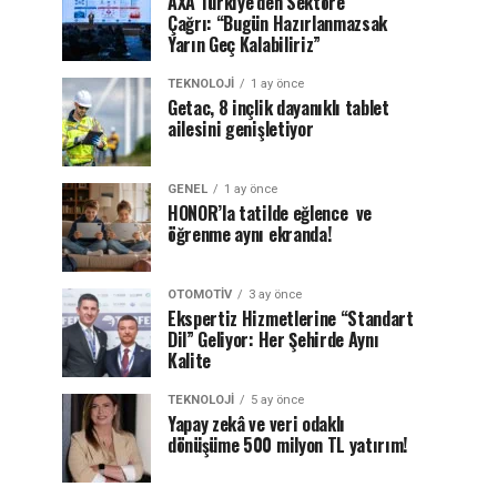
AXA Türkiye’den Sektöre
Çağrı: “Bugün Hazırlanmazsak
Yarın Geç Kalabiliriz”
TEKNOLOJI
1 ay önce
Getac, 8 inçlik dayanıklı tablet
ailesini genişletiyor
GENEL
1 ay önce
HONOR’la tatilde eğlence ve
öğrenme aynı ekranda!
OTOMOTIV
3 ay önce
Ekspertiz Hizmetlerine “Standart
Dil” Geliyor: Her Şehirde Aynı
Kalite
TEKNOLOJI
5 ay önce
Yapay zekâ ve veri odaklı
dönüşüme 500 milyon TL yatırım!