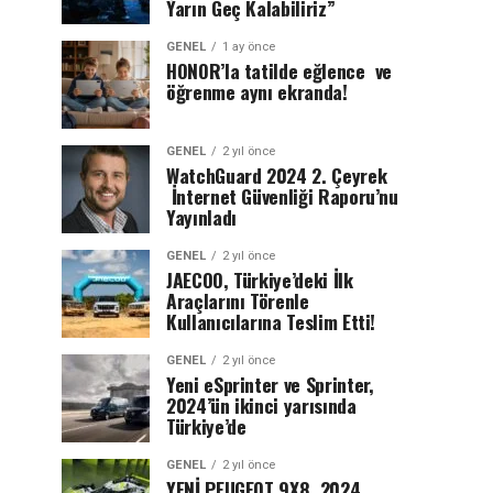
Yarın Geç Kalabiliriz”
GENEL
1 ay önce
HONOR’la tatilde eğlence ve
öğrenme aynı ekranda!
GENEL
2 yıl önce
WatchGuard 2024 2. Çeyrek
İnternet Güvenliği Raporu’nu
Yayınladı
GENEL
2 yıl önce
JAECOO, Türkiye’deki İlk
Araçlarını Törenle
Kullanıcılarına Teslim Etti!
GENEL
2 yıl önce
Yeni eSprinter ve Sprinter,
2024’ün ikinci yarısında
Türkiye’de
GENEL
2 yıl önce
YENİ PEUGEOT 9X8, 2024