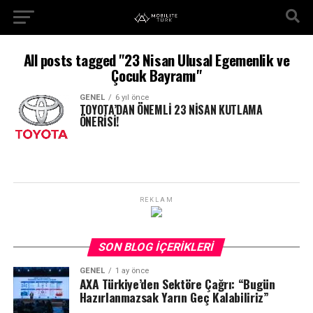
All posts tagged "23 Nisan Ulusal Egemenlik ve
Çocuk Bayramı"
GENEL
6 yıl önce
TOYOTA’DAN ÖNEMLİ 23 NİSAN KUTLAMA
ÖNERİSİ!
REKLAM
SON BLOG İÇERIKLERI
GENEL
1 ay önce
AXA Türkiye’den Sektöre Çağrı: “Bugün
Hazırlanmazsak Yarın Geç Kalabiliriz”