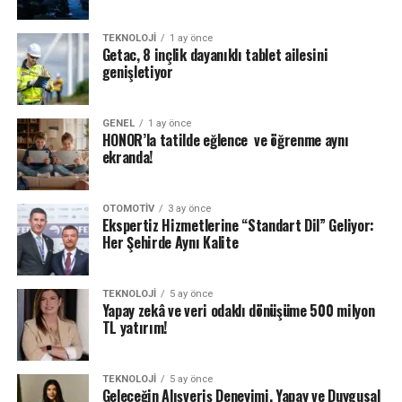
TEKNOLOJI
1 ay önce
Getac, 8 inçlik dayanıklı tablet ailesini
genişletiyor
GENEL
1 ay önce
HONOR’la tatilde eğlence ve öğrenme aynı
ekranda!
OTOMOTIV
3 ay önce
Ekspertiz Hizmetlerine “Standart Dil” Geliyor:
Her Şehirde Aynı Kalite
TEKNOLOJI
5 ay önce
Yapay zekâ ve veri odaklı dönüşüme 500 milyon
TL yatırım!
TEKNOLOJI
5 ay önce
Geleceğin Alışveriş Deneyimi, Yapay ve Duygusal