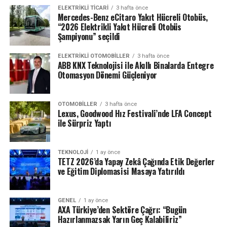
ELEKTRIKLI TICARI
3 hafta önce
Mercedes-Benz eCitaro Yakıt Hücreli Otobüs,
“2026 Elektrikli Yakıt Hücreli Otobüs
Şampiyonu” seçildi
ELEKTRIKLI OTOMOBILLER
3 hafta önce
ABB KNX Teknolojisi ile Akıllı Binalarda Entegre
Otomasyon Dönemi Güçleniyor
OTOMOBILLER
3 hafta önce
Lexus, Goodwood Hız Festivali’nde LFA Concept
ile Sürpriz Yaptı
TEKNOLOJI
1 ay önce
TETZ 2026’da Yapay Zekâ Çağında Etik Değerler
ve Eğitim Diplomasisi Masaya Yatırıldı
GENEL
1 ay önce
AXA Türkiye’den Sektöre Çağrı: “Bugün
Hazırlanmazsak Yarın Geç Kalabiliriz”