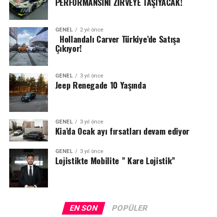
PERFORMANSINI ZİRVEYE TAŞIYACAK!
GENEL
2 yıl önce
Hollandalı Carver Türkiye’de Satışa
Çıkıyor!
GENEL
3 yıl önce
Jeep Renegade 10 Yaşında
GENEL
3 yıl önce
Kia’da Ocak ayı fırsatları devam ediyor
GENEL
3 yıl önce
Lojistikte Mobilite ” Kare Lojistik”
EN SON
POPÜLER