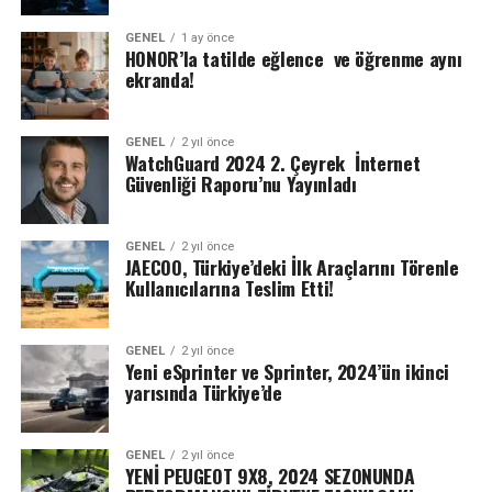
GENEL
1 ay önce
HONOR’la tatilde eğlence ve öğrenme aynı
ekranda!
GENEL
2 yıl önce
WatchGuard 2024 2. Çeyrek İnternet
Güvenliği Raporu’nu Yayınladı
GENEL
2 yıl önce
JAECOO, Türkiye’deki İlk Araçlarını Törenle
Kullanıcılarına Teslim Etti!
GENEL
2 yıl önce
Yeni eSprinter ve Sprinter, 2024’ün ikinci
yarısında Türkiye’de
GENEL
2 yıl önce
YENİ PEUGEOT 9X8, 2024 SEZONUNDA