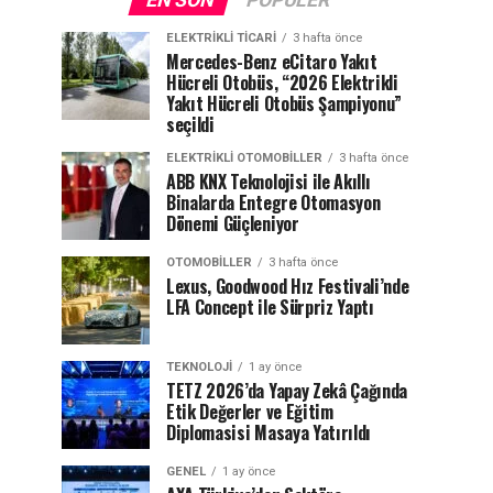
EN SON
POPÜLER
ELEKTRIKLI TICARI
3 hafta önce
Mercedes-Benz eCitaro Yakıt
Hücreli Otobüs, “2026 Elektrikli
Yakıt Hücreli Otobüs Şampiyonu”
seçildi
ELEKTRIKLI OTOMOBILLER
3 hafta önce
ABB KNX Teknolojisi ile Akıllı
Binalarda Entegre Otomasyon
Dönemi Güçleniyor
OTOMOBILLER
3 hafta önce
Lexus, Goodwood Hız Festivali’nde
LFA Concept ile Sürpriz Yaptı
TEKNOLOJI
1 ay önce
TETZ 2026’da Yapay Zekâ Çağında
Etik Değerler ve Eğitim
Diplomasisi Masaya Yatırıldı
GENEL
1 ay önce