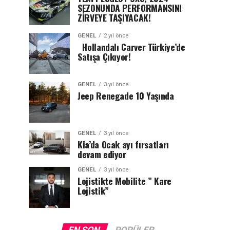
SEZONUNDA PERFORMANSINI
ZİRVEYE TAŞIYACAK!
GENEL
2 yıl önce
Hollandalı Carver Türkiye’de
Satışa Çıkıyor!
GENEL
3 yıl önce
Jeep Renegade 10 Yaşında
GENEL
3 yıl önce
Kia’da Ocak ayı fırsatları
devam ediyor
GENEL
3 yıl önce
Lojistikte Mobilite ” Kare
Lojistik”