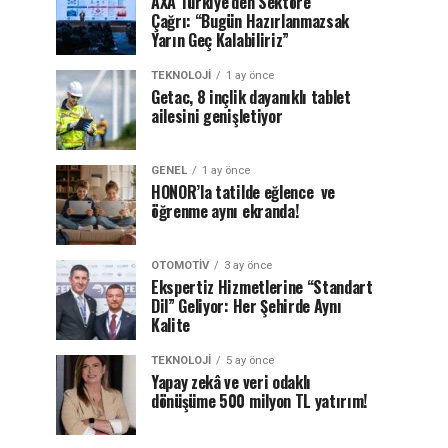
AXA Türkiye’den Sektöre
Çağrı: “Bugün Hazırlanmazsak
Yarın Geç Kalabiliriz”
TEKNOLOJI
1 ay önce
Getac, 8 inçlik dayanıklı tablet
ailesini genişletiyor
GENEL
1 ay önce
HONOR’la tatilde eğlence ve
öğrenme aynı ekranda!
OTOMOTIV
3 ay önce
Ekspertiz Hizmetlerine “Standart
Dil” Geliyor: Her Şehirde Aynı
Kalite
TEKNOLOJI
5 ay önce
Yapay zekâ ve veri odaklı
dönüşüme 500 milyon TL yatırım!