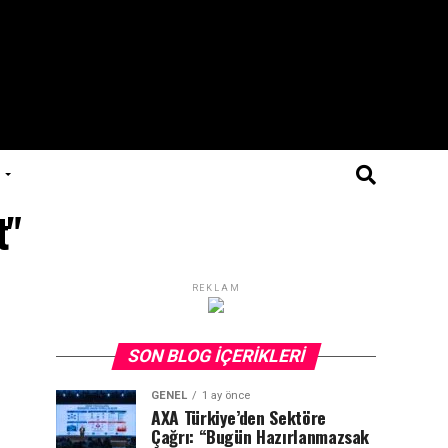
t"
REKLAM
SON BLOG İÇERIKLERI
GENEL
1 ay önce
AXA Türkiye’den Sektöre
Çağrı: “Bugün Hazırlanmazsak