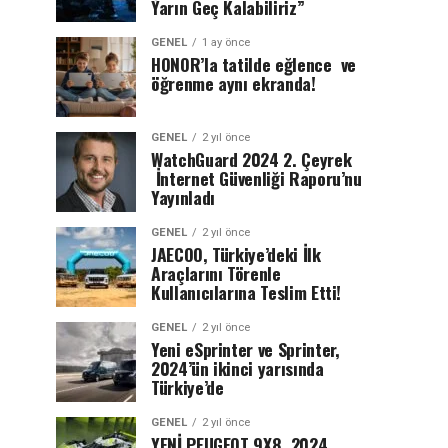
Yarın Geç Kalabiliriz”
GENEL
1 ay önce
HONOR’la tatilde eğlence ve
öğrenme aynı ekranda!
GENEL
2 yıl önce
WatchGuard 2024 2. Çeyrek
İnternet Güvenliği Raporu’nu
Yayınladı
GENEL
2 yıl önce
JAECOO, Türkiye’deki İlk
Araçlarını Törenle
Kullanıcılarına Teslim Etti!
GENEL
2 yıl önce
Yeni eSprinter ve Sprinter,
2024’ün ikinci yarısında
Türkiye’de
GENEL
2 yıl önce
YENİ PEUGEOT 9X8, 2024