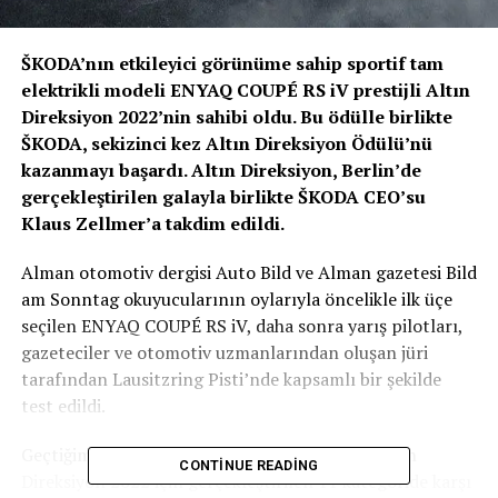
ŠKODA’nın etkileyici görünüme sahip sportif tam
elektrikli modeli ENYAQ COUPÉ RS iV prestijli Altın
Direksiyon 2022’nin sahibi oldu. Bu ödülle birlikte
ŠKODA, sekizinci kez Altın Direksiyon Ödülü’nü
kazanmayı başardı. Altın Direksiyon, Berlin’de
gerçekleştirilen galayla birlikte ŠKODA CEO’su
Klaus Zellmer’a takdim edildi.
Alman otomotiv dergisi Auto Bild ve Alman gazetesi Bild
am Sonntag okuyucularının oylarıyla öncelikle ilk üçe
seçilen ENYAQ COUPÉ RS iV, daha sonra yarış pilotları,
gazeteciler ve otomotiv uzmanlarından oluşan jüri
tarafından Lausitzring Pisti’nde kapsamlı bir şekilde
test edildi.
Geçtiğimiz 12 ayda 47 otomotiv inovasyonu Altın
CONTINUE READING
Direksiyon 2022 için gerçekleştirilen 11 kategoride karşı