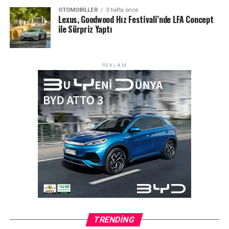
platformu gibi temas noktalarında etkileşimi
OTOMOBILLER
3 hafta önce
artırıyoruz; görüntü işleme ile alıcı-satıcı deneyimini
Lexus, Goodwood Hız Festivali’nde LFA Concept
ile Sürpriz Yaptı
iyileştiriyoruz. Tedarik zincirinde de ‘doğru
ürün/hizmetin doğru zamanda’ yönetimi için öngörüsel
planlama kritik” ifadelerini kullandı.
REKLAM
Doğuş Teknoloji Veri Bilim Müdürü Doğuş Kıdık, şunları
söyledi: “Çağrı merkezi, satış sonrası, veri analizi ve
içerik üretiminde ajan tabanlı çözümler geliştiriyoruz.
Chatbot’lar bilgiye erişimi hızlandırıyor; yeterlilik-
değerlendirme ajanları performansı ölçüp gelişim
öneriyor. Çok markalı yapıda ise her marka için ayrı veri
setleri ve özelleştirilmiş modeller kullanıyoruz; canlıya
çıkmadan marka ekipleriyle insan-içerimde test
ediyoruz.”
Başlangıç Noktası Lideri Cem Leon Menase ise,
“Demiryolları bir ulaşım teknolojisi gibi görünüyordu
TRENDING
ama sadece yolculuğu değil, ekonomiyi ve gündelik