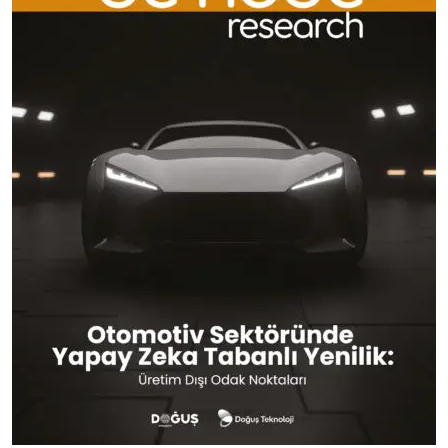
S-Class’tan Kitlelere: Mobilitenin Evrimi
Otomobil tarihine yön veren birçok donanım (hava
yastığı, ABS, sesli komut) gibi ısıtmalı emniyet kemeri de
ilk olarak “en üst segment” olan S-Class ile yollara
çıkıyor. Ancak mobilite trendleri, bu tarz konfor odaklı
çözümlerin çok kısa sürede
C-SUV
ve hatta
B segmenti
araçlara kadar demokratize olduğunu gösteriyor.
Editörün Notu:
Mercedes’in
bu hamlesi, otonom sürüşe
yaklaştığımız bu dönemde
“araç içini bir yaşam alanı”
olarak kurgulama
stratejisinin en taze