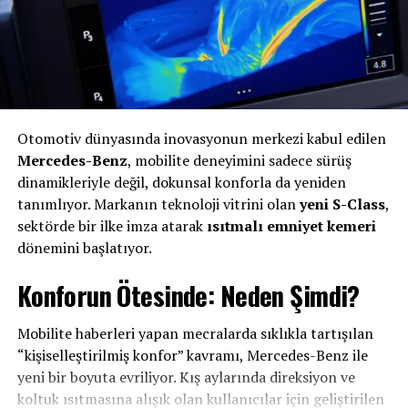
kapsamında, elektrikli mobiliteye yönelik yaklaşımını
ortaya koyan farklı yeniliklerini ve geleceğe ışık tutan
tasarım çalışmalarını da ziyaretçilerle buluşturacak.
Opel standı, hem mevcut ürün gamını hem de markanın
geleceğe yönelik stratejisini yansıtan önemli bir deneyim
alanı sunacak.
Otomotiv dünyasında inovasyonun merkezi kabul edilen
Opel, ekim ayında Paris Otomobil Fuarı’na güçlü bir geri
Mercedes-Benz
, mobilite deneyimini sadece sürüş
dönüş yapmaya hazırlanıyor. Marka, en yeni modellerini
dinamikleriyle değil, dokunsal konforla da yeniden
benzersiz bir atmosferde sergileyerek ziyaretçilere
tanımlıyor. Markanın teknoloji vitrini olan
yeni S-Class
,
etkileyici bir deneyim sunarken, Paris’teki varlığıyla
sektörde bir ilke imza atarak
ısıtmalı emniyet kemeri
dikkat çekici ve kapsamlı bir katılıma imza atacak.
dönemini başlatıyor.
Konforun Ötesinde: Neden Şimdi?
Otomotiv sektörünün en önemli uluslararası
organizasyonları arasında yer alan Paris Otomobil Fuarı,
geleceğin mobilite trendlerini ve bu alandaki en yeni
Mobilite haberleri yapan mecralarda sıklıkla tartışılan
teknolojileri bir araya getiren önemli bir platform
“kişiselleştirilmiş konfor” kavramı, Mercedes-Benz ile
olmayı sürdürüyor. 91’inci kez düzenlenecek fuar, 12–18
yeni bir boyuta evriliyor. Kış aylarında direksiyon ve
Ekim 2026 tarihleri arasında ziyaret edilebilecek. Bir
koltuk ısıtmasına alışık olan kullanıcılar için geliştirilen