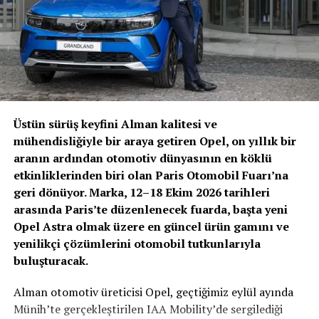
katsayısına sahip aerodinamiği sayesinde şarj başına 500
kilometrenin üzerinde bir menzil sunuyor.
BENZER İÇERIKLER
UP NEXT
Hyundai ve Efsanevi Tasarımcı Giorgetto Giugiaro, Pony
Coupe Konsepti İşbirliği İçin El Sıkıştı
Üstün sürüş keyfini Alman kalitesi ve
DON'T MISS
mühendisliğiyle bir araya getiren Opel, on yıllık bir
Yüce Auto ŠKODA, Çek Misafirlerini Ağırladı
aranın ardından otomotiv dünyasının en köklü
etkinliklerinden biri olan Paris Otomobil Fuarı’na
geri dönüyor. Marka, 12–18 Ekim 2026 tarihleri
arasında Paris’te düzenlenecek fuarda, başta yeni
Opel Astra olmak üzere en güncel ürün gamını ve
yenilikçi çözümlerini otomobil tutkunlarıyla
buluşturacak.
Alman otomotiv üreticisi Opel, geçtiğimiz eylül ayında
Münih’te gerçekleştirilen IAA Mobility’de sergilediği