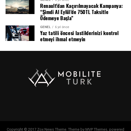
Renault’dan Kaçırılmayacak Kampanya:
“Şimdi Al Eylül’de 750TL Taksitle
Ödemeye Başla”
GENEL
6 yıl önce
Yaz tatili öncesi lastiklerinizi kontrol
etmeyi ihmal etmeyin
Copyright © 2017 Zox News Theme. Theme by MVP Themes, powered