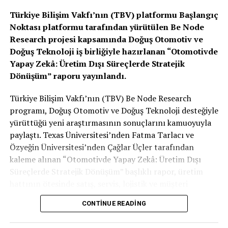
halkası.
Türkiye Bilişim Vakfı’nın (TBV) platformu Başlangıç
Noktası platformu tarafından yürütülen Be Node
Research projesi kapsamında Doğuş Otomotiv ve
Teknik Detaylar
Doğuş Teknoloji iş birliğiyle hazırlanan “Otomotivde
Yapay Zekâ: Üretim Dışı Süreçlerde Stratejik
Isınma Süresi:
Sistem, aktif edildikten sonra
Dönüşüm” raporu yayınlandı.
yaklaşık 2 dakika içinde ideal sıcaklığa ulaşıyor.
Türkiye Bilişim Vakfı’nın (TBV) Be Node Research
Kontrol:
MBUX (Mercedes-Benz User
programı, Doğuş Otomotiv ve Doğuş Teknoloji desteğiyle
Experience) üzerinden koltuk ısıtmasıyla
yürüttüğü yeni araştırmasının sonuçlarını kamuoyuyla
senkronize veya bağımsız olarak ayarlanabiliyor.
paylaştı. Texas Üniversitesi’nden Fatma Tarlacı ve
Özyeğin Üniversitesi’nden Çağlar Üçler tarafından
kaleme alınan “Otomotivde Yapay Zekâ: Üretim Dışı
Dayanıklılık:
Isıtma telleri, kemerin esnekliğini
Süreçlerde Stratejik Dönüşüm” başlıklı rapor, üretim
ve kaza anındaki mukavemetini etkilemeyecek
hattının ötesinde satış, servis, lojistik ve müşteri
şekilde mikro mühendislikle tasarlandı.
deneyimi gibi süreçlerde yapay zekânın yarattığı
CONTINUE READING
dönüşümü inceliyor.
Sizce ısıtmalı emniyet kemeri bir “lüks aksesuar” mı