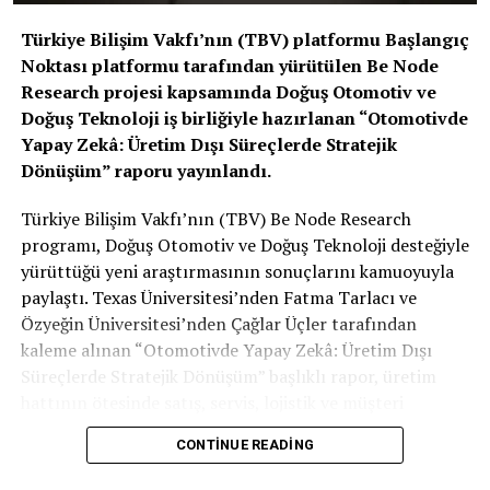
stratejisinin en taze
halkası.
Türkiye Bilişim Vakfı’nın (TBV) platformu Başlangıç
Noktası platformu tarafından yürütülen Be Node
Research projesi kapsamında Doğuş Otomotiv ve
Teknik Detaylar
Doğuş Teknoloji iş birliğiyle hazırlanan “Otomotivde
Yapay Zekâ: Üretim Dışı Süreçlerde Stratejik
Isınma Süresi:
Sistem, aktif edildikten sonra
Dönüşüm” raporu yayınlandı.
yaklaşık 2 dakika içinde ideal sıcaklığa ulaşıyor.
Türkiye Bilişim Vakfı’nın (TBV) Be Node Research
Kontrol:
MBUX (Mercedes-Benz User
programı, Doğuş Otomotiv ve Doğuş Teknoloji desteğiyle
Experience) üzerinden koltuk ısıtmasıyla
yürüttüğü yeni araştırmasının sonuçlarını kamuoyuyla
senkronize veya bağımsız olarak ayarlanabiliyor.
paylaştı. Texas Üniversitesi’nden Fatma Tarlacı ve
Özyeğin Üniversitesi’nden Çağlar Üçler tarafından
kaleme alınan “Otomotivde Yapay Zekâ: Üretim Dışı
Dayanıklılık:
Isıtma telleri, kemerin esnekliğini
Süreçlerde Stratejik Dönüşüm” başlıklı rapor, üretim
ve kaza anındaki mukavemetini etkilemeyecek
hattının ötesinde satış, servis, lojistik ve müşteri
şekilde mikro mühendislikle tasarlandı.
deneyimi gibi süreçlerde yapay zekânın yarattığı
CONTINUE READING
dönüşümü inceliyor.
Sizce ısıtmalı emniyet kemeri bir “lüks aksesuar” mı