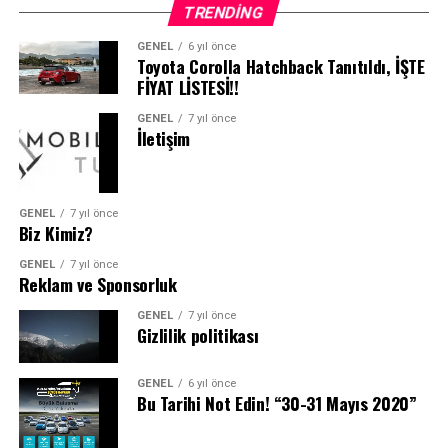
çalışmasının ve
TRENDING
adanmışlığının uluslararası
GENEL
6 yıl önce
arenadaki gücümüzü nasıl
Toyota Corolla Hatchback Tanıtıldı, İŞTE
FİYAT LİSTESİ!!
sergilediğini kanıtladı. 50.
GENEL
7 yıl önce
yılımızda, geçmişimize
İletişim
saygı duyarak, geleceği
şekillendirme
GENEL
7 yıl önce
misyonumuzu daha büyük
Biz Kimiz?
bir sorumlulukla taşıyoruz.
GENEL
7 yıl önce
Reklam ve Sponsorluk
Başarı hikayemiz, kendini
GENEL
7 yıl önce
sürekli yenileyen gerçek
Gizlilik politikası
bir zaferdir.”
GENEL
6 yıl önce
Bu Tarihi Not Edin! “30-31 Mayıs 2020”
Müşteriler İçin Jübile Hediyesi: %50