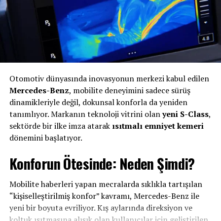
alanı sunacak.
Opel, ekim ayında Paris Otomobil Fuarı’na güçlü bir geri
dönüş yapmaya hazırlanıyor. Marka, en yeni modellerini
benzersiz bir atmosferde sergileyerek ziyaretçilere
etkileyici bir deneyim sunarken, Paris’teki varlığıyla
dikkat çekici ve kapsamlı bir katılıma imza atacak.
Otomotiv dünyasında inovasyonun merkezi kabul edilen
Mercedes-Benz
, mobilite deneyimini sadece sürüş
Otomotiv sektörünün en önemli uluslararası
dinamikleriyle değil, dokunsal konforla da yeniden
organizasyonları arasında yer alan Paris Otomobil Fuarı,
tanımlıyor. Markanın teknoloji vitrini olan
yeni S-Class
,
geleceğin mobilite trendlerini ve bu alandaki en yeni
sektörde bir ilke imza atarak
ısıtmalı emniyet kemeri
teknolojileri bir araya getiren önemli bir platform
dönemini başlatıyor.
olmayı sürdürüyor. 91’inci kez düzenlenecek fuar, 12–18
Ekim 2026 tarihleri arasında ziyaret edilebilecek. Bir
Konforun Ötesinde: Neden Şimdi?
önceki etkinlik ise 2024 yılında gerçekleştirilmiş ve
yarım milyondan fazla ziyaretçiyi ağırlamıştı.
Mobilite haberleri yapan mecralarda sıklıkla tartışılan
“kişiselleştirilmiş konfor” kavramı, Mercedes-Benz ile
BENZER İÇERIKLER
yeni bir boyuta evriliyor. Kış aylarında direksiyon ve
koltuk ısıtmasına alışık olan kullanıcılar için geliştirilen