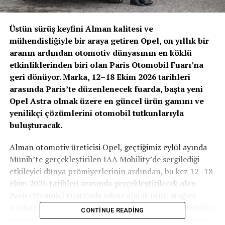
Üstün sürüş keyfini Alman kalitesi ve
mühendisliğiyle bir araya getiren Opel, on yıllık bir
aranın ardından otomotiv dünyasının en köklü
etkinliklerinden biri olan Paris Otomobil Fuarı’na
geri dönüyor. Marka, 12–18 Ekim 2026 tarihleri
arasında Paris’te düzenlenecek fuarda, başta yeni
Opel Astra olmak üzere en güncel ürün gamını ve
yenilikçi çözümlerini otomobil tutkunlarıyla
buluşturacak.
Alman otomotiv üreticisi Opel, geçtiğimiz eylül ayında
Münih’te gerçekleştirilen IAA Mobility’de sergilediği
etkileyici dünya prömiyerlerinin ardından, bu kez 12–18
Ekim 2026 tarihleri arasında gerçekleştirilecek olan
Paris Otomobil Fuarı’nda sahne alarak ürün atağını
sürdürüyor. Genişleyen model ailesi ve elektrikli mobilite
CONTINUE READING
vizyonu doğrultusunda marka, Fransa’nın başkentinde