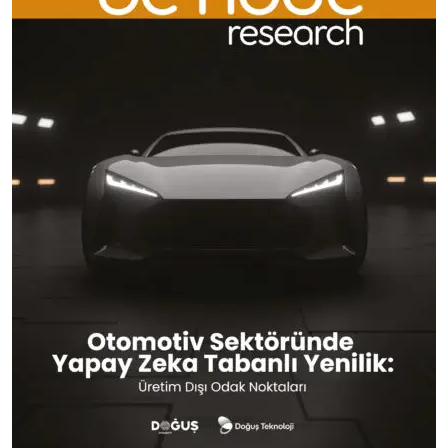
S-Class’tan Kitlelere: Mobilitenin Evrimi
Otomobil tarihine yön veren birçok donanım (hava
yastığı, ABS, sesli komut) gibi ısıtmalı emniyet kemeri de
ilk olarak “en üst segment” olan S-Class ile yollara
çıkıyor. Ancak mobilite trendleri, bu tarz konfor odaklı
çözümlerin çok kısa sürede
C-SUV
ve hatta
B segmenti
araçlara kadar demokratize olduğunu gösteriyor.
Editörün Notu:
Mercedes’in
bu hamlesi, otonom sürüşe
yaklaştığımız bu dönemde
“araç içini bir yaşam alanı”
olarak kurgulama