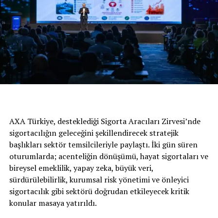
Yeni Mercedes-Benz A-Serisi Sedan
Mercedes-Benz
A-Serisi Sedan
için ise bu aya özel
AXA Türkiye, desteklediği Sigorta Aracıları Zirvesi’nde
280.000 TL
,
12 ay,
% 1,49
faizli kredi imkanı sunuluyor.
sigortacılığın geleceğini şekillendirecek stratejik
Mercedes-Benz CLA
’da ise
305.000 TL için,
12 ay
başlıkları sektör temsilcileriyle paylaştı. İki gün süren
vadeli,
%1,49
faizli kredi imkanı sunuluyor.
oturumlarda; acenteliğin dönüşümü, hayat sigortaları ve
bireysel emeklilik, yapay zeka, büyük veri,
sürdürülebilirlik, kurumsal risk yönetimi ve önleyici
sigortacılık gibi sektörü doğrudan etkileyecek kritik
konular masaya yatırıldı.