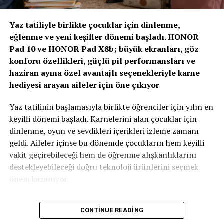
“Yapay Zeka ve Veri, Yeni Dönemin Belirleyicileri
Olacak”
Yaz tatiliyle birlikte çocuklar için dinlenme,
eğlenme ve yeni keşifler dönemi başladı. HONOR
Zirvenin dijitalleşme ve veri odaklı müşteri yönetimi
Pad 10 ve HONOR Pad X8b; büyük ekranları, göz
başlıklı oturumlarında, yapay zeka ve büyük verinin
konforu özellikleri, güçlü pil performansları ve
sigortacılıkta karar alma süreçlerindeki etkisi ele alındı.
haziran ayına özel avantajlı seçenekleriyle karne
AXA Türkiye Satış, Kurumsal İletişim ve Sağlık
hediyesi arayan aileler için öne çıkıyor
Başkanı Sanem Çıngay Buçukoğlu
: “Önümüzdeki
dönemde fark yaratacak olan unsur, toplanan veriyi
Yaz tatilinin başlamasıyla birlikte öğrenciler için yılın en
daha anlamlı müşteri deneyimlerine dönüştürebilmek
keyifli dönemi başladı. Karnelerini alan çocuklar için
olacak. Yapay zeka bize güçlü araçlar sunuyor; ancak
dinlenme, oyun ve sevdikleri içerikleri izleme zamanı
müşteri güvenini inşa eden temel değerler hâlâ şeffaflık,
geldi. Aileler içinse bu dönemde çocukların hem keyifli
tutarlılık ve uzun vadeli ilişki kurabilme becerisidir.
vakit geçirebileceği hem de öğrenme alışkanlıklarını
Teknolojinin sağladığı hız ve verimliliği, “Empati
destekleyebileceği doğru teknoloji ürünlerini seçmek
Güvencesi” yaklaşımımızı da arkamıza alarak
önem kazanıyor.
müşterilerimizin ihtiyaçlarını anlayan insani bir
yaklaşımla birleştirmek büyük önem taşıyor.” dedi.
HONOR, Pad 10 ve Pad X8b modelleriyle karne hediyesi
CONTINUE READING
arayan ailelere özel kampanyalarla güçlü tablet
Sigortacılığın tarihsel olarak her zaman veri odaklı bir