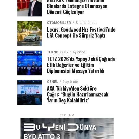
ABB KNX Teknolojisi ile Akıllı
Binalarda Entegre Otomasyon
Dönemi Güçleniyor
OTOMOBILLER
3 hafta önce
Lexus, Goodwood Hız Festivali’nde
LFA Concept ile Sürpriz Yaptı
TEKNOLOJI
1 ay önce
TETZ 2026’da Yapay Zekâ Çağında
Etik Değerler ve Eğitim
Diplomasisi Masaya Yatırıldı
GENEL
1 ay önce
AXA Türkiye’den Sektöre
Çağrı: “Bugün Hazırlanmazsak
Yarın Geç Kalabiliriz”
REKLAM