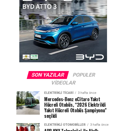
SON YAZILAR
POPULER
VIDEOLAR
ELEKTRIKLI TICARI
3 hafta önce
Mercedes-Benz eCitaro Yakıt
Hücreli Otobüs, “2026 Elektrikli
Yakıt Hücreli Otobüs Şampiyonu”
seçildi
ELEKTRIKLI OTOMOBILLER
3 hafta önce