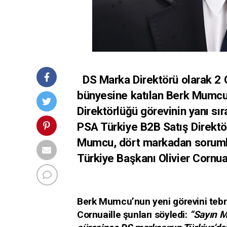
DS Marka Direktörü olarak 2 
bünyesine katılan Berk Mumcu,
Direktörlüğü görevinin yanı sı
PSA Türkiye B2B Satış Direkt
Mumcu, dört markadan sorumlu
Türkiye Başkanı Olivier Cornu
Berk Mumcu’nun yeni görevini tebr
Cornuaille şunları söyledi:
“Sayın M