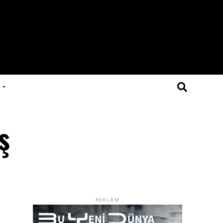
ş
REKLAM