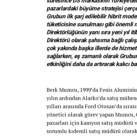
süresince DS markasının Türkiye’deki 
pazarlardaki büyüme stratejisi çer
Grubun ilk şarj edilebilir hibrit 
tüketicisine sunulması gibi önemli m
Direktörlüğünün yanı sıra yeni yıl 
Direktörü olarak şahsıma bağlı ça
çok yakında başka illerde de hizme
sağlarken, eş zamanlı olarak Grubum
etkinliğini daha da artırarak kalıcı b
Berk Mumcu, 1999’da Fenis Aluminium
yılın ardından Alarko’da satış mühen
yılları arasında Ford Otosan’da sıras
yönetici olarak görev yapan Mumcu, Oc
pazarları için kamyon satış müdürü 
sorumlu kıdemli satış müdürü olarak