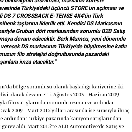
bilinirliğinin artırılması, markanın küresel
çevesinde Türkiye’deki üçüncü STORE’un açılması ve
modeli DS 7 CROSSBACK E-TENSE 4X4’ün Türk
ihenk taşlarına liderlik etti. Kendisi DS Markasının
itibariyle Grubun dört markasından sorumlu B2B Satış
lışmaya devam edecektir. Berk Mumcu, yeni dönemde
t verecek DS markasının Türkiye’de büyümesine katkı
uzun filo stratejisi doğrultusunda pazardaki
aşarılara imza atacaktır.”
’da bölge sorumlusu olarak başladığı kariyerine iki
disi olarak devam etti. Ağustos 2003 – Haziran 2009
ıyla filo satışlarından sorumlu uzman ve ardından
ak 2009 – Mart 2015 yılları arasında ise sırasıyla ihraç
ve ardından Türkiye pazarında kamyon satışlarından
 görev aldı. Mart 2015’te ALD Automotive’de Satış ve