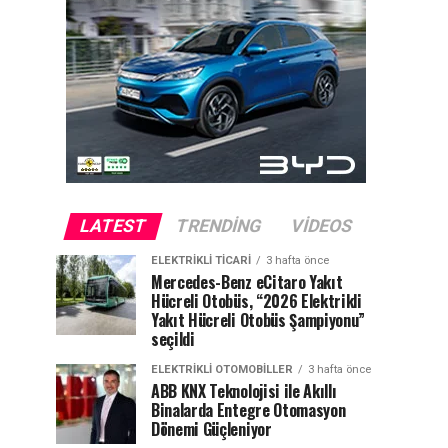
LATEST
TRENDING
VIDEOS
ELEKTRIKLI TICARI
3 hafta önce
Mercedes-Benz eCitaro Yakıt
Hücreli Otobüs, “2026 Elektrikli
Yakıt Hücreli Otobüs Şampiyonu”
seçildi
ELEKTRIKLI OTOMOBILLER
3 hafta önce
ABB KNX Teknolojisi ile Akıllı
Binalarda Entegre Otomasyon
Dönemi Güçleniyor