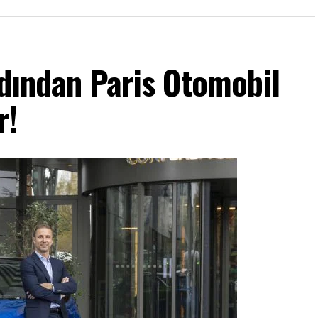
rdından Paris Otomobil
or!