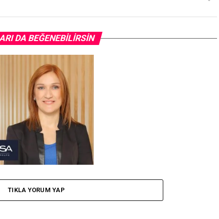
ARI DA BEĞENEBILIRSIN
t Türkiye Satış Direktörü
 Reyhanoğlu” Oldu
TIKLA YORUM YAP