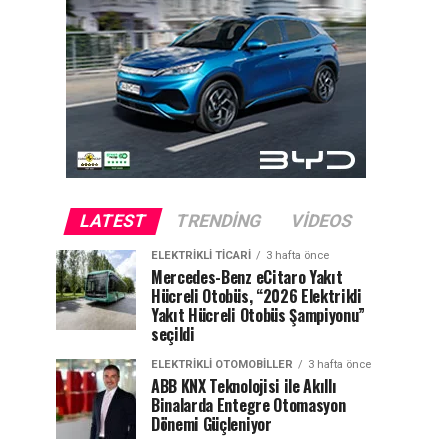
LATEST
TRENDING
VIDEOS
ELEKTRIKLI TICARI
3 hafta önce
Mercedes-Benz eCitaro Yakıt
Hücreli Otobüs, “2026 Elektrikli
Yakıt Hücreli Otobüs Şampiyonu”
seçildi
ELEKTRIKLI OTOMOBILLER
3 hafta önce
ABB KNX Teknolojisi ile Akıllı
Binalarda Entegre Otomasyon
Dönemi Güçleniyor