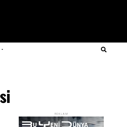
si
REKLAM