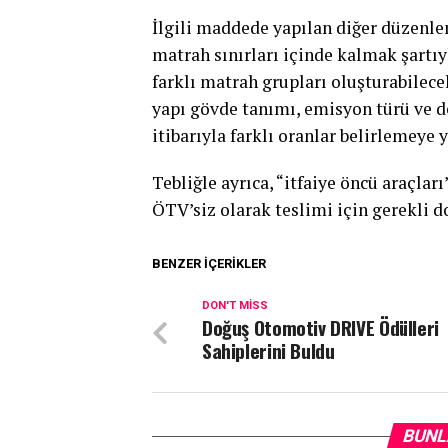
İlgili maddede yapılan diğer düzenl
matrah sınırları içinde kalmak şartıy
farklı matrah grupları oluşturabilecek
yapı gövde tanımı, emisyon türü ve de
itibarıyla farklı oranlar belirlemeye y
Tebliğle ayrıca, “itfaiye öncü araçl
ÖTV’siz olarak teslimi için gerekli d
BENZER İÇERIKLER
DON'T MISS
Doğuş Otomotiv DRIVE Ödülleri
Sahiplerini Buldu
BUNL