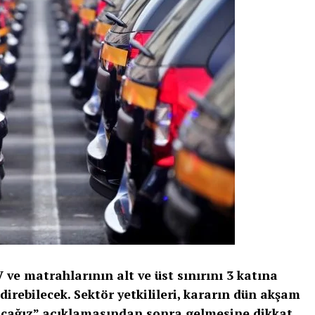
e matrahlarının alt ve üst sınırını 3 katına
ndirebilecek. Sektör yetkilileri, kararın dün akşam
yacağız” açıklamasından sonra gelmesine dikkat