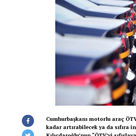
Cumhurbaşkanı motorlu araç ÖTV v
kadar artırabilecek ya da sıfıra i
Kılıçdaroğlu’nun “ÖTV’yi sıfırla