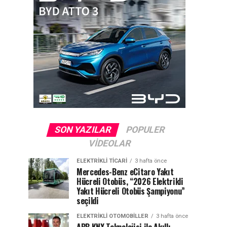
SON YAZILAR
POPULER
VIDEOLAR
ELEKTRIKLI TICARI
3 hafta önce
Mercedes-Benz eCitaro Yakıt
Hücreli Otobüs, “2026 Elektrikli
Yakıt Hücreli Otobüs Şampiyonu”
seçildi
ELEKTRIKLI OTOMOBILLER
3 hafta önce