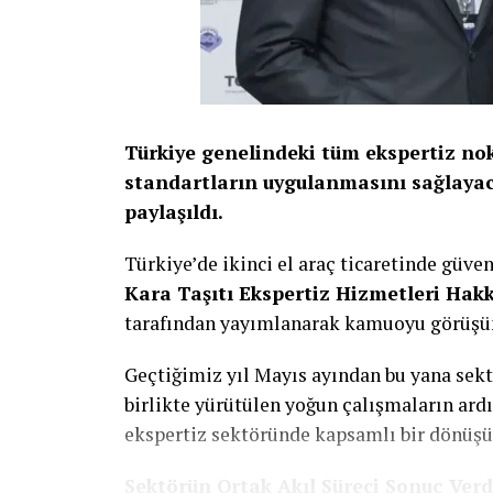
ve Elektrifikasyon İş Kolu Ticari Lideri To
yaşam konforunu artıran çözümler olmanın
verimliliğini artıran, karbon emisyonları
hızlandıran stratejik altyapılar haline ge
bina sistemlerini tek bir standart altında b
Türkiye genelindeki tüm ekspertiz nok
geleceğe hazır binaların yaygınlaşmasına 
standartların uygulanmasını sağlayac
kullandı.
paylaşıldı.
ABB, güçlü KNX portföyü, açık standart yakl
Türkiye’de ikinci el araç ticaretinde güve
binalardan otellere, hastanelerden eğitim
Kara Taşıtı Ekspertiz Hizmetleri Hak
tesislere kadar çok farklı uygulama alan
tarafından yayımlanarak kamuoyu görüşün
devam ediyor.
Geçtiğimiz yıl Mayıs ayından bu yana sektö
birlikte yürütülen yoğun çalışmaların ard
ekspertiz sektöründe kapsamlı bir dönüşü
Sektörün Ortak Akıl Süreci Sonuç Verd