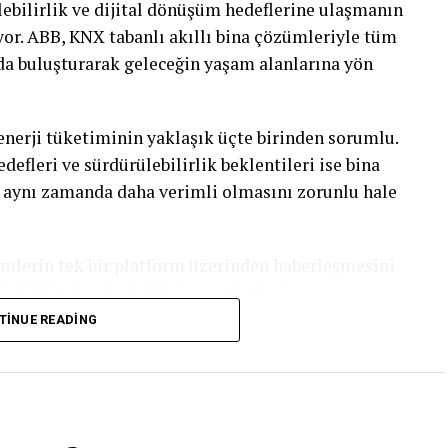
ülebilirlik ve dijital dönüşüm hedeflerine ulaşmanın
yor. ABB, KNX tabanlı akıllı bina çözümleriyle tüm
nda buluşturarak geleceğin yaşam alanlarına yön
nerji tüketiminin yaklaşık üçte birinden sorumlu.
defleri ve sürdürülebilirlik beklentileri ise bina
l, aynı zamanda daha verimli olmasını zorunlu hale
mlerin tek bir platform üzerinden haberleşmesini
nin KNX tabanlı akıllı bina çözümleri;
eme sistemlerinden enerji yönetimine kadar tüm
TINUE READING
nda entegre biçimde yönetilmesine olanak tanıyor.
n cihazlara değil, bu cihazların birbiriyle ne kadar