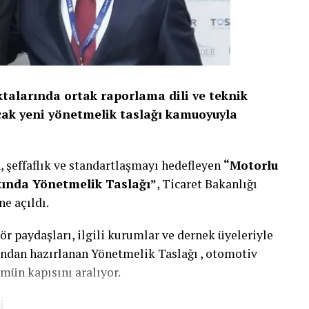
nay Topuz “Akıllı bina teknolojileri artık yalnızca
 ötesine geçti. Günümüzde bu sistemler; enerji
nın azaltılmasını destekleyen ve dijital dönüşümü
ldi. ABB olarak KNX tabanlı çözümlerimizle farklı
ir araya getirerek, daha akıllı, daha verimli ve
talarında ortak raporlama dili ve teknik
katkı sağlamayı sürdürüyoruz.” ifadelerini
ak yeni yönetmelik taslağı kamuoyuyla
aşımı ve dijital teknolojileriyle; ticari
n, şeffaflık ve standartlaşmayı hedefleyen
“Motorlu
 kampüslerine, konut projelerinden endüstriyel
kında Yönetmelik Taslağı”
, Ticaret Bakanlığı
larında akıllı bina dönüşümünü desteklemeye
e açıldı.
r paydaşları, ilgili kurumlar ve dernek üyeleriyle
ından hazırlanan Yönetmelik Taslağı , otomotiv
mün kapısını aralıyor.
i