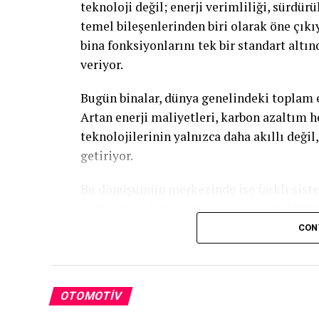
teknoloji değil; enerji verimliliği, sürdür
temel bileşenlerinden biri olarak öne çıkı
bina fonksiyonlarını tek bir standart altı
veriyor.
Bugün binalar, dünya genelindeki toplam e
Artan enerji maliyetleri, karbon azaltım he
teknolojilerinin yalnızca daha akıllı deği
getiriyor.
Bu dönüşümün merkezinde ise farklı siste
sağlayan açık standartlar yer alıyor. ABB’
aydınlatmadan HVAC sistemlerine, gölgel
CON
bina fonksiyonlarının tek bir altyapı altı
Yüksek entegrasyon
OTOMOTIV
Akıllı binaların başarısı yalnızca kullanıla