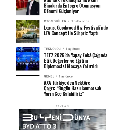
ABB KNX Teknolojisi ile Akıllı
Binalarda Entegre Otomasyon
Dönemi Güçleniyor
OTOMOBILLER
3 hafta önce
Lexus, Goodwood Hız Festivali’nde
LFA Concept ile Sürpriz Yaptı
TEKNOLOJI
1 ay önce
TETZ 2026’da Yapay Zekâ Çağında
Etik Değerler ve Eğitim
Diplomasisi Masaya Yatırıldı
GENEL
1 ay önce
AXA Türkiye’den Sektöre
Çağrı: “Bugün Hazırlanmazsak
Yarın Geç Kalabiliriz”
REKLAM