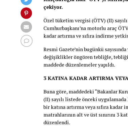
çekiyor.
Özel tüketim vergisi (ÖTV) (II) sayı
Cumhurbaşkanı’na motorlu araç ÖTV or
kadar artırma ve sıfıra indirme yetkis
Resmi Gazete’nin bugünkü sayısında y
değişiklikler öngören tebliğle, tebliğ
maddede düzenlemeler yapıldı.
3 KATINA KADAR ARTIRMA VEYA
Buna göre, maddedeki “Bakanlar Kuru
(II) sayılı listede önceki uygulamad
bir katına artırma veya sıfıra kadar
matrahlarının alt ve üst sınırını 3 ka
düzenlendi.