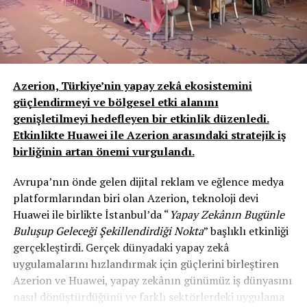
Azerion, Türkiye’nin yapay zekâ ekosistemini
güçlendirmeyi ve bölgesel etki alanını
genişletilmeyi hedefleyen bir etkinlik düzenledi.
Etkinlikte Huawei ile Azerion arasındaki stratejik iş
birliğinin artan önemi vurgulandı.
Avrupa’nın önde gelen dijital reklam ve eğlence medya
platformlarından biri olan Azerion, teknoloji devi
Huawei ile birlikte İstanbul’da “
Yapay Zekânın Bugünle
Buluşup Geleceği Şekillendirdiği Nokta
” başlıklı etkinliği
gerçekleştirdi. Gerçek dünyadaki yapay zekâ
uygulamalarını hızlandırmak için güçlerini birleştiren
Azerion ve Huawei, yapay zekânın günümüz iş dünyasını
nasıl dönüştürdüğünü ve farklı sektörlerdeki uygulama