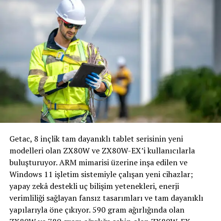
başlıklı panel gerçekleştirildi. Sektörel standartları ve
küresel iş birliklerini şekillendiren uluslararası
kurumların temsil edildiği panelde; Birleşmiş Milletler
Eğitim, Bilim ve Kültür Örgütü (UNESCO) Eski Genel
Direktörü ve Küresel Eğitim Diplomasisi Lideri Irina
Bokova ile Kosta Rika Eski Cumhurbaşkanı ve Eski Dünya
Ekonomik Forumu CEO’su José María Figueres Olsen
konuşmacı olarak yer aldı.
Irina Bokova: “Hala 2,3 milyar insan internete
Getac, 8 inçlik tam dayanıklı tablet serisinin yeni
erişemiyor ve bunların çoğunluğu kadın”
modelleri olan ZX80W ve ZX80W-EX’i kullanıcılarla
Konuşmasına sosyal kapsayıcılık, ekonomi, refah ve barış
buluşturuyor. ARM mimarisi üzerine inşa edilen ve
temalı bu zirveye davet edilmekten duyduğu
Windows 11 işletim sistemiyle çalışan yeni cihazlar;
memnuniyeti dile getirerek başlayan
UNESCO Eski
yapay zekâ destekli uç bilişim yetenekleri, enerji
Genel Direktörü ve Küresel Eğitim Diplomasisi
verimliliği sağlayan fansız tasarımları ve tam dayanıklı
Lideri Irina Bokova
, Birleşmiş Milletler şemsiyesi
yapılarıyla öne çıkıyor. 590 gram ağırlığında olan
altındaki UNESCO’nun, dünyada “herkes için eğitim”