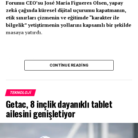
Forumu CEO’su José María Figueres Olsen,
yapay
Siber Güvenlikte Yeni Odak Noktası: Baskı Altyapılarının
zekâ çağında küresel dijital uçurumu kapatmanın,
Güçlenmesi
etik sınırları çizmenin ve eğitimde “karakter ile
bilgelik” yetiştirmenin yollarını kapsamlı bir şekilde
masaya yatırdı.
Millî Eğitim Bakanlığı himayelerinde bu yıl yedincisi
CONTINUE READING
gerçekleştirilen Türkiye Eğitim Teknolojileri Zirvesi ve
Fuarı (TETZ 2026), ikinci gününde dünya çapında
isimlerin katıldığı önemli panellerle devam ediyor.
TEKNOLOJI
Getac, 8 inçlik dayanıklı tablet
Küresel dönüşümü “Devletler”, “Kurumlar” ve “Şirketler”
ailesini genişletiyor
olmak üzere üç farklı perspektiften ele alan TETZ 2026
kapsamında, günün ikinci büyük oturumu olan “Dijital
Çağda Barış, Güven ve İş Birliği: Kurumlar Perspektifi”