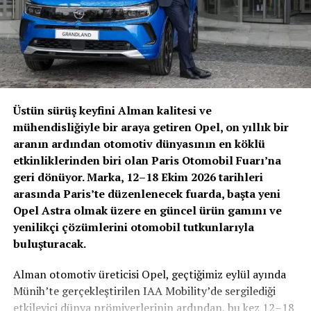
ediyor.
Dijital Sistem ve Standart Raporlama Dönemi
Yönetmelik Taslağı ile birlikte sektörde önemli yapısal
değişiklikler öngörülüyor. Bunların başında:
Ekspertiz raporlarının merkezi bir
Taşıt Ekspertiz
Üstün sürüş keyfini Alman kalitesi ve
Bilgi Sistemi
üzerinden oluşturulması
mühendisliğiyle bir araya getiren Opel, on yıllık bir
aranın ardından otomotiv dünyasının en köklü
Tüm raporların kayıt altına alınarak izlenebilir hale
etkinliklerinden biri olan Paris Otomobil Fuarı’na
gelmesi
geri dönüyor. Marka, 12–18 Ekim 2026 tarihleri
Standart raporlama dili ve içerik yapısının
arasında Paris’te düzenlenecek fuarda, başta yeni
oluşturulması
Opel Astra olmak üzere en güncel ürün gamını ve
yenilikçi çözümlerini otomobil tutkunlarıyla
QR kodlu ve doğrulanabilir ekspertiz raporları
buluşturacak.
geliyor.
Alman otomotiv üreticisi Opel, geçtiğimiz eylül ayında
Bu düzenlemelerle birlikte ikinci el araç alım-satım
Münih’te gerçekleştirilen IAA Mobility’de sergilediği
süreçlerinde bilgi kirliliğinin önüne geçilmesi ve tüketici
etkileyici dünya prömiyerlerinin ardından, bu kez 12–18