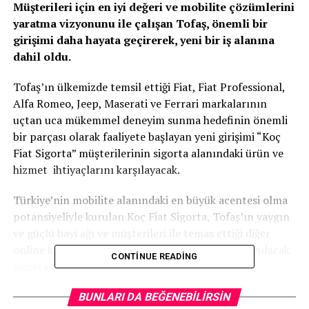
Müşterileri için en iyi değeri ve mobilite çözümlerini
yaratma vizyonunu ile çalışan Tofaş, önemli bir
girişimi daha hayata geçirerek, yeni bir iş alanına
dahil oldu.
Tofaş’ın ülkemizde temsil ettiği Fiat, Fiat Professional,
Alfa Romeo, Jeep, Maserati ve Ferrari markalarının
uçtan uca mükemmel deneyim sunma hedefinin önemli
bir parçası olarak faaliyete başlayan yeni girişimi “Koç
Fiat Sigorta” müşterilerinin sigorta alanındaki ürün ve
hizmet ihtiyaçlarını karşılayacak.
Türkiye’nin mobilite alanındaki en büyük acentesi olma
potansiyeliyle kurulan Koç Fiat Sigorta, Tofaş’ın yaygın
ve güçlü bayi ağı ve müşterileri ile temas ettiği diğer
online kanallar ile bugün ve gelecekte ihtiyaç duyulacak
CONTINUE READING
sigorta ürünlerini sunacak.
Tofaş, önemli bir girişimi hayata geçirdi ve yeni bir iş
BUNLARI DA BEĞENEBILIRSIN