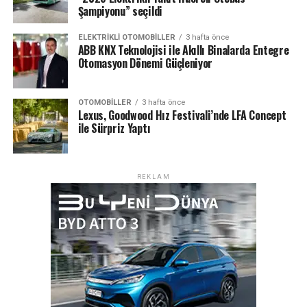
Şampiyonu” seçildi
Yeni Dönem: Daha Güvenli, Daha Şeffaf Bir Pazar
ELEKTRIKLI OTOMOBILLER
3 hafta önce
ABB KNX Teknolojisi ile Akıllı Binalarda Entegre
Yönetmeliğin yürürlüğe girmesiyle birlikte:
Otomasyon Dönemi Güçleniyor
Ekspertiz hizmetlerinde kalite standardizasyonu
sağlanacak
OTOMOBILLER
3 hafta önce
Lexus, Goodwood Hız Festivali’nde LFA Concept
Tüketici mağduriyetleri önemli ölçüde azalacak
ile Sürpriz Yaptı
Kayıt dışı ve standart dışı uygulamalar ortadan
kalkacak
REKLAM
Sektörde güven temelli bir yapı güçlenecek
Böylece ikinci el araç ticaretinde ekspertiz, sistemin en
kritik güven unsurlarından biri haline gelecek.