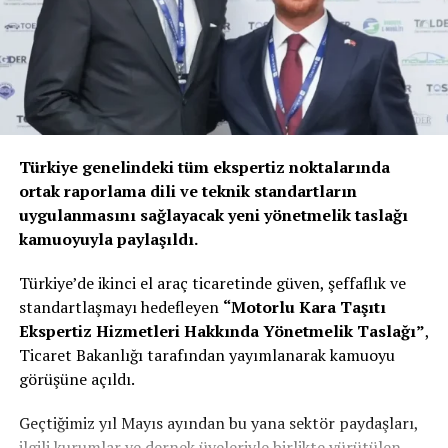
işletme süreçlerinde önemli avantajlar sunuyor.
Esnek mimarisi sayesinde hem yeni projelerde hem de
renovasyon uygulamalarında kolaylık sağlayan KNX
ekosistemi, uzun vadeli yatırım güvenliği de sunuyor.
Enerji verimliliği artık bina otomasyonunun
Türkiye genelindeki tüm ekspertiz noktalarında
merkezinde
ortak raporlama dili ve teknik standartların
uygulanmasını sağlayacak yeni yönetmelik taslağı
Aydınlatma, iklimlendirme ve gölgeleme sistemlerinin
kamuoyuyla paylaşıldı.
gerçek zamanlı olarak birlikte yönetilmesi yalnızca
kullanıcı konforunu artırmıyor. Aynı zamanda enerji
Türkiye’de ikinci el araç ticaretinde güven, şeffaflık ve
tüketiminin optimize edilmesine, işletme maliyetlerinin
standartlaşmayı hedefleyen
“Motorlu Kara Taşıtı
azaltılmasına ve sürdürülebilirlik hedeflerine katkı
Ekspertiz Hizmetleri Hakkında Yönetmelik Taslağı”
,
sağlıyor.
Ticaret Bakanlığı tarafından yayımlanarak kamuoyu
görüşüne açıldı.
Dijitalleşmenin hız kazandığı günümüzde bina
otomasyonu artık yalnızca bir kontrol sistemi değil;
Geçtiğimiz yıl Mayıs ayından bu yana sektör paydaşları,
enerji yönetiminin stratejik bir parçası haline geliyor.
ilgili kurumlar ve dernek üyeleriyle birlikte yürütülen