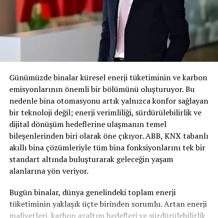
Yıl sonuna kadar şubeleşecek,
online’da da faaliyet gösterecek
Koç Fiat Kredi iştiraki olarak kurulan şirket, hizmetlerini,
Tofaş’ın yurt genelindeki güçlü ve yaygın bayi ağı ve tüm
markalarının kullanıcılarıyla temas ettiği online
Günümüzde binalar küresel enerji tüketiminin ve karbon
kanallar aracılığıyla sunacak. Koç Fiat Sigorta aynı
emisyonlarının önemli bir bölümünü oluşturuyor. Bu
zamanda “İlgi Merkezi” üzerinden poliçe satışı ve
nedenle bina otomasyonu artık yalnızca konfor sağlayan
sonrasındaki satış sonrası süreçlerinde de müşterinin
bir teknoloji değil; enerji verimliliği, sürdürülebilirlik ve
yanında olacak. Şirket, uzun vadede mobilite alanında
dijital dönüşüm hedeflerine ulaşmanın temel
ortaya çıkacak yeni sigorta ürünlerinin oluşumu, araç ile
bileşenlerinden biri olarak öne çıkıyor. ABB, KNX tabanlı
entegre sigorta çözümleri gibi süreçlerin
akıllı bina çözümleriyle tüm bina fonksiyonlarını tek bir
şekillendirilmesinde de rol oynamayı hedefliyor.
standart altında buluşturarak geleceğin yaşam
alanlarına yön veriyor.
Tofaş, geleceği güçlü bir şekilde karşılamak için stratejik
önceliği dahilinde yürüttüğü mobilite, dijital dönüşüm ve
Bugün binalar, dünya genelindeki toplam enerji
inovasyon çalışmaları sayesinde üretkenlik amaçlı dijital
tüketiminin yaklaşık üçte birinden sorumlu. Artan enerji
optimizasyon uygulamaları, akıllı fabrikaya yönelik
maliyetleri, karbon azaltım hedefleri ve sürdürülebilirlik