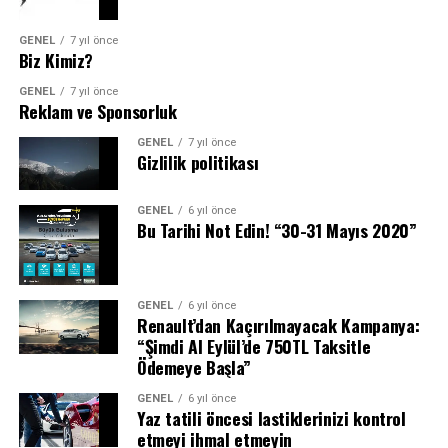
GENEL
7 yıl önce
Biz Kimiz?
GENEL
7 yıl önce
Reklam ve Sponsorluk
GENEL
7 yıl önce
Gizlilik politikası
GENEL
6 yıl önce
Bu Tarihi Not Edin! “30-31 Mayıs 2020”
GENEL
6 yıl önce
Renault’dan Kaçırılmayacak Kampanya:
“Şimdi Al Eylül’de 750TL Taksitle
Ödemeye Başla”
GENEL
6 yıl önce
Yaz tatili öncesi lastiklerinizi kontrol
etmeyi ihmal etmeyin