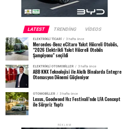
birlikte somut bir zemine kavuşuyor. TOBFED olarak,
bağlı derneklerimiz ve sektör temsilcileriyle birlikte bu
sürecin en başından itibaren aktif rol üstlendik. Yeni
düzenlemeyle birlikte hem hizmet kalitesi yükselecek
LATEST
TRENDING
VIDEOS
hem de tüketici güveni kalıcı şekilde güçlenecek. Bu
ELEKTRIKLI TICARI
3 hafta önce
süreci sektörümüz adına tarihi bir adım olarak
Mercedes-Benz eCitaro Yakıt Hücreli Otobüs,
değerlendiriyoruz.”
“2026 Elektrikli Yakıt Hücreli Otobüs
Şampiyonu” seçildi
Yeni Dönem: Daha Güvenli, Daha Şeffaf Bir Pazar
ELEKTRIKLI OTOMOBILLER
3 hafta önce
ABB KNX Teknolojisi ile Akıllı Binalarda Entegre
Yönetmeliğin yürürlüğe girmesiyle birlikte:
Otomasyon Dönemi Güçleniyor
Ekspertiz hizmetlerinde kalite standardizasyonu
sağlanacak
OTOMOBILLER
3 hafta önce
Lexus, Goodwood Hız Festivali’nde LFA Concept
Tüketici mağduriyetleri önemli ölçüde azalacak
ile Sürpriz Yaptı
Kayıt dışı ve standart dışı uygulamalar ortadan
kalkacak
REKLAM