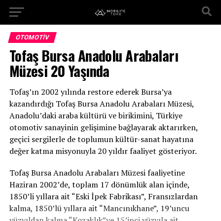
OTOMOTIV
Tofaş Bursa Anadolu Arabaları
Müzesi 20 Yaşında
Tofaş’ın 2002 yılında restore ederek Bursa’ya
kazandırdığı Tofaş Bursa Anadolu Arabaları Müzesi,
Anadolu’daki araba kültürü ve birikimini, Türkiye
otomotiv sanayinin gelişimine bağlayarak aktarırken,
geçici sergilerle de toplumun kültür-sanat hayatına
değer katma misyonuyla 20 yıldır faaliyet gösteriyor.
Tofaş Bursa Anadolu Arabaları Müzesi faaliyetine
Haziran 2002’de, toplam 17 dönümlük alan içinde,
1850’li yıllara ait “Eski İpek Fabrikası”, Fransızlardan
kalma, 1850’lü yıllara ait “Mancınıkhane”, 19’uncu
yüzyıldan kalma “Kozaklık”ve 15’inci yüzyıla ait