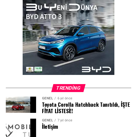
Sektörde güven temelli bir yapı güçlenecek
Böylece ikinci el araç ticaretinde ekspertiz, sistemin en
kritik güven unsurlarından biri haline gelecek.
TRENDING
GENEL
6 yıl önce
Toyota Corolla Hatchback Tanıtıldı, İŞTE
FİYAT LİSTESİ!!
GENEL
7 yıl önce
İletişim