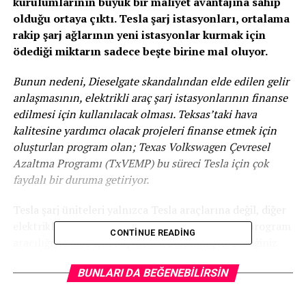
kurulumlarının büyük bir maliyet avantajına sahip
olduğu ortaya çıktı. Tesla şarj istasyonları, ortalama
rakip şarj ağlarının yeni istasyonlar kurmak için
ödediği miktarın sadece beşte birine mal oluyor.
Bunun nedeni, Dieselgate skandalından elde edilen gelir
anlaşmasının, elektrikli araç şarj istasyonlarının finanse
edilmesi için kullanılacak olması. Teksas’taki hava
kalitesine yardımcı olacak projeleri finanse etmek için
oluşturlan program olan; Texas Volkswagen Çevresel
Azaltma Programı (TxVEMP) bu süreci Tesla için çok
faydalı bir duruma getiriyor.
Tesla şarj üniteleri yalnızca Tesla araçlarına değil, diğer
elektrikli modellere de hizmet vermek adına bu program
CONTINUE READING
aracılığıyla hibe için başvuruda bulunmuştu. Bildiğiniz
üzere Tesla merkezini ve 5’nci Gigafactory‘sini Texas’a
BUNLARI DA BEĞENEBILIRSIN
taşımıştı. Bu hibe programına Tesla gibi EVgo,
Chargepoint ve büyük benzin istasyonu işletmecileri de