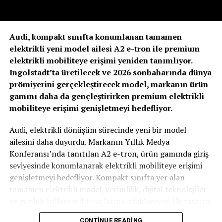
Esnek mimarisi sayesinde hem yeni projelerde hem de
renovasyon uygulamalarında kolaylık sağlayan KNX
Audi, kompakt sınıfta konumlanan tamamen
ekosistemi, uzun vadeli yatırım güvenliği de sunuyor.
elektrikli yeni model ailesi A2 e-tron ile premium
Enerji verimliliği artık bina otomasyonunun
elektrikli mobiliteye erişimi yeniden tanımlıyor.
merkezinde
Ingolstadt’ta üretilecek ve 2026 sonbaharında dünya
prömiyerini gerçekleştirecek model, markanın ürün
Aydınlatma, iklimlendirme ve gölgeleme sistemlerinin
gamını daha da gençleştirirken premium elektrikli
gerçek zamanlı olarak birlikte yönetilmesi yalnızca
mobiliteye erişimi genişletmeyi hedefliyor.
kullanıcı konforunu artırmıyor. Aynı zamanda enerji
tüketiminin optimize edilmesine, işletme maliyetlerinin
Audi, elektrikli dönüşüm sürecinde yeni bir model
azaltılmasına ve sürdürülebilirlik hedeflerine katkı
ailesini daha duyurdu. Markanın Yıllık Medya
sağlıyor.
Konferansı’nda tanıtılan A2 e-tron, ürün gamında giriş
seviyesinde konumlanarak elektrikli mobiliteye erişimi
Dijitalleşmenin hız kazandığı günümüzde bina
genişletmeyi hedefliyor. Kompakt sınıfta yer alan
otomasyonu artık yalnızca bir kontrol sistemi değil;
tamamen elektrikli model, verimlilik, dijital teknolojiler
enerji yönetiminin stratejik bir parçası haline geliyor.
ve günlük kullanım ihtiyaçlarına odaklanıyor. İlk tasarım
eskiziyle paylaşılan silüet ise Audi’nin bu segmentteki
Konuya ilişkin değerlendirmelerde bulunan ABB Türkiye
CONTINUE READING