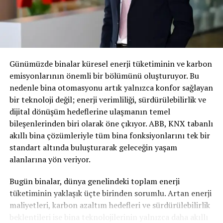
cihazının mevcut Supercharger’ların güç kapasitesinin,
yarısından daha azına sahip olduğu zamanlardı.
Günümüzde şarj istasyonlarının kapasitesi iki katından
fazla artmasına rağmen, maliyetin yıllar içinde düştüğü
görüyoruz. Tesla, yalnızca şarj istasyonları için değil,
aynı zamanda elektrikli araçları ve ticari güç invertörleri
Günümüzde binalar küresel enerji tüketiminin ve karbon
için de güç elektroniği alanında güçlü bir uzmanlığa
emisyonlarının önemli bir bölümünü oluşturuyor. Bu
sahip. Tesla New York GF‘de Supercharger üretiyor ve
nedenle bina otomasyonu artık yalnızca konfor sağlayan
yakın zamanda Çin/ Shanghai GF‘de de yeni bir
bir teknoloji değil; enerji verimliliği, sürdürülebilirlik ve
Supercharger fabrikası açtı ve bu fabrikada yılda 10.000
dijital dönüşüm hedeflerine ulaşmanın temel
Supercharger üretmeyi hedefliyor.
bileşenlerinden biri olarak öne çıkıyor. ABB, KNX tabanlı
akıllı bina çözümleriyle tüm bina fonksiyonlarını tek bir
standart altında buluşturarak geleceğin yaşam
BENZER İÇERIKLER
alanlarına yön veriyor.
UP NEXT
TOGG 4.000 İşçi Alımı Başvuruları Başladı
Bugün binalar, dünya genelindeki toplam enerji
DON'T MISS
tüketiminin yaklaşık üçte birinden sorumlu. Artan enerji
PEUGEOT, ELEKTRİKLİ MODELLERİNİN ÜRETİMİNDEKİ SIR
maliyetleri, karbon azaltım hedefleri ve sürdürülebilirlik
PERDESİNİ ARALADI!
beklentileri ise bina teknolojilerinin yalnızca daha akıllı