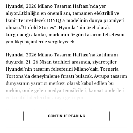
ailesiyle müşterilerinin günlük yaşamda karşılık bulan,
Hyundai, 2026 Milano Tasarım Haftası’nda yer
verimli, kompakt ve günlük kullanıma uygun bir
alıyor.Etkinliğin en önemli anı, tamamen elektrikli ve
elektrikli mobilite beklentisine yanıt vermeyi amaçlıyor.
İzmit’te üretilecek IONIQ 3 modelinin dünya prömiyeri
Aynı zamanda markanın elektrikli dünyasına geçişi daha
olması.“Unfold Stories”: Hyundai’nin özel olarak
erişilebilir hale getirmeyi hedefliyor.
kurguladığı alanlar, markanın özgün tasarım felsefesini
yenilikçi biçimlerde sergileyecek.
Ingolstadt’ta üretilecek
Hyundai, 2026 Milano Tasarım Haftası’na katılımını
A2 e-tron, Audi’nin Almanya’daki merkezi Ingolstadt’ta
duyurdu. 21-26 Nisan tarihleri arasında, ziyaretçiler
üretilecek bir diğer tamamen elektrikli model ailesi
Hyundai’nin tasarım felsefesini Milano’daki Torneria
olacak. Bu karar, markanın Almanya ve Avrupa’daki
Tortona’da deneyimleme fırsatı bulacak. Avrupa tasarım
üretim altyapısını elektrikli dönüşüm doğrultusunda
dünyasının yaratıcı merkezi olarak kabul edilen bu
geliştirme yaklaşımının bir parçası olarak öne çıkıyor.
mekân, önde gelen medya temsilcileri, kanaat önderleri
Yeni model ailesi, yalnızca ürün stratejisi açısından
ve kreatif liderleri bir araya getiriyor.
değil, aynı zamanda üretim altyapısının geleceği
bakımından da önemli bir rol üstleniyor.
Hyundai, etkileyici bir enstalasyon aracılığıyla
CONTINUE READING
ziyaretçilerini markanın özgün tasarım süreciyle
A2 e-tron, Audi açısından yalnızca ürün gamını
buluşturacak. “Unfold Story” başlığını taşıyan bu
tamamlayan yeni bir model ailesi olmanın ötesinde,
deneyim alanı, Hyundai’nin iç ve dış tasarım felsefesinin
Almanya’daki üretim yapılanması açısından da stratejik