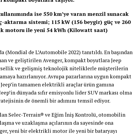
ullanımında ise 550 km’ye varan menzil sunacak
üç-aktarma sistemi; 115 kW (156 beygir) güç ve 260
ik motoru ile yeni 54 kWh (Kilowatt saat)
da (Mondial de L’Automobile 2022) tanıtıldı. En başından
anan ve geliştirilen Avenger, kompakt boyutlara Jeep
vsellik ve gelişmiş teknolojik niteliklerle müşterilerin
ılamaya hazırlanıyor. Avrupa pazarlarına uygun kompakt
e Jeep’in tamamen elektrikli araçlar ürün gamına
eep’in dünyada sıfır emisyonlu lider SUV markası olma
ratejisinin de önemli bir adımını temsil ediyor.
alan Selec-Terrain® ve Eğim İniş Kontrolü, otomobilin
klaşma ve uzaklaşma açılarının da sayesinde ona
er, yeni bir elektrikli motor ile yeni bir bataryayı