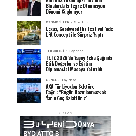
ABB KNX Teknolojisi ile Akıllı
Binalarda Entegre Otomasyon
Dönemi Güçleniyor
OTOMOBILLER
3 hafta önce
Lexus, Goodwood Hız Festivali’nde
LFA Concept ile Sürpriz Yaptı
TEKNOLOJI
1 ay önce
TETZ 2026’da Yapay Zekâ Çağında
Etik Değerler ve Eğitim
Diplomasisi Masaya Yatırıldı
GENEL
1 ay önce
AXA Türkiye’den Sektöre
Çağrı: “Bugün Hazırlanmazsak
Yarın Geç Kalabiliriz”
REKLAM