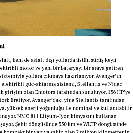
mi
falt, hem de asfalt dışı yollarda üstün sürüş keyfi
ektrikli motor ve yeni bir bataryayı bir araya getiren
 sistemiyle yollara çıkmaya hazırlanıyor. Avenger’ın
t elektrikli güç-aktarma sistemi, Stellantis ve Nidec
k girişim olan Emotors tarafından sunuluyor. 156 HP’ye
ork üretiyor. Avanger’daki yine Stellantis tarafından
ya, yüksek enerji yoğunluğu ile nominal ve kullanılabilir
sunuyor. NMC 811 Lityum-İyon kimyasını kullanan
luşuyor. Şehir döngüsünde 550 km ve WLTP döngüsünde
ce kompakt bir yapıya sahip olan 2 milyon kilometrenin