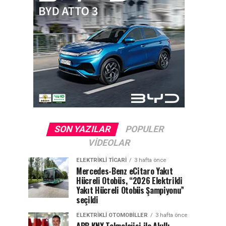
SON YAZILAR
POPULER
VIDEOLAR
ELEKTRIKLI TICARI
3 hafta önce
Mercedes-Benz eCitaro Yakıt
Hücreli Otobüs, “2026 Elektrikli
Yakıt Hücreli Otobüs Şampiyonu”
seçildi
ELEKTRIKLI OTOMOBILLER
3 hafta önce