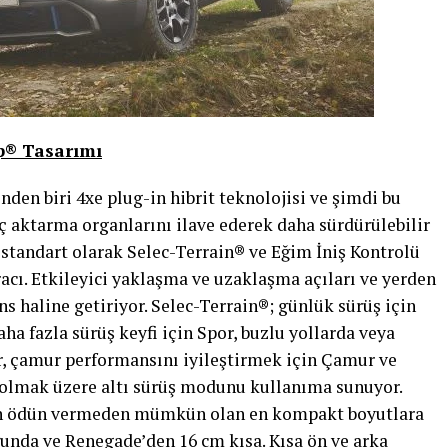
ep® Tasarımı
nden biri 4xe plug-in hibrit teknolojisi ve şimdi bu
 aktarma organlarını ilave ederek daha sürdürülebilir
, standart olarak Selec-Terrain® ve Eğim İniş Kontrolü
racı. Etkileyici yaklaşma ve uzaklaşma açıları ve yerden
s haline getiriyor. Selec-Terrain®; günlük sürüş için
ha fazla sürüş keyfi için Spor, buzlu yollarda veya
, çamur performansını iyileştirmek için Çamur ve
lmak üzere altı sürüş modunu kullanıma sunuyor.
den ödün vermeden mümkün olan en kompakt boyutlara
unda ve Renegade’den 16 cm kısa. Kısa ön ve arka