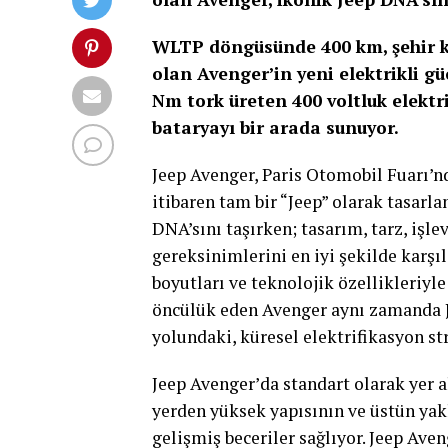
WLTP döngüsünde 400 km, şehir k
olan Avenger’in yeni elektrikli g
Nm tork üreten 400 voltluk elektr
bataryayı bir arada sunuyor.
Jeep Avenger, Paris Otomobil Fuarı’n
itibaren tam bir “Jeep” olarak tasarl
DNA’sını taşırken; tasarım, tarz, işle
gereksinimlerini en iyi şekilde karş
boyutları ve teknolojik özellikleriyl
öncülük eden Avenger aynı zamanda J
yolundaki, küresel elektrifikasyon st
Jeep Avenger’da standart olarak yer 
yerden yüksek yapısının ve üstün ya
gelişmiş beceriler sağlıyor. Jeep Aveng