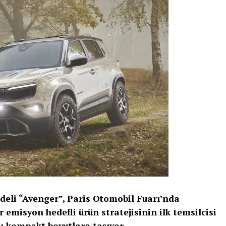
deli “Avenger”, Paris Otomobil Fuarı’nda
 emisyon hedefli ürün stratejisinin ilk temsilcisi
ı kompakt boyutlara taşıyor.