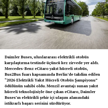
özgürlük ve bağımsızlık duygusunu, büyük bir duyguyu
temsil ediyordu. ID.Buzz da bu yaşam tarzını benimsiyor
ve zamanımıza aktarıyor. Emisyonsuz, sürdürülebilir,
hem kullanıcısıyla hem dış dünyayla tamamen bağlantılı
ve bir sonraki adım olan otonom sürüşe de hazır.
İç mekanda da sürdürülebilirlik
Karbon ayak izi sıfıra indirgenen ID.Buzz’ın her iki
versiyonu da, sürdürülebilirlik özellikleriyle birer öncü
Daimler Buses, uluslararası elektrikli otobüs
konumunda. Ayrıca aracın iç mekanında, geri
karşılaştırma testinde üçüncü kez zirvede yer aldı.
dönüştürülmüş sentetik malzemeler yer alırken gerçek
Mercedes-Benz eCitaro yakıt hücreli otobüs,
deri kullanılmadı.
Bus2Bus fuarı kapsamında Berlin’de takdim edilen
ID.Buzz Volkswagen Ticari Araç tarafından
“2026 Elektrikli Yakıt Hücreli Otobüs Şampiyonu”
Hannover’de, Volkswagen Grubu’nun Modüler Elektrikli
ödülünün sahibi oldu. Menzil avantajı sunan yakıt
Tahrik Platformunda (MEB) geliştirildi. Tamamen
hücreli teknolojisiyle öne çıkan eCitaro, Daimler
elektrikli otomobiller için geliştirilen dünyanın ilk
Buses’ın elektrikli şehir içi ulaşım alanındaki
ölçeklenebilir seri üretim platformu olan MEB, farklı
istikrarlı başarı serisini sürdürüyor.