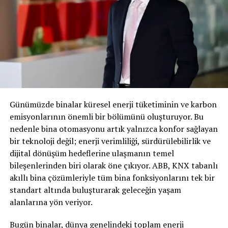
* Otomobil Distribütörleri Derneği’nin de kurucusu olan
Orhan Yüce, aynı zamanda derneğin 2010 yılına kadar
“Onursal Başkan”lığını da yapmıştır.
* Yüce Auto, ISO 9001 ve VW Grup TÜV kalite yönetimi
sertifikalarına sahiptir.
Yüce Auto A.Ş. Türkiye genelinde 49 Yetkili Satış &
Servis, 6 Yetkili Servis ve Yedek Parça Satış Noktası ile
Günümüzde binalar küresel enerji tüketiminin ve karbon
hizmet vermektedir.
emisyonlarının önemli bir bölümünü oluşturuyor. Bu
* 2021 yılında 25 bin 228 araç teslim eden Yüce Auto, bu
nedenle bina otomasyonu artık yalnızca konfor sağlayan
adetle %4.5 pazar payı elde etmiştir.
bir teknoloji değil; enerji verimliliği, sürdürülebilirlik ve
dijital dönüşüm hedeflerine ulaşmanın temel
* 2019 yılında Škoda Distribütörleri arasında Satış
bileşenlerinden biri olarak öne çıkıyor. ABB, KNX tabanlı
Sonrası Hizmetler dalında yılın ithalatçısı ödülünü
akıllı bina çözümleriyle tüm bina fonksiyonlarını tek bir
almıştır.
standart altında buluşturarak geleceğin yaşam
alanlarına yön veriyor.
* 2022 yılında Yüce Auto, elde ettiği üstün başarıyla
Škoda Auto tarafından satış performansına göre verilen
Bugün binalar, dünya genelindeki toplam enerji