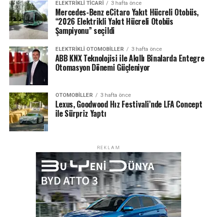
ELEKTRIKLI TICARI
3 hafta önce
süreci sektörümüz adına tarihi bir adım olarak
Mercedes-Benz eCitaro Yakıt Hücreli Otobüs,
değerlendiriyoruz.”
“2026 Elektrikli Yakıt Hücreli Otobüs
Şampiyonu” seçildi
Yeni Dönem: Daha Güvenli, Daha Şeffaf Bir Pazar
ELEKTRIKLI OTOMOBILLER
3 hafta önce
ABB KNX Teknolojisi ile Akıllı Binalarda Entegre
Yönetmeliğin yürürlüğe girmesiyle birlikte:
Otomasyon Dönemi Güçleniyor
Ekspertiz hizmetlerinde kalite standardizasyonu
sağlanacak
OTOMOBILLER
3 hafta önce
Lexus, Goodwood Hız Festivali’nde LFA Concept
Tüketici mağduriyetleri önemli ölçüde azalacak
ile Sürpriz Yaptı
Kayıt dışı ve standart dışı uygulamalar ortadan
kalkacak
REKLAM
Sektörde güven temelli bir yapı güçlenecek
Böylece ikinci el araç ticaretinde ekspertiz, sistemin en
kritik güven unsurlarından biri haline gelecek.