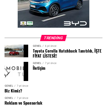
TRENDING
GENEL
6 yıl önce
Toyota Corolla Hatchback Tanıtıldı, İŞTE
FİYAT LİSTESİ!!
GENEL
7 yıl önce
İletişim
GENEL
7 yıl önce
Biz Kimiz?
GENEL
7 yıl önce
Reklam ve Sponsorluk