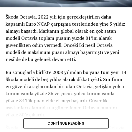
Škoda Octavia, 2022 yılı için gerçekleştirilen daha
kapsamlı Euro NCAP çarpışma testlerinden yine 5 yıldız
almayı başardı. Markanın global olarak en çok satan
modeli Octavia toplam puanın yüzde 81’ini alarak
güvenlikten ödün vermedi. Önceki iki nesil Octavia
modeli de maksimum puanı almayı başarmıştı ve yeni
nesilde de bu gelenek devam etti.
Bu sonuçlarla birlikte 2008 yılından bu yana tüm yeni 14
Škoda modeli de beş yıldız alarak dikkat çekti. Sınıfının
en güvenli araçlarından biri olan Octavia, yetişkin yolcu
korumasında yüzde 86 ve çocuk yolcu korumasında
yüzde 84’lük puan elde etmeyi başardı. Güvenlik
asistanları alanında da güncellenen Octavia puanını
yüzde 80’e çıkardı.
CONTINUE READING
Škoda, güvenlik konusunda kendisini kanıtlamış Octavia