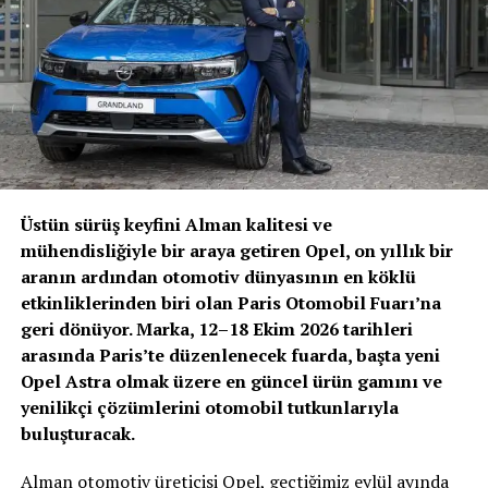
endüstriyel tesislere kadar çok farklı uygulama
Yönetmelik Taslağı metin, sektörün ortak aklını
alanlarında akıllı bina dönüşümünü desteklemeye devam
yansıtıyor.
ediyor.
Dijital Sistem ve Standart Raporlama Dönemi
Yönetmelik Taslağı ile birlikte sektörde önemli yapısal
değişiklikler öngörülüyor. Bunların başında:
Ekspertiz raporlarının merkezi bir
Taşıt Ekspertiz
Üstün sürüş keyfini Alman kalitesi ve
Bilgi Sistemi
üzerinden oluşturulması
mühendisliğiyle bir araya getiren Opel, on yıllık bir
aranın ardından otomotiv dünyasının en köklü
Tüm raporların kayıt altına alınarak izlenebilir hale
etkinliklerinden biri olan Paris Otomobil Fuarı’na
gelmesi
geri dönüyor. Marka, 12–18 Ekim 2026 tarihleri
Standart raporlama dili ve içerik yapısının
arasında Paris’te düzenlenecek fuarda, başta yeni
oluşturulması
Opel Astra olmak üzere en güncel ürün gamını ve
yenilikçi çözümlerini otomobil tutkunlarıyla
QR kodlu ve doğrulanabilir ekspertiz raporları
buluşturacak.
geliyor.
Alman otomotiv üreticisi Opel, geçtiğimiz eylül ayında