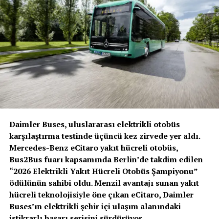
dahil etmek yerine müşterilerine gerçekten ihtiyaç
duydukları menzili sunmayı tercih ediyor. Müşterilerin
gerçek uygulama gereksinimlerine göre uyarlanmış bu
çözüm, hem yükleri koruyor hem de firmaların rekabet
güçlerini arttırıyor.
Renault Trucks D ve D Wide Z.E, artık çeşitli menzil
opsiyonları ile sunuluyor. Önceden 50 kWh ile
sınırlandırılmış olan bataryalar bulunurken artık
Daimler Buses, uluslararası elektrikli otobüs
araçlar 66 kWh lityum iyon bataryalar ile de donatılıyor.
karşılaştırma testinde üçüncü kez zirvede yer aldı.
Müşteriler, Renault Trucks D Z.E. için beş farklı
Mercedes-Benz eCitaro yakıt hücreli otobüs,
konfigürasyonda 66 kWh’ya kadar maksimum altı
Bus2Bus fuarı kapsamında Berlin’de takdim edilen
batarya grubundan seçim yapabiliyor ve bu da 400 km’ye
“2026 Elektrikli Yakıt Hücreli Otobüs Şampiyonu”
kadar çalışma menzili anlamına geliyor.
ödülünün sahibi oldu. Menzil avantajı sunan yakıt
hücreli teknolojisiyle öne çıkan eCitaro, Daimler
Buses’ın elektrikli şehir içi ulaşım alanındaki
istikrarlı başarı serisini sürdürüyor.