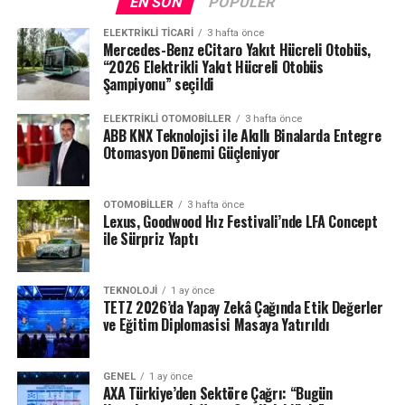
EN SON
POPÜLER
ELEKTRIKLI TICARI
3 hafta önce
Mercedes-Benz eCitaro Yakıt Hücreli Otobüs,
“2026 Elektrikli Yakıt Hücreli Otobüs
Şampiyonu” seçildi
ELEKTRIKLI OTOMOBILLER
3 hafta önce
ABB KNX Teknolojisi ile Akıllı Binalarda Entegre
Otomasyon Dönemi Güçleniyor
OTOMOBILLER
3 hafta önce
Lexus, Goodwood Hız Festivali’nde LFA Concept
ile Sürpriz Yaptı
TEKNOLOJI
1 ay önce
TETZ 2026’da Yapay Zekâ Çağında Etik Değerler
ve Eğitim Diplomasisi Masaya Yatırıldı
GENEL
1 ay önce
AXA Türkiye’den Sektöre Çağrı: “Bugün