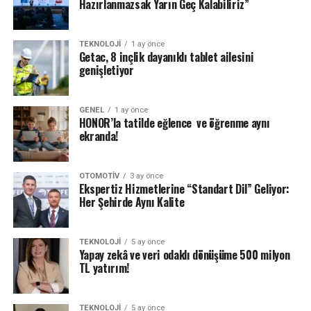
Hazırlanmazsak Yarın Geç Kalabiliriz”
TEKNOLOJI
1 ay önce
Getac, 8 inçlik dayanıklı tablet ailesini
genişletiyor
GENEL
1 ay önce
HONOR’la tatilde eğlence ve öğrenme aynı
ekranda!
OTOMOTIV
3 ay önce
Ekspertiz Hizmetlerine “Standart Dil” Geliyor:
Her Şehirde Aynı Kalite
TEKNOLOJI
5 ay önce
Yapay zekâ ve veri odaklı dönüşüme 500 milyon
TL yatırım!
TEKNOLOJI
5 ay önce