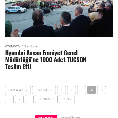
OTOMOTIV
3 yıl önce
Hyundai Assan Emniyet Genel
Müdürlüğü’ne 1000 Adet TUCSON
Teslim Etti
SAYFA 4 / 37
‹ PREVIOUS
1
2
3
4
5
6
7
8
SONRAKI ›
SON »