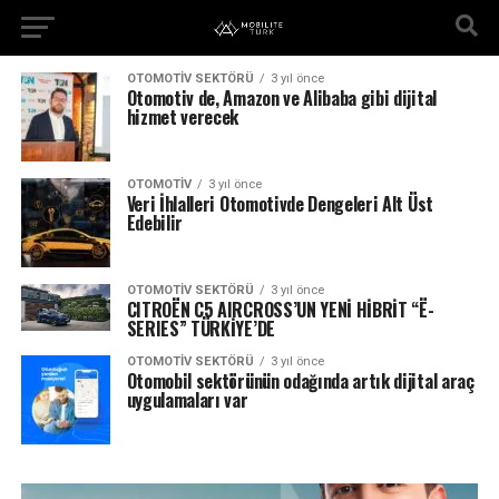
OTOMOTIV SEKTÖRÜ
3 yıl önce
Otomotiv de, Amazon ve Alibaba gibi dijital
hizmet verecek
OTOMOTIV
3 yıl önce
Veri İhlalleri Otomotivde Dengeleri Alt Üst
Edebilir
OTOMOTIV SEKTÖRÜ
3 yıl önce
CITROËN C5 AIRCROSS’UN YENİ HİBRİT “Ë-
SERIES” TÜRKİYE’DE
OTOMOTIV SEKTÖRÜ
3 yıl önce
Otomobil sektörünün odağında artık dijital araç
uygulamaları var