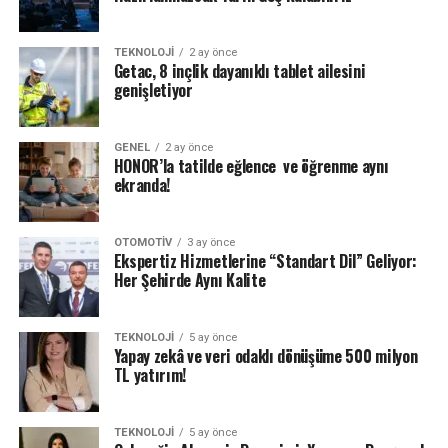
TEKNOLOJI
2 ay önce
Getac, 8 inçlik dayanıklı tablet ailesini
genişletiyor
GENEL
2 ay önce
HONOR’la tatilde eğlence ve öğrenme aynı
ekranda!
OTOMOTIV
3 ay önce
Ekspertiz Hizmetlerine “Standart Dil” Geliyor:
Her Şehirde Aynı Kalite
TEKNOLOJI
5 ay önce
Yapay zekâ ve veri odaklı dönüşüme 500 milyon
TL yatırım!
TEKNOLOJI
5 ay önce