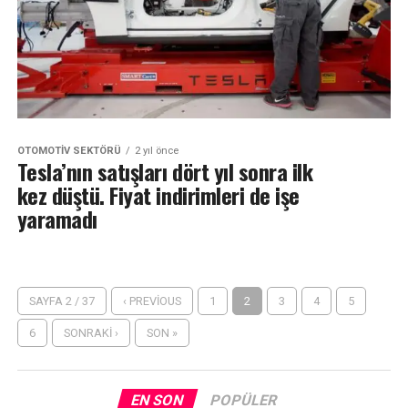
OTOMOTIV SEKTÖRÜ
2 yıl önce
Tesla’nın satışları dört yıl sonra ilk
kez düştü. Fiyat indirimleri de işe
yaramadı
SAYFA 2 / 37
‹ PREVIOUS
1
2
3
4
5
6
SONRAKI ›
SON »
EN SON
POPÜLER