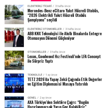
ELEKTRIKLI TICARI
3 hafta önce
Mercedes-Benz eCitaro Yakıt Hücreli Otobüs,
“2026 Elektrikli Yakıt Hücreli Otobüs
Şampiyonu” seçildi
ELEKTRIKLI OTOMOBILLER
3 hafta önce
ABB KNX Teknolojisi ile Akıllı Binalarda Entegre
Otomasyon Dönemi Güçleniyor
OTOMOBILLER
3 hafta önce
Lexus, Goodwood Hız Festivali’nde LFA Concept
ile Sürpriz Yaptı
TEKNOLOJI
1 ay önce
TETZ 2026’da Yapay Zekâ Çağında Etik Değerler
ve Eğitim Diplomasisi Masaya Yatırıldı
GENEL
2 ay önce
AXA Türkiye’den Sektöre Çağrı: “Bugün
Hazırlanmazsak Yarın Geç Kalabiliriz”