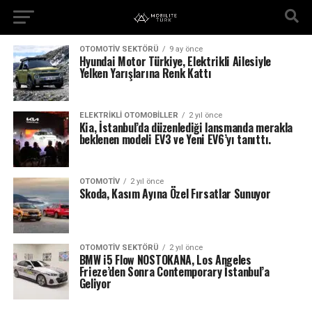
OTOMOTIV SEKTÖRÜ
9 ay önce
Hyundai Motor Türkiye, Elektrikli Ailesiyle
Yelken Yarışlarına Renk Kattı
ELEKTRIKLI OTOMOBILLER
2 yıl önce
Kia, İstanbul’da düzenlediği lansmanda merakla
beklenen modeli EV3 ve Yeni EV6’yı tanıttı.
OTOMOTIV
2 yıl önce
Skoda, Kasım Ayına Özel Fırsatlar Sunuyor
OTOMOTIV SEKTÖRÜ
2 yıl önce
BMW i5 Flow NOSTOKANA, Los Angeles
Frieze’den Sonra Contemporary İstanbul’a
Geliyor