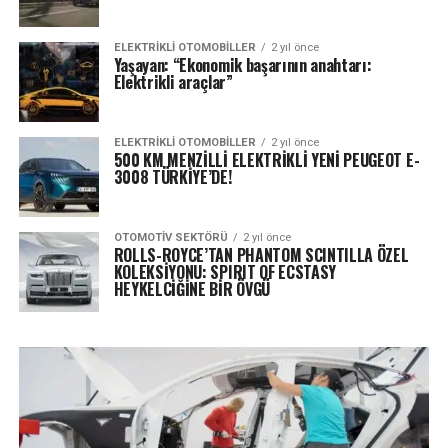
ELEKTRIKLI OTOMOBILLER
2 yıl önce
Yaşayan: “Ekonomik başarının anahtarı:
Elektrikli araçlar”
ELEKTRIKLI OTOMOBILLER
2 yıl önce
500 KM MENZİLLİ ELEKTRİKLİ YENİ PEUGEOT E-
3008 TÜRKİYE’DE!
OTOMOTIV SEKTÖRÜ
2 yıl önce
ROLLS-ROYCE’TAN PHANTOM SCINTILLA ÖZEL
KOLEKSİYONU: SPIRIT OF ECSTASY
HEYKELCİĞİNE BİR ÖVGÜ