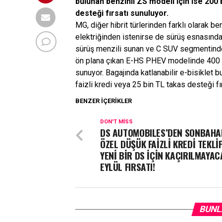
bulunan benzinli ZS modeli için ise 200 b
desteği fırsatı sunuluyor.
MG, diğer hibrit türlerinden farklı olarak be
elektriğinden istenirse de sürüş esnasında 
sürüş menzili sunan ve C SUV segmentindeki
ön plana çıkan E-HS PHEV modelinde 400 bin
sunuyor. Bagajında katlanabilir e-bisiklet b
faizli kredi veya 25 bin TL takas desteği f
BENZER İÇERIKLER
DON'T MISS
DS AUTOMOBILES’DEN SONBAH
ÖZEL DÜŞÜK FAİZLİ KREDİ TEKLİF
YENİ BİR DS İÇİN KAÇIRILMAYAC
EYLÜL FIRSATI!
BUNL