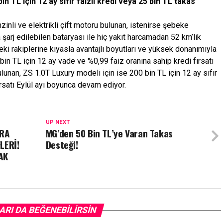
in TL için 12 ay sıfır faizli kredi veya 25 bin TL takas
nzinli ve elektrikli çift motoru bulunan, istenirse şebeke
şarj edilebilen bataryası ile hiç yakıt harcamadan 52 km’lik
 rakiplerine kıyasla avantajlı boyutları ve yüksek donanımıyla
 TL için 12 ay vade ve %0,99 faiz oranına sahip kredi fırsatı
ulunan, ZS 1.0T Luxury modeli için ise 200 bin TL için 12 ay sıfır
ırsatı Eylül ayı boyunca devam ediyor.
UP NEXT
ARA
MG’den 50 Bin TL’ye Varan Takas
LERİ!
Desteği!
AK
ARI DA BEĞENEBILIRSIN