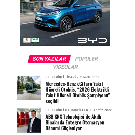
SON YAZILAR
POPULER
VIDEOLAR
ELEKTRIKLI TICARI
3 hafta önce
Mercedes-Benz eCitaro Yakıt
Hücreli Otobüs, “2026 Elektrikli
Yakıt Hücreli Otobüs Şampiyonu”
seçildi
ELEKTRIKLI OTOMOBILLER
3 hafta önce
ABB KNX Teknolojisi ile Akıllı
Binalarda Entegre Otomasyon
Dönemi Güçleniyor