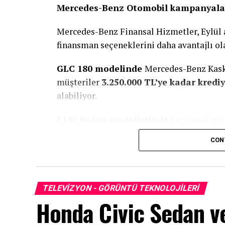
Mercedes-Benz Otomobil kampanyala
Mercedes-Benz Finansal Hizmetler, Eylül 
finansman seçeneklerini daha avantajlı ol
GLC 180 modelinde
Mercedes-Benz Kasko
müşteriler
3.250.000 TL’ye kadar krediy
alabiliyor.
E180 sedan modellerinde
kurumsal müş
halinde, Eylül ayında
4.
150.000 TL’ye ka
CON
fırsatından
yararlanabiliyor.
Mercedes-Benz Hafif Ticari Araç kam
TELEVIZYON - GÖRÜNTÜ TEKNOLOJILERI
Mercedes-Benz Finansal Hizmetler’in sund
Honda Civic Sedan v
ödemelerle
Vito
sahibi olmak da kolaylaş