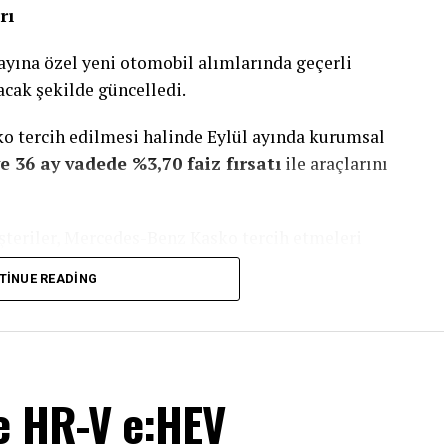
rı
ayına özel yeni otomobil alımlarında geçerli
acak şekilde güncelledi.
 tercih edilmesi halinde Eylül ayında kurumsal
e 36 ay vadede %3,70 faiz fırsatı
ile araçlarını
teriler, Mercedes-Benz Kasko tercih etmeleri
dar krediye
36 ay vadede %3,75 faiz
TINUE READING
panyaları
uğu esnek ödeme planı avantajı ve düşük aylık
e HR-V e:HEV
ıyor.