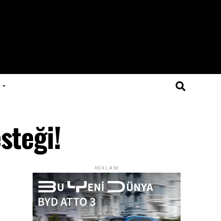
steği!
REKLAM