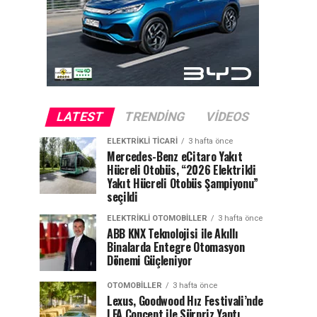
LATEST
TRENDING
VIDEOS
ELEKTRIKLI TICARI
3 hafta önce
Mercedes-Benz eCitaro Yakıt
Hücreli Otobüs, “2026 Elektrikli
Yakıt Hücreli Otobüs Şampiyonu”
seçildi
ELEKTRIKLI OTOMOBILLER
3 hafta önce
ABB KNX Teknolojisi ile Akıllı
Binalarda Entegre Otomasyon
Dönemi Güçleniyor
OTOMOBILLER
3 hafta önce
Lexus, Goodwood Hız Festivali’nde
LFA Concept ile Sürpriz Yaptı