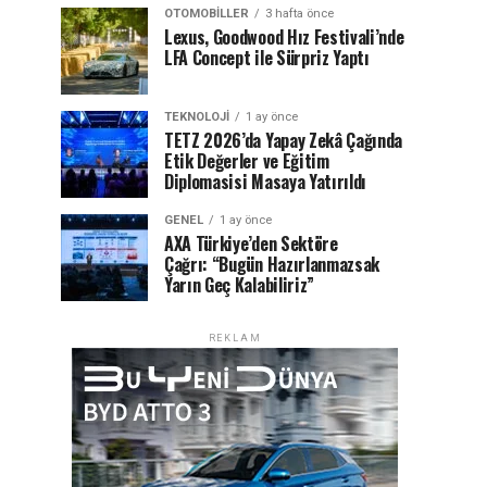
OTOMOBILLER
3 hafta önce
Lexus, Goodwood Hız Festivali’nde
LFA Concept ile Sürpriz Yaptı
TEKNOLOJI
1 ay önce
TETZ 2026’da Yapay Zekâ Çağında
Etik Değerler ve Eğitim
Diplomasisi Masaya Yatırıldı
GENEL
1 ay önce
AXA Türkiye’den Sektöre
Çağrı: “Bugün Hazırlanmazsak
Yarın Geç Kalabiliriz”
REKLAM