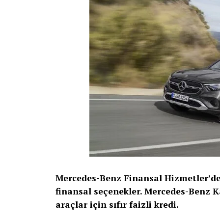
heyecanı yaşatıyor. Samsung’un yenilikçi t
merkezi haline geliyor.
Samsung’un Büyük TV Günleri kampanyasın
kampanyayla ilgili tüm detaylara
buradan
Mercedes-Benz Finansal Hizmetler’den
finansal seçenekler.
Mercedes-Benz Kas
araçlar için sıfır faizli kredi.