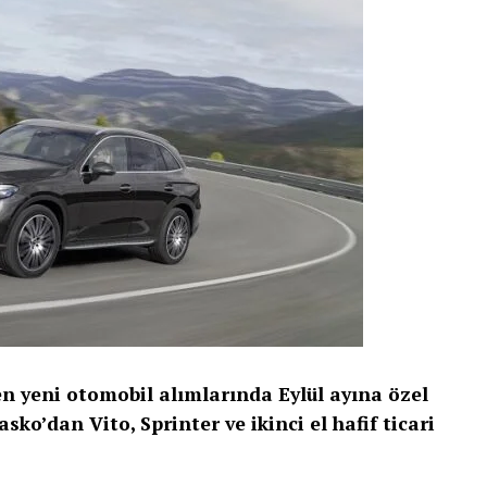
eknolojileriyle evler, en sevilen eğlencelerin
dan faydalanmak isteyen tüketiciler,
ulaşabilir.
 yeni otomobil alımlarında Eylül ayına özel
ko’dan Vito, Sprinter ve ikinci el hafif ticari