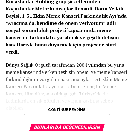
Koçaslanlar Holding grup şirketlerinden
Koçaslanlar Motorlu Araçlar Renault-Dacia Yetkili
Bayisi, 1-31 Ekim Meme Kanseri Farkındalık Ayı’nda
”Aracıma da, kendime de önem veriyorum” adlı
sosyal sorumluluk projesi kapsamında meme
kanserine farkındalık yaratmak ve çeşitli iletişim
kanallarıyla bunu duyurmak için projesine start
verdi.
Dünya Sağlık Örgütü tarafından 2004 yılından bu yana
meme kanserinde erken teşhisin önemi ve meme kanseri
farkındalığının vurgulanması amacıyla 1-31 Ekim Meme
Kanseri Farkındalık ayı olarak belirlenmiştir. Meme
Kanseri, tüm dünyada olduğu gibi Türkiye’de de
kadınlarda en sık görülen ve yaşam kaybına sebep
olabilen kanser türüdür.
CONTINUE READING
“
BUNLARI DA BEĞENEBILIRSIN
ARACIMIZIN BAKIMINA VERDİĞİMİZ ÖNEMİ,