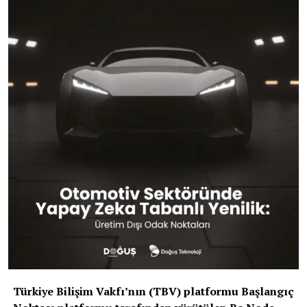
S-Class’tan Kitlelere: Mobilitenin Evrimi
Otomobil tarihine yön veren birçok donanım (hava
yastığı, ABS, sesli komut) gibi ısıtmalı emniyet kemeri de
ilk olarak “en üst segment” olan S-Class ile yollara
çıkıyor. Ancak mobilite trendleri, bu tarz konfor odaklı
çözümlerin çok kısa sürede
C-SUV
ve hatta
B segmenti
araçlara kadar demokratize olduğunu gösteriyor.
Editörün Notu:
Mercedes’in
bu hamlesi, otonom sürüşe
yaklaştığımız bu dönemde
“araç içini bir yaşam alanı”
olarak kurgulama
stratejisinin en taze
halkası.
Türkiye Bilişim Vakfı’nın (TBV) platformu Başlangıç