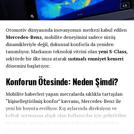
tasarım çalışmalarını da ziyaretçilerle buluşturacak.
Opel standı, hem mevcut ürün gamını hem de markanın
geleceğe yönelik stratejisini yansıtan önemli bir deneyim
alanı sunacak.
Otomotiv dünyasında inovasyonun merkezi kabul edilen
Opel, ekim ayında Paris Otomobil Fuarı’na güçlü bir geri
Mercedes-Benz
, mobilite deneyimini sadece sürüş
dönüş yapmaya hazırlanıyor. Marka, en yeni modellerini
dinamikleriyle değil, dokunsal konforla da yeniden
benzersiz bir atmosferde sergileyerek ziyaretçilere
tanımlıyor. Markanın teknoloji vitrini olan
yeni S-Class
,
etkileyici bir deneyim sunarken, Paris’teki varlığıyla
sektörde bir ilke imza atarak
ısıtmalı emniyet kemeri
dikkat çekici ve kapsamlı bir katılıma imza atacak.
dönemini başlatıyor.
Konforun Ötesinde: Neden Şimdi?
Otomotiv sektörünün en önemli uluslararası
organizasyonları arasında yer alan Paris Otomobil Fuarı,
geleceğin mobilite trendlerini ve bu alandaki en yeni
Mobilite haberleri yapan mecralarda sıklıkla tartışılan
teknolojileri bir araya getiren önemli bir platform
“kişiselleştirilmiş konfor” kavramı, Mercedes-Benz ile
olmayı sürdürüyor. 91’inci kez düzenlenecek fuar, 12–18
yeni bir boyuta evriliyor. Kış aylarında direksiyon ve
Ekim 2026 tarihleri arasında ziyaret edilebilecek. Bir
koltuk ısıtmasına alışık olan kullanıcılar için geliştirilen
önceki etkinlik ise 2024 yılında gerçekleştirilmiş ve
bu sistem, emniyet kemerinin dokusuna yerleştirilen
yarım milyondan fazla ziyaretçiyi ağırlamıştı.
ince iletken liflerle çalışıyor.