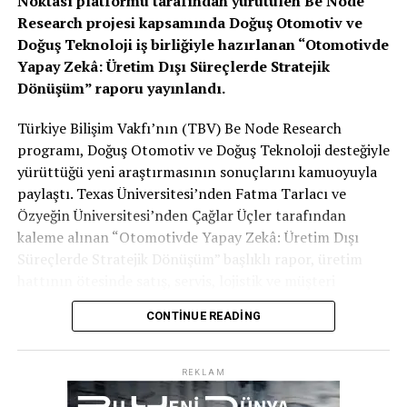
Noktası platformu tarafından yürütülen Be Node
Research projesi kapsamında Doğuş Otomotiv ve
Teknik Detaylar
Doğuş Teknoloji iş birliğiyle hazırlanan “Otomotivde
Yapay Zekâ: Üretim Dışı Süreçlerde Stratejik
Isınma Süresi:
Sistem, aktif edildikten sonra
Dönüşüm” raporu yayınlandı.
yaklaşık 2 dakika içinde ideal sıcaklığa ulaşıyor.
Türkiye Bilişim Vakfı’nın (TBV) Be Node Research
Kontrol:
MBUX (Mercedes-Benz User
programı, Doğuş Otomotiv ve Doğuş Teknoloji desteğiyle
Experience) üzerinden koltuk ısıtmasıyla
yürüttüğü yeni araştırmasının sonuçlarını kamuoyuyla
senkronize veya bağımsız olarak ayarlanabiliyor.
paylaştı. Texas Üniversitesi’nden Fatma Tarlacı ve
Özyeğin Üniversitesi’nden Çağlar Üçler tarafından
kaleme alınan “Otomotivde Yapay Zekâ: Üretim Dışı
Dayanıklılık:
Isıtma telleri, kemerin esnekliğini
Süreçlerde Stratejik Dönüşüm” başlıklı rapor, üretim
ve kaza anındaki mukavemetini etkilemeyecek
hattının ötesinde satış, servis, lojistik ve müşteri
şekilde mikro mühendislikle tasarlandı.
deneyimi gibi süreçlerde yapay zekânın yarattığı
CONTINUE READING
dönüşümü inceliyor.
Sizce ısıtmalı emniyet kemeri bir “lüks aksesuar” mı
Rapor, otomotiv sektöründe yapay zekânın artık
yoksa geleceğin standart donanımı mı?
REKLAM
yalnızca bir hız aracı değil, kurumsal kültür ve müşteri
Görüşlerinizi yorumlarda bizimle paylaşın!