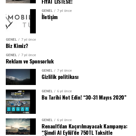
FİYAT LİSTESİ!!
de asıl büyük dönüşüm, yapay zekânın kendi
ekosisteminin kurulmasıyla gelecek” dedi.
GENEL
7 yıl önce
İletişim
Rapor, yapay zekânın otomotiv sektöründe artık
“yardımcı teknoloji” olmaktan çıkıp, karar alma ve
müşteri deneyimi yönetiminin merkezine yerleştiğini
GENEL
7 yıl önce
vurguluyor. Kazanan kurumlar, yapay zekâyı yalnızca
Biz Kimiz?
operasyonel verimlilik için değil, güven, kalite ve
GENEL
7 yıl önce
sürdürülebilirlik için stratejik bir araç olarak
Reklam ve Sponsorluk
konumlandıranlar olacak.
GENEL
7 yıl önce
Gizlilik politikası
GENEL
6 yıl önce
Bu Tarihi Not Edin! “30-31 Mayıs 2020”
GENEL
6 yıl önce
Renault’dan Kaçırılmayacak Kampanya:
“Şimdi Al Eylül’de 750TL Taksitle