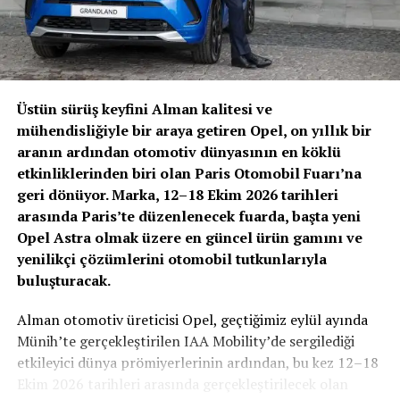
Oysa insanlar, birçok hastalığın erken teşhis ile
önlenebilir, kontrol edilebilir ve tedavi edilebilir
Üstün sürüş keyfini Alman kalitesi ve
olmasına rağmen maalesef ki kendi sağlıklarına bu
mühendisliğiyle bir araya getiren Opel, on yıllık bir
bilinçle yaklaşmamakta, gerekli sağlık kontrollerini
aranın ardından otomotiv dünyasının en köklü
yaptırmamaktadır. Bizler de bu bilinç ve sorumluluk
etkinliklerinden biri olan Paris Otomobil Fuarı’na
çerçevesinde araçlarımıza verilen önemin kendimize de
geri dönüyor. Marka, 12–18 Ekim 2026 tarihleri
verilmesine dikkat çekmeyi arzu ettik. Bu sebeple gerek
arasında Paris’te düzenlenecek fuarda, başta yeni
kendi çalışanlarımıza, gerek çeşitli iletişim kanallarıyla
Opel Astra olmak üzere en güncel ürün gamını ve
bu farkındalığı geniş kitlelere aktarmak istedik.“ dedi.
yenilikçi çözümlerini otomobil tutkunlarıyla
buluşturacak.
Tüm müşterilerine Showroom’larında çeşitli görsel ve
objeler ile bu farkındalığı oluşturmak istediklerini ifade
Alman otomotiv üreticisi Opel, geçtiğimiz eylül ayında
eden Aras, “Müşterilerimize pembe kurdele taktık, araç
Münih’te gerçekleştirilen IAA Mobility’de sergilediği
içlerine koyduğumuz farkındalık mesajlarınla onları
etkileyici dünya prömiyerlerinin ardından, bu kez 12–18
karşıladık. Ayrıca Özel Cihangir Hastanesi Genel Cerrahi
Ekim 2026 tarihleri arasında gerçekleştirilecek olan