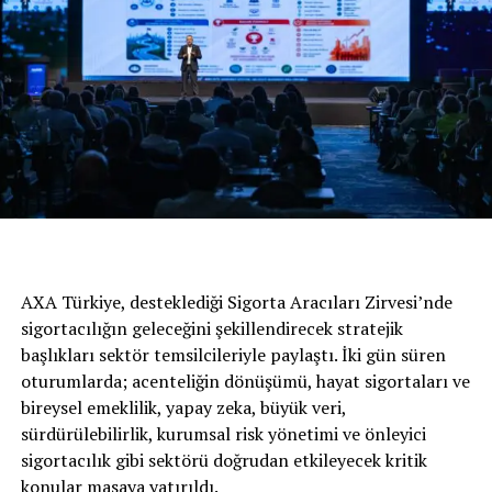
Güney Kore başta olmak üzere, tüm dünyaya hizmet
eden yapay zeka destekli mobilite platformu Jin Mobility
ile yapılan işbirliği, araçların gelişimi için de önemli bir
adım olarak değerlendiriliyor. Jin Mobility, i.M
uygulamasında iki adet IONIQ 5 RoboRide aracı
çalıştırmaktan ve denetlemekten sorumlu olacak.
AXA Türkiye, desteklediği Sigorta Aracıları Zirvesi’nde
sigortacılığın geleceğini şekillendirecek stratejik
başlıkları sektör temsilcileriyle paylaştı. İki gün süren
oturumlarda; acenteliğin dönüşümü, hayat sigortaları ve
bireysel emeklilik, yapay zeka, büyük veri,
sürdürülebilirlik, kurumsal risk yönetimi ve önleyici
sigortacılık gibi sektörü doğrudan etkileyecek kritik
konular masaya yatırıldı.