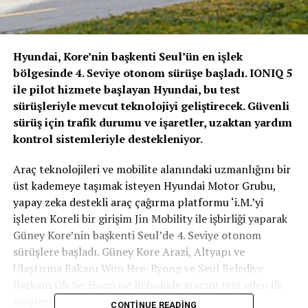
Hyundai, Kore’nin başkenti Seul’ün en işlek
bölgesinde 4. Seviye otonom sürüşe başladı. IONIQ 5
ile pilot hizmete başlayan Hyundai, bu test
sürüşleriyle mevcut teknolojiyi geliştirecek. Güvenli
sürüş için trafik durumu ve işaretler, uzaktan yardım
kontrol sistemleriyle destekleniyor.
Araç teknolojileri ve mobilite alanındaki uzmanlığını bir
üst kademeye taşımak isteyen Hyundai Motor Grubu,
yapay zeka destekli araç çağırma platformu ‘i.M.’yi
işleten Koreli bir girişim Jin Mobility ile işbirliği yaparak
Güney Kore’nin başkenti Seul’de 4. Seviye otonom
sürüşlere başladı. Güney Kore Arazi, Altyapı ve
Ulaştırma Bakanı Won Hee-Ryong ve Seul Belediye
Başkanı Oh Se-Hoon ise RoboRide aracını test eden ilk
müşteriler oldu.
CONTINUE READING