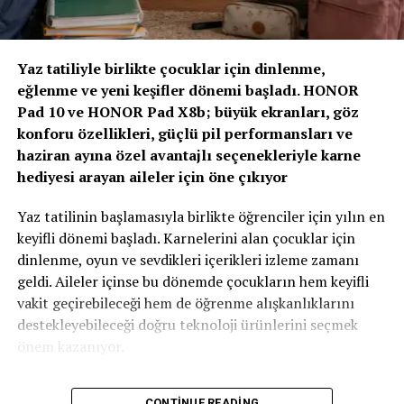
içi 10:00 ile 16:00 saatleri arasında çalışacak. Yolculukta
“Yapay Zeka ve Veri, Yeni Dönemin Belirleyicileri
en fazla üç kişiye izin verilirken, herhangi bir acil duruma
Olacak”
müdahale etmek için araçta bir adet güvenlik amaçlı
Yaz tatiliyle birlikte çocuklar için dinlenme,
sürücü bulunacak.
eğlenme ve yeni keşifler dönemi başladı. HONOR
Zirvenin dijitalleşme ve veri odaklı müşteri yönetimi
Pad 10 ve HONOR Pad X8b; büyük ekranları, göz
başlıklı oturumlarında, yapay zeka ve büyük verinin
konforu özellikleri, güçlü pil performansları ve
BENZER İÇERIKLER
sigortacılıkta karar alma süreçlerindeki etkisi ele alındı.
haziran ayına özel avantajlı seçenekleriyle karne
AXA Türkiye Satış, Kurumsal İletişim ve Sağlık
UP NEXT
hediyesi arayan aileler için öne çıkıyor
Toyota’nın Şehirli SUV’u Yaris Cross Türkiye’de
Başkanı Sanem Çıngay Buçukoğlu
: “Önümüzdeki
dönemde fark yaratacak olan unsur, toplanan veriyi
DON'T MISS
Yaz tatilinin başlamasıyla birlikte öğrenciler için yılın en
Renault Group Türkiye Kurumsal İletişim Direktörü
daha anlamlı müşteri deneyimlerine dönüştürebilmek
keyifli dönemi başladı. Karnelerini alan çocuklar için
Görevine Saadet Alpago Getirildi
olacak. Yapay zeka bize güçlü araçlar sunuyor; ancak
dinlenme, oyun ve sevdikleri içerikleri izleme zamanı
müşteri güvenini inşa eden temel değerler hâlâ şeffaflık,
geldi. Aileler içinse bu dönemde çocukların hem keyifli
tutarlılık ve uzun vadeli ilişki kurabilme becerisidir.
vakit geçirebileceği hem de öğrenme alışkanlıklarını
Teknolojinin sağladığı hız ve verimliliği, “Empati
destekleyebileceği doğru teknoloji ürünlerini seçmek
Güvencesi” yaklaşımımızı da arkamıza alarak
önem kazanıyor.
müşterilerimizin ihtiyaçlarını anlayan insani bir
yaklaşımla birleştirmek büyük önem taşıyor.” dedi.
HONOR, Pad 10 ve Pad X8b modelleriyle karne hediyesi
CONTINUE READING