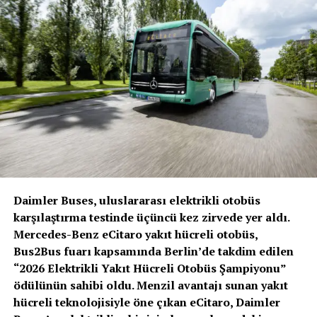
batarya elektrikli kamyonlarla mümkün olmayacaktır.
Ortağımız Volvo Group ile birlikte yürüttüğümüz yakıt
hücresi ortak girişimimiz cellcentric ile, teknolojinin
geliştirilmesi ve seri üretime geçmesi için emin adımlarla
ilerliyoruz. Gerekli hidrojen altyapısı olarak, yeşil
hidrojen uzun vadede tek mantıklı yol olarak öne
çıkıyor.” dedi.
Yeni iş birliğini değerlendiren
Volvo
Group CEO’su Martin Lundstedt
ise,
Daimler Buses, uluslararası elektrikli otobüs
“Paris Anlaşması’nın hedeflerine en geç 2050 yılına
karşılaştırma testinde üçüncü kez zirvede yer aldı.
kadar ulaşmak ve böylece CO2 nötr hale gelmek
Mercedes-Benz eCitaro yakıt hücreli otobüs,
hepimizin önceliği. Hidrojen bazlı yakıt hücresi
Bus2Bus fuarı kapsamında Berlin’de takdim edilen
teknolojisinin, CO2 nötr hedefine ulaşmada önemli bir
“2026 Elektrikli Yakıt Hücreli Otobüs Şampiyonu”
rol oynayacağına inanıyoruz. Bu, sadece makinelerin ve
ödülünün sahibi oldu. Menzil avantajı sunan yakıt
araçların elektrikliye geçişinden çok daha fazlasını
hücreli teknolojisiyle öne çıkan eCitaro, Daimler
bünyesinde barındırıyor. Gerekli teknoloji ve altyapıyı