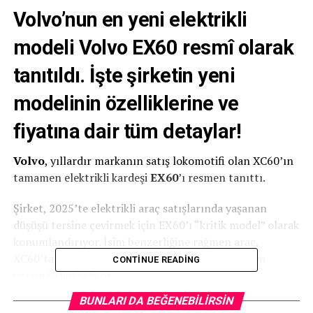
Volvo’nun en yeni elektrikli
modeli Volvo EX60 resmî olarak
tanıtıldı. İşte şirketin yeni
modelinin özelliklerine ve
fiyatına dair tüm detaylar!
Volvo
, yıllardır markanın satış lokomotifi olan XC60’ın
tamamen elektrikli kardeşi
EX60
’ı resmen tanıttı.
Şirket, 2025’te elektrikli araç satışlarında yaşanan
düşüşü tersine çevirmek için EX60’ı “kritik model” olarak
konumlandırıyor. İsim benzerliğine rağmen araç,
XC60’tan farklı olarak SPA3 adlı yeni bir platform
CONTINUE READING
üzerinde yükseliyor.
BUNLARI DA BEĞENEBILIRSIN
Tasarım: EX90 çizgisi, sıra dışı