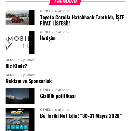
TRENDING
GENEL
6 yıl önce
Toyota Corolla Hatchback Tanıtıldı, İŞTE
FİYAT LİSTESİ!!
GENEL
7 yıl önce
İletişim
GENEL
7 yıl önce
Biz Kimiz?
GENEL
7 yıl önce
Reklam ve Sponsorluk
GENEL
7 yıl önce
Gizlilik politikası
GENEL
6 yıl önce
Bu Tarihi Not Edin! “30-31 Mayıs 2020”