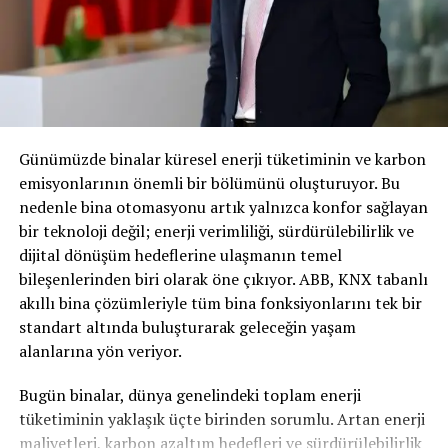
kanat şeklinde bir tasarım kullanılıyor.
Volvo bu tasarımın aerodinamiğe katkı sunduğunu ve
sürtünme katsayısının 0,26 Cd seviyesine indiğini
vurguluyor. Cross Country versiyonu 21 inç özel jantlar,
koruma plakaları ve geniş çamurluklarla daha “sert” bir
karaktere sahip. Havalı süspansiyon da yüksek hızlarda
Günümüzde binalar küresel enerji tüketiminin ve karbon
aracı otomatik alçaltarak verimliliği artırıyor.
emisyonlarının önemli bir bölümünü oluşturuyor. Bu
nedenle bina otomasyonu artık yalnızca konfor sağlayan
İç mekân: Neredeyse hiç tuş
bir teknoloji değil; enerji verimliliği, sürdürülebilirlik ve
dijital dönüşüm hedeflerine ulaşmanın temel
yok, bir de Google Gemini var
bileşenlerinden biri olarak öne çıkıyor. ABB, KNX tabanlı
akıllı bina çözümleriyle tüm bina fonksiyonlarını tek bir
standart altında buluşturarak geleceğin yaşam
alanlarına yön veriyor.
Bugün binalar, dünya genelindeki toplam enerji
tüketiminin yaklaşık üçte birinden sorumlu. Artan enerji
maliyetleri, karbon azaltım hedefleri ve sürdürülebilirlik