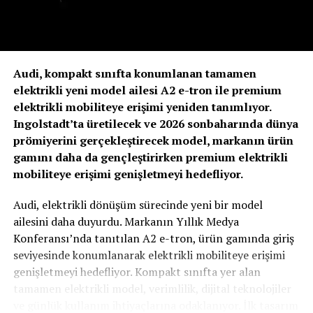
km’ye kadar çıkıyor
işletme süreçlerinde önemli avantajlar sunuyor.
Esnek mimarisi sayesinde hem yeni projelerde hem de
renovasyon uygulamalarında kolaylık sağlayan KNX
Audi, kompakt sınıfta konumlanan tamamen
ekosistemi, uzun vadeli yatırım güvenliği de sunuyor.
elektrikli yeni model ailesi A2 e-tron ile premium
Enerji verimliliği artık bina otomasyonunun
elektrikli mobiliteye erişimi yeniden tanımlıyor.
merkezinde
Ingolstadt’ta üretilecek ve 2026 sonbaharında dünya
prömiyerini gerçekleştirecek model, markanın ürün
Aydınlatma, iklimlendirme ve gölgeleme sistemlerinin
gamını daha da gençleştirirken premium elektrikli
gerçek zamanlı olarak birlikte yönetilmesi yalnızca
mobiliteye erişimi genişletmeyi hedefliyor.
kullanıcı konforunu artırmıyor. Aynı zamanda enerji
tüketiminin optimize edilmesine, işletme maliyetlerinin
Audi, elektrikli dönüşüm sürecinde yeni bir model
azaltılmasına ve sürdürülebilirlik hedeflerine katkı
ailesini daha duyurdu. Markanın Yıllık Medya
EX60 üç farklı güç-çekiş seçeneğiyle geliyor:
sağlıyor.
Konferansı’nda tanıtılan A2 e-tron, ürün gamında giriş
seviyesinde konumlanarak elektrikli mobiliteye erişimi
P6 (tek motor, arkadan itiş)
: 369 hp, 480 Nm –
Dijitalleşmenin hız kazandığı günümüzde bina
genişletmeyi hedefliyor. Kompakt sınıfta yer alan
0-100: 5,9 sn – 80 kWsa batarya ile 620 km
otomasyonu artık yalnızca bir kontrol sistemi değil;
tamamen elektrikli model, verimlilik, dijital teknolojiler
P10 AWD (çift motor, 4 çeker)
: 503 hp, 710 Nm
enerji yönetiminin stratejik bir parçası haline geliyor.
ve günlük kullanım ihtiyaçlarına odaklanıyor. İlk tasarım