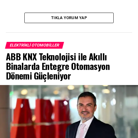
kapı kolları
TIKLA YORUM YAP
ELEKTRIKLI OTOMOBILLER
ABB KNX Teknolojisi ile Akıllı
Binalarda Entegre Otomasyon
Dönemi Güçleniyor
EX60 dış görünümde büyük kardeşi EX90’a yakın bir
çizgi taşıyor. Otomobilde önde kapalı panjur ve
bölünmüş farlar, arkada dikey stoplar
Volvo
’nun
imzasını koruyor. En ilginç detay ise kapı kollarında. Gizli
kollar yerine, camların alt kısmına yerleştirilmiş küçük