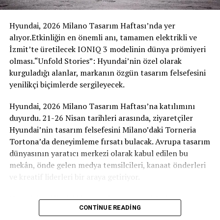
ediyor.
yeniden yorumlayarak sürdürüyor. Audi, bu model
ailesiyle müşterilerinin günlük yaşamda karşılık bulan,
Hyundai, 2026 Milano Tasarım Haftası’nda yer
verimli, kompakt ve günlük kullanıma uygun bir
alıyor.Etkinliğin en önemli anı, tamamen elektrikli ve
elektrikli mobilite beklentisine yanıt vermeyi amaçlıyor.
İzmit’te üretilecek IONIQ 3 modelinin dünya prömiyeri
Aynı zamanda markanın elektrikli dünyasına geçişi daha
olması.“Unfold Stories”: Hyundai’nin özel olarak
erişilebilir hale getirmeyi hedefliyor.
kurguladığı alanlar, markanın özgün tasarım felsefesini
yenilikçi biçimlerde sergileyecek.
Ingolstadt’ta üretilecek
Hyundai, 2026 Milano Tasarım Haftası’na katılımını
A2 e-tron, Audi’nin Almanya’daki merkezi Ingolstadt’ta
duyurdu. 21-26 Nisan tarihleri arasında, ziyaretçiler
üretilecek bir diğer tamamen elektrikli model ailesi
Hyundai’nin tasarım felsefesini Milano’daki Torneria
olacak. Bu karar, markanın Almanya ve Avrupa’daki
Tortona’da deneyimleme fırsatı bulacak. Avrupa tasarım
üretim altyapısını elektrikli dönüşüm doğrultusunda
dünyasının yaratıcı merkezi olarak kabul edilen bu
geliştirme yaklaşımının bir parçası olarak öne çıkıyor.
mekân, önde gelen medya temsilcileri, kanaat önderleri
Yeni model ailesi, yalnızca ürün stratejisi açısından
ve kreatif liderleri bir araya getiriyor.
değil, aynı zamanda üretim altyapısının geleceği
bakımından da önemli bir rol üstleniyor.
Hyundai, etkileyici bir enstalasyon aracılığıyla
CONTINUE READING
ziyaretçilerini markanın özgün tasarım süreciyle
A2 e-tron, Audi açısından yalnızca ürün gamını