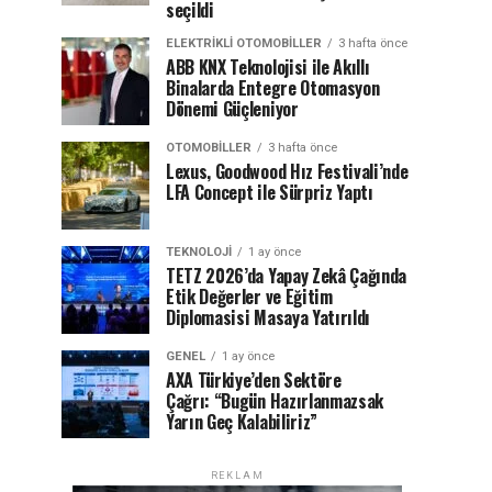
seçildi
ELEKTRIKLI OTOMOBILLER
3 hafta önce
ABB KNX Teknolojisi ile Akıllı
Binalarda Entegre Otomasyon
Dönemi Güçleniyor
OTOMOBILLER
3 hafta önce
Lexus, Goodwood Hız Festivali’nde
LFA Concept ile Sürpriz Yaptı
TEKNOLOJI
1 ay önce
TETZ 2026’da Yapay Zekâ Çağında
Etik Değerler ve Eğitim
Diplomasisi Masaya Yatırıldı
GENEL
1 ay önce
AXA Türkiye’den Sektöre
Çağrı: “Bugün Hazırlanmazsak
Yarın Geç Kalabiliriz”
REKLAM