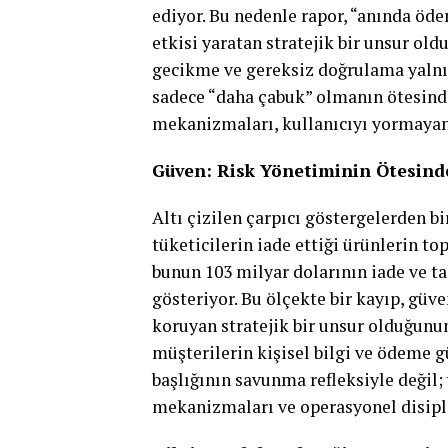
ediyor. Bu nedenle rapor, “anında öde
etkisi yaratan stratejik bir unsur o
gecikme ve gereksiz doğrulama yalnız
sadece “daha çabuk” olmanın ötesin
mekanizmaları, kullanıcıyı yormayan 
Güven: Risk Yönetiminin Ötesind
Altı çizilen çarpıcı göstergelerden b
tüketicilerin iade ettiği ürünlerin t
bunun 103 milyar dolarının iade ve ta
gösteriyor. Bu ölçekte bir kayıp, güven
koruyan stratejik bir unsur olduğunu
müşterilerin kişisel bilgi ve ödeme g
başlığının savunma refleksiyle değil;
mekanizmaları ve operasyonel disipli