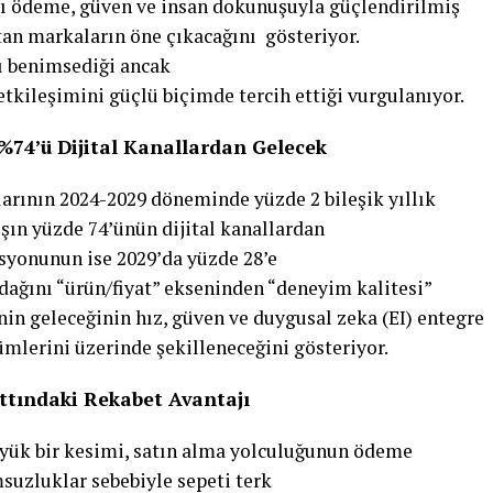
lı ödeme, güven ve insan dokunuşuyla güçlendirilmiş
an markaların öne çıkacağını gösteriyor.
ğı benimsediği ancak
tkileşimini güçlü biçimde tercih ettiği vurgulanıyor.
74’ü Dijital Kanallardan Gelecek
larının
2024-2029
döneminde yüzde 2 bileşik yıllık
ın yüzde 74’ünün dijital kanallardan
asyonunun ise 2029’da yüzde 28’e
ağını “ürün/fiyat” ekseninden “deneyim kalitesi”
n geleceğinin hız, güven ve duygusal zeka (EI) entegre
ümlerini üzerinde şekilleneceğini gösteriyor.
tındaki Rekabet Avantajı
üyük bir kesimi, satın alma yolculuğunun ödeme
uzluklar sebebiyle sepeti terk