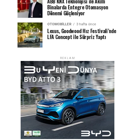
ABB KNX Teknolojisi ile Akıllı
Binalarda Entegre Otomasyon
Dönemi Güçleniyor
OTOMOBILLER
3 hafta önce
Lexus, Goodwood Hız Festivali’nde
LFA Concept ile Sürpriz Yaptı
REKLAM