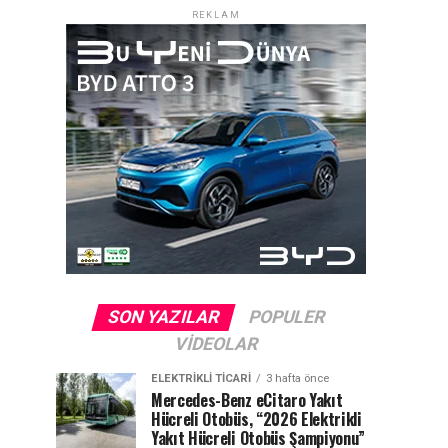
REKLAM
SON YAZILAR
POPULER
VIDEOLAR
ELEKTRIKLI TICARI
3 hafta önce
Mercedes-Benz eCitaro Yakıt
Hücreli Otobüs, “2026 Elektrikli
Yakıt Hücreli Otobüs Şampiyonu”