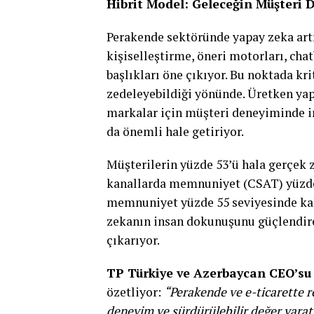
Hibrit Model: Geleceğin Müşteri D
Perakende sektöründe yapay zeka art
kişiselleştirme, öneri motorları, cha
başlıkları öne çıkıyor. Bu noktada k
zedeleyebildiği yönünde. Üretken yap
markalar için müşteri deneyiminde i
da önemli hale getiriyor.
Müşterilerin yüzde 53’ü hala gerçek z
kanallarda memnuniyet (CSAT) yüzde 
memnuniyet yüzde 55 seviyesinde kal
zekanın insan dokunuşunu güçlendire
çıkarıyor.
TP Türkiye ve Azerbaycan CEO’su
özetliyor:
“Perakende ve e-ticarette r
deneyim ve sürdürülebilir değer yarat