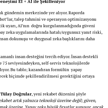
eneyimi EI + AI ile Şekilleniyor
ık gündemin merkezinde yer alıyor. Raporda
tbot’lar, talep tahmini ve operasyon optimizasyonu
ritik uyarı, AI’nın doğru kurgulanmadığında güveni
ay zeka uygulamalarında hatalı/uygunsuz yanıt riski,
nsan dokunuşu ve duygusal zeka başlıklarını daha
amanlı insan desteğini tercih ediyor. İnsan destekli
75 seviyesindeyken, self-servis teknolojilerde
ıyor. Bu tablo; kazandıran formülün yapay
cek biçimde şekillendirilmesi gerektiğini ortaya
 Tülay Doğrular
, yeni rekabet düzenini şöyle
ekabet artık yalnızca teknoloji üzerine değil; güven,
mak üzerine. Yapay zeka büyük fırsatlar sunuyor, ancak