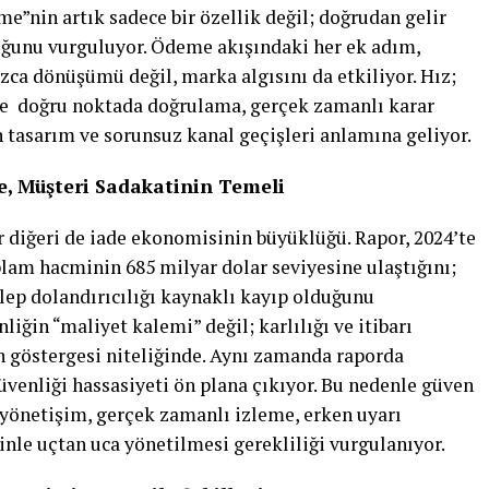
me”nin artık sadece bir özellik değil; doğrudan gelir
lduğunu vurguluyor. Ödeme akışındaki her ek adım,
ca dönüşümü değil, marka algısını da etkiliyor. Hız;
de doğru noktada doğrulama, gerçek zamanlı karar
tasarım ve sorunsuz kanal geçişleri anlamına geliyor.
e, Müşteri Sadakatinin Temeli
ir diğeri de iade ekonomisinin büyüklüğü. Rapor, 2024’te
oplam hacminin 685 milyar dolar seviyesine ulaştığını;
lep dolandırıcılığı kaynaklı kayıp olduğunu
liğin “maliyet kalemi” değil; karlılığı ve itibarı
n göstergesi niteliğinde. Aynı zamanda raporda
üvenliği hassasiyeti ön plana çıkıyor. Bu nedenle güven
 yönetişim, gerçek zamanlı izleme, erken uyarı
nle uçtan uca yönetilmesi gerekliliği vurgulanıyor.