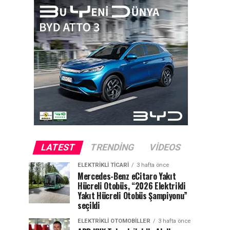
LATEST
TRENDING
VIDEOS
ELEKTRIKLI TICARI
3 hafta önce
Mercedes-Benz eCitaro Yakıt
Hücreli Otobüs, “2026 Elektrikli
Yakıt Hücreli Otobüs Şampiyonu”
seçildi
ELEKTRIKLI OTOMOBILLER
3 hafta önce