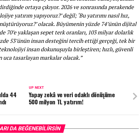
irdiğinde ortaya çıkıyor. 2026 ve sonrasında perakende
ojiye yatırım yapıyoruz?’ değil; ‘Bu yatırımı nasıl hız,
önüştürüyoruz?’ olacak. Büyümenin yüzde 74’ünün dijital
e 70’e yaklaşan sepet terk oranları, 103 milyar dolarlık
zde 53’ünün insan desteğini tercih ettiği gerçeği, tek bir
eknolojiyi insan dokunuşuyla birleştiren; hızlı, güvenli
n uca tasarlayan markalar olacak.”
UP NEXT
yılda 44
Yapay zekâ ve veri odaklı dönüşüme
ndı
500 milyon TL yatırım!
ARI DA BEĞENEBILIRSIN