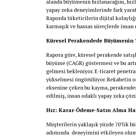
alanda büyümenin hızlanacağını, hız
yapay zeka deneyimlerinde fark yarat
Raporda tüketicilerin dijital kolaylı
karmaşık ve hassas süreçlerde insan e
Küresel Perakendede Büyümenin %
Rapora göre, küresel perakende satış
büyüme (CAGR) göstermesi ve bu artış
gelmesi bekleniyor. E-ticaret penetr
yükselmesi öngörülüyor. Rekabetin od
eksenine çeken bu kayma, perakendeni
edilmiş, insan odaklı yapay zeka çöz
Hız: Karar-Ödeme-Satın Alma Hat
Müşterilerin yaklaşık yüzde 70’lik b
adımında deneyimini etkileyen olums