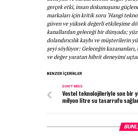
gerçek etki, insan dokunuşunu güçlend
markaları için kritik soru ‘Hangi teknol
güven ve yüksek değerli etkileşime d
kanallardan geleceği bir dünyada; yüzd
dolandırıcılık kaybı ve müşterilerin yü
şeyi söylüyor: Geleceğin kazananları, t
ve değer yaratan hibrit deneyimi uçta
BENZER İÇERIKLER
DON'T MISS
Vestel teknolojileriyle son bir 
milyon litre su tasarrufu sağla
BUNL