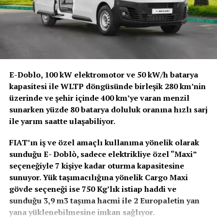
çözümler
yüksek işletme menziline ulaşabiliyor.
Ford Pro, araçlara ek olarak şarj, yazılım, finansman ve
Yerel ölçekte CO₂ emisyonu olmadan çalışan eCitaro
servis gibi tam entegre ve dijital öncelikli çözümleri tek
yakıt hücreli otobüs, özellikle uzun çalışma süreleri ve
noktadan sunuyor. Bu ürün ve hizmetler şunları
yoğun kullanım döngülerine sahip şehir içi hatlar için
kapsıyor:
güçlü bir çözüm sunuyor.
E-Doblo, 100 kW elektromotor ve 50 kW/h batarya
Ford Pro Araçlar
Başarı serisi devam ediyor
kapasitesi ile WLTP döngüsünde birleşik 280 km’nin
üzerinde ve şehir içinde 400 km’ye varan menzil
Ford Pro, hemen her işletmenin ihtiyaçlarına göre
Daimler Buses, 2023 yılında Mercedes-Benz eCitaro solo
sunarken yüzde 80 batarya doluluk oranına hızlı sarj
özelleştirilebilen ticari araçlar için çözümler sunuyor. Bu
modeliyle, 2024 yılında ise eCitaro G körüklü
ile yarım saatte ulaşabiliyor.
araçlardan biri olan E-Transit de Ford’un sürekli ticari
versiyonuyla “Elektrikli Otobüs Şampiyonu” unvanını
araç inovasyonunun en yeni örneği olarak ön plana
elde etmişti. Mercedes-Benz eCitaro yakıt hücreli
FIAT’ın iş ve özel amaçlı kullanıma yönelik olarak
çıkıyor.
otobüsün kazandığı bu son ödülle birlikte Daimler Buses,
sunduğu E- Doblò, sadece elektrikliye özel “Maxi”
elektrikli şehir içi ulaşım alanındaki başarı serisini
seçeneğiyle 7 kişiye kadar oturma kapasitesine
sürdürerek toplu taşımada elektrifikasyon konusundaki
sunuyor. Yük taşımacılığına yönelik Cargo Maxi
güçlü konumunu bir kez daha ortaya koydu.
gövde seçeneği ise 750 Kg’lık istiap haddi ve
sunduğu 3,9 m3 taşıma hacmi ile 2 Europaletin yan
yana yüklenebilmesine imkan sağlıyor.