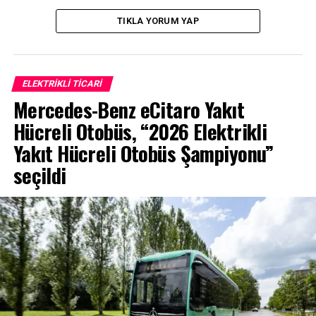
motorlu araçların elektrikliye geçişini de kolaylaştırıyor.
Bu kapsamda karma filolardaki akıllı telematik
TIKLA YORUM YAP
yazılımları, şarj yönetim yazılımını, donanım ve
hizmetlerle kusursuz bir şekilde de eşleştiriyor ve
böylelikle karma filoların kesintisiz çalışmasını sağlıyor.
ELEKTRIKLI TICARI
Mercedes-Benz eCitaro Yakıt
Hücreli Otobüs, “2026 Elektrikli
Yakıt Hücreli Otobüs Şampiyonu”
seçildi