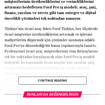
müşterilerinin üretkenliklerini ve verimliliklerini
artırmayı hedefleyen Ford Pro iş modeli; araç, şarj,
finans, yazılım ve servis gibi tam entegre ve dijital
öncelikli çözümleri tek noktadan sunuyor.
Türkiye’nin ticari araç lideri Ford Türkiye, her ölçekteki
ticari müşteriye üretkenliklerini artırmak ve işletme
maliyetlerini düşürmek için çözümler sunmaya odaklı
Ford Pro’yu düzenlediği bir basın toplantısıyla tanıttı.
Profesyonel ticari araç müşterilerinin tüm ihtiyaçlarını
tek bir noktadan karşılayacak olan Ford Pro iş modeli
insiyatifi, bu kapsamda ticari araçlar için yazılım, şarj,
servis ve finansman hizmetlerini bir arada sunuyor.
Böylelikle Ford Pro, sürekli açık bir hizmet noktası
olarak ticari müşterilerin hem günümüzde hem de
CONTINUE READING
gelecekteki verimlilik ve üretkenliklerini daha da
artırmalarını desteklemeyi amaçlıyor.
BUNLARI DA BEĞENEBILIRSIN
Ford Pro aynı zamanda filolardaki içten yanmalı