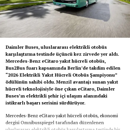
Daimler Buses, uluslararası elektrikli otobüs
karşılaştırma testinde üçüncü kez zirvede yer aldı.
Mercedes-Benz eCitaro yakıt hücreli otobüs,
Bus2Bus fuarı kapsamında Berlin’de takdim edilen
“2026 Elektrikli Yakıt Hücreli Otobüs Şampiyonu”
ödülünün sahibi oldu. Menzil avantajı sunan yakıt
hücreli teknolojisiyle öne çıkan eCitaro, Daimler
Ford Pro bütünsel bir müşteri deneyimi sunacak
Buses’ın elektrikli şehir içi ulaşım alanındaki
istikrarlı başarı serisini sürdürüyor.
Ford Pro’nun Türkiye lansmanında konuşan Ford
Türkiye İş Biriminden Sorumlu Genel Müdür Yardımcısı
Mercedes-Benz eCitaro yakıt hücreli otobüs, ekonomi
Özgür Yücetürk, Ford Türkiye olarak ‘Geleceği Bugünden
dergisi Omnibusspiegel tarafından düzenlenen
Yaşa’ diyerek yola çıktıklarının altını çizerek; “Ford
uluslararası elektrikli otobüs karşılaştırma testinde bir