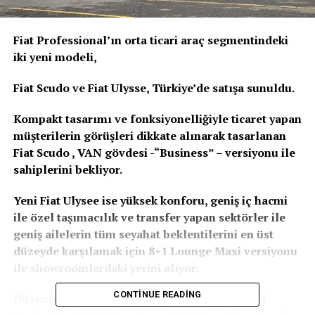
Fiat Professional’ın orta ticari araç segmentindeki
iki yeni modeli,
Fiat Scudo ve Fiat Ulysse, Türkiye’de satışa sunuldu.
Kompakt tasarımı ve fonksiyonelliğiyle ticaret yapan
müşterilerin görüşleri dikkate alınarak tasarlanan
Fiat Scudo , VAN gövdesi -“Business” – versiyonu ile
sahiplerini bekliyor.
Yeni Fiat Ulysee ise yüksek konforu, geniş iç hacmi
ile özel taşımacılık ve transfer yapan sektörler ile
geniş ailelerin tüm seyahat beklentilerini en üst
düzeyde karşılamak için 8+1 Lounge Maxi versiyonu
ile showroomlardaki yerini alıyor.
CONTINUE READING
Düzenlenen basın toplantısında konuşan FIAT