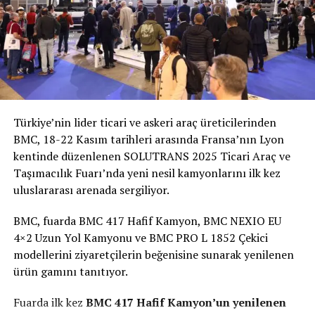
Gerçekleştirilen basın toplantısında konuşan
FIAT
Marka Direktörü Altan Aytaç
“
1996 yılından bu yana
üretilen Fiat Scudo fonksiyonellik, yüksek yükleme
hacmi, taşıma kapasitesi ve ekonomiyi bir arada sunuyor.
Yeni Fiat Ulysse ise modern tasarımının yanında yüksek
konforu, ferah iç mekanı ve teknolojisi ile yolcu
taşımacılığında konforun tanımını değiştirirken geniş
aileler için ideal bir çözüm sunuyor.
2022 yılına otomobil
Türkiye’nin lider ticari ve askeri araç üreticilerinden
ürün gamımızdaki yeniliklerle giriş yaptık. Yılı hafif ticari
BMC, 18-22 Kasım tarihleri arasında Fransa’nın Lyon
araçlar ürün gamımızı büyüterek kapatıyoruz. Fiat Scudo
kentinde düzenlenen SOLUTRANS 2025 Ticari Araç ve
ve Fiat Ulysse, önümüzdeki sene yeniden giriş yaptığımız
Taşımacılık Fuarı’nda yeni nesil kamyonlarını ilk kez
orta ticari araç segmentindeki güçlü oyuncularımız
uluslararası arenada sergiliyor.
olacak
” dedi.
BMC, fuarda BMC 417 Hafif Kamyon, BMC NEXIO EU
Hafif ticari araç pazarında 2022 yılını yüzde 25’in
4×2 Uzun Yol Kamyonu ve BMC PRO L 1852 Çekici
üzerinde pazar payı ile kapatmayı hedeflediklerini
modellerini ziyaretçilerin beğenisine sunarak yenilenen
belirten
Aytaç
ayrıca “
2023 yılında FIAT Professional
ürün gamını tanıtıyor.
markası olarak, hafif ticari araç pazarındaki
performansımızı, Fiat Scudo ve Fiat Ulysse’nin de ürün
Fuarda ilk kez
BMC 417 Hafif Kamyon’un yenilenen