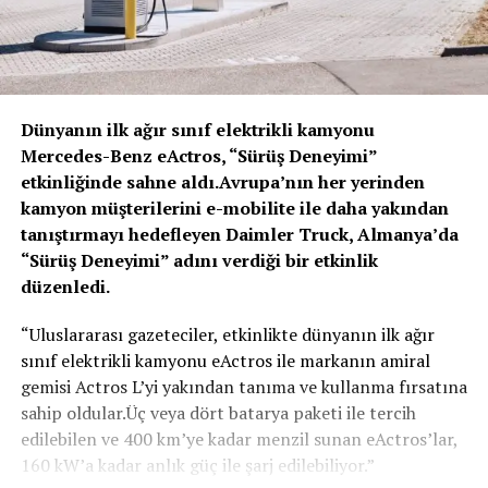
Dünyanın ilk ağır sınıf elektrikli kamyonu
Mercedes-Benz eActros, “Sürüş Deneyimi”
etkinliğinde sahne aldı.
Avrupa’nın her yerinden
kamyon müşterilerini e-mobilite ile daha yakından
tanıştırmayı hedefleyen Daimler Truck, Almanya’da
“Sürüş Deneyimi” adını verdiği bir etkinlik
düzenledi.
“Uluslararası gazeteciler, etkinlikte dünyanın ilk ağır
sınıf elektrikli kamyonu eActros ile markanın amiral
gemisi Actros L’yi yakından tanıma ve kullanma fırsatına
sahip oldular.Üç veya dört batarya paketi ile tercih
edilebilen ve 400 km’ye kadar menzil sunan eActros’lar,
160 kW’a kadar anlık güç ile şarj edilebiliyor.”