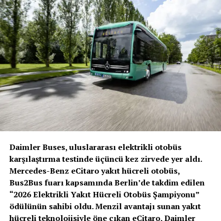
ve kullanma fırsatı sunan şirket, Avrupa’nın her
köşesinden yaklaşık 1000 katılımcı için birkaç hafta
süren bir müşteri etkinliği de düzenleyecek. Söz konusu
etkinlikte ise müşterilere altyapı, hizmetler ve elektrikle
çalışan kamyonlar hakkında ayrıntılı bilgiler verilecek.
Ayrıca müşteriler, eActros 300’ü zorlu rotalarda ve
gerçekçi yüklerle kullanma fırsatına da sahip olacaklar.
Daimler Buses, uluslararası elektrikli otobüs
karşılaştırma testinde üçüncü kez zirvede yer aldı.
Mercedes-Benz eCitaro yakıt hücreli otobüs,
Bus2Bus fuarı kapsamında Berlin’de takdim edilen
“2026 Elektrikli Yakıt Hücreli Otobüs Şampiyonu”
ödülünün sahibi oldu. Menzil avantajı sunan yakıt
hücreli teknolojisiyle öne çıkan eCitaro, Daimler